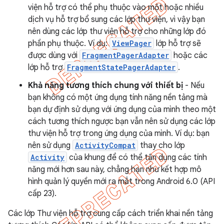
viện hỗ trợ có thể phụ thuộc vào một hoặc nhiều
dịch vụ hỗ trợ bổ sung các lớp thư viện, vì vậy bạn
nên dùng các lớp thư viện hỗ trợ cho những lớp đó
phần phụ thuộc. Ví dụ:
ViewPager
lớp hỗ trợ sẽ
được dùng với
FragmentPagerAdapter
hoặc các
lớp hỗ trợ
FragmentStatePagerAdapter
.
Khả năng tương thích chung với thiết bị
- Nếu
bạn không có một ứng dụng tính năng nền tảng mà
bạn dự định sử dụng với ứng dụng của mình theo một
cách tương thích ngược bạn vẫn nên sử dụng các lớp
thư viện hỗ trợ trong ứng dụng của mình. Ví dụ: bạn
nên sử dụng
ActivityCompat
thay cho lớp
Activity
của khung để có thể tận dụng các tính
năng mới hơn sau này, chẳng hạn như kết hợp mô
hình quản lý quyền mới ra mắt trong Android 6.0 (API
cấp 23).
Các lớp Thư viện hỗ trợ cung cấp cách triển khai nền tảng