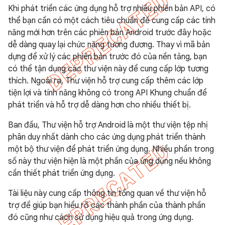
Khi phát triển các ứng dụng hỗ trợ nhiều phiên bản API, có
thể bạn cần có một cách tiêu chuẩn để cung cấp các tính
năng mới hơn trên các phiên bản Android trước đây hoặc
dễ dàng quay lại chức năng tương đương. Thay vì mã bản
dựng để xử lý các phiên bản trước đó của nền tảng, bạn
có thể tận dụng các thư viện này để cung cấp lớp tương
thích. Ngoài ra, Thư viện hỗ trợ cung cấp thêm các lớp
tiện lợi và tính năng không có trong API Khung chuẩn để
phát triển và hỗ trợ dễ dàng hơn cho nhiều thiết bị.
Ban đầu, Thư viện hỗ trợ Android là một thư viện tệp nhị
phân duy nhất dành cho các ứng dụng phát triển thành
một bộ thư viện để phát triển ứng dụng. Nhiều phần trong
số này thư viện hiện là một phần của ứng dụng nếu không
cần thiết phát triển ứng dụng.
Tài liệu này cung cấp thông tin tổng quan về thư viện hỗ
trợ để giúp bạn hiểu rõ các thành phần của thành phần
đó cũng như cách sử dụng hiệu quả trong ứng dụng.