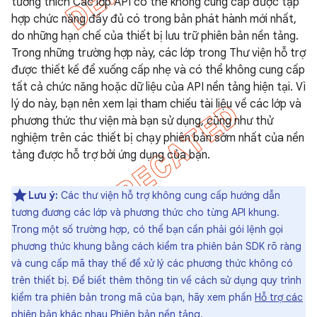
tương thích Các lớp API có thể không cung cấp được tập
hợp chức năng đầy đủ có trong bản phát hành mới nhất,
do những hạn chế của thiết bị lưu trữ phiên bản nền tảng.
Trong những trường hợp này, các lớp trong Thư viện hỗ trợ
được thiết kế để xuống cấp nhẹ và có thể không cung cấp
tất cả chức năng hoặc dữ liệu của API nền tảng hiện tại. Vì
lý do này, bạn nên xem lại tham chiếu tài liệu về các lớp và
phương thức thư viện mà bạn sử dụng, cũng như thử
nghiệm trên các thiết bị chạy phiên bản sớm nhất của nền
tảng được hỗ trợ bởi ứng dụng của bạn.
Lưu ý:
Các thư viện hỗ trợ không cung cấp hướng dẫn
tương đương các lớp và phương thức cho từng API khung.
Trong một số trường hợp, có thể bạn cần phải gói lệnh gọi
phương thức khung bằng cách kiểm tra phiên bản SDK rõ ràng
và cung cấp mã thay thế để xử lý các phương thức không có
trên thiết bị. Để biết thêm thông tin về cách sử dụng quy trình
kiểm tra phiên bản trong mã của bạn, hãy xem phần
Hỗ trợ các
phiên bản khác nhau Phiên bản nền tảng
.