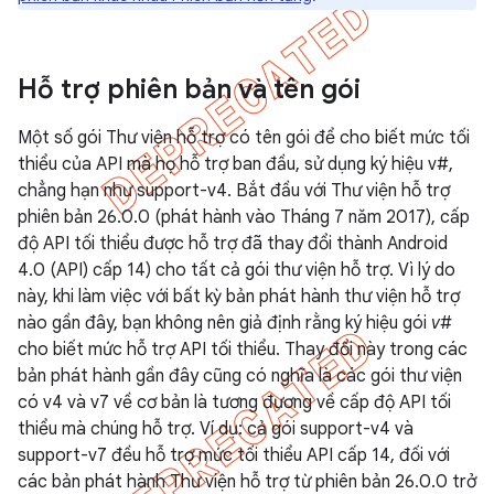
Hỗ trợ phiên bản và tên gói
Một số gói Thư viện hỗ trợ có tên gói để cho biết mức tối
thiểu của API mà họ hỗ trợ ban đầu, sử dụng ký hiệu v#,
chẳng hạn như support-v4. Bắt đầu với Thư viện hỗ trợ
phiên bản 26.0.0 (phát hành vào Tháng 7 năm 2017), cấp
độ API tối thiểu được hỗ trợ đã thay đổi thành Android
4.0 (API) cấp 14) cho tất cả gói thư viện hỗ trợ. Vì lý do
này, khi làm việc với bất kỳ bản phát hành thư viện hỗ trợ
nào gần đây, bạn không nên giả định rằng ký hiệu gói
v#
cho biết mức hỗ trợ API tối thiểu. Thay đổi này trong các
bản phát hành gần đây cũng có nghĩa là các gói thư viện
có v4 và v7 về cơ bản là tương đương về cấp độ API tối
thiểu mà chúng hỗ trợ. Ví dụ: cả gói support-v4 và
support-v7 đều hỗ trợ mức tối thiểu API cấp 14, đối với
các bản phát hành Thư viện hỗ trợ từ phiên bản 26.0.0 trở