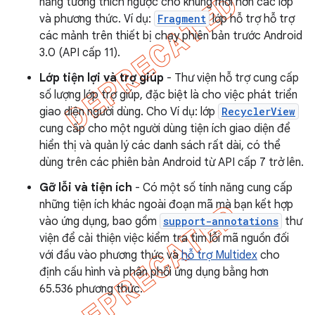
năng tương thích ngược cho khung mới hơn các lớp
và phương thức. Ví dụ:
Fragment
lớp hỗ trợ hỗ trợ
các mảnh trên thiết bị chạy phiên bản trước Android
3.0 (API cấp 11).
Lớp tiện lợi và trợ giúp
- Thư viện hỗ trợ cung cấp
số lượng lớp trợ giúp, đặc biệt là cho việc phát triển
giao diện người dùng. Cho Ví dụ: lớp
RecyclerView
cung cấp cho một người dùng tiện ích giao diện để
hiển thị và quản lý các danh sách rất dài, có thể
dùng trên các phiên bản Android từ API cấp 7 trở lên.
Gỡ lỗi và tiện ích
- Có một số tính năng cung cấp
những tiện ích khác ngoài đoạn mã mà bạn kết hợp
vào ứng dụng, bao gồm
support-annotations
thư
viện để cải thiện việc kiểm tra tìm lỗi mã nguồn đối
với đầu vào phương thức và
hỗ trợ Multidex
cho
định cấu hình và phân phối ứng dụng bằng hơn
65.536 phương thức.