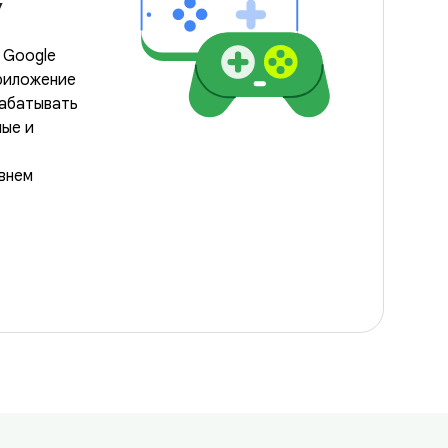
y
 Google
приложение
абатывать
ные и
внем