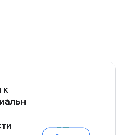
 к
иальн
сти