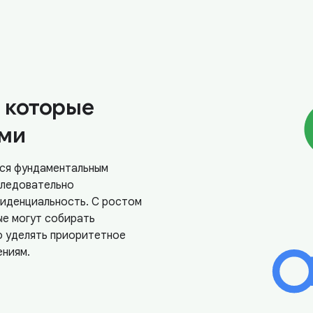
 которые
ми
тся фундаментальным
следовательно
фиденциальность. С ростом
ые могут собирать
о уделять приоритетное
ениям.