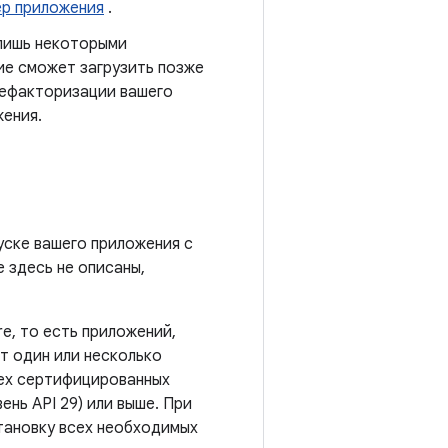
ер приложения
.
лишь некоторыми
ие сможет загрузить позже
рефакторизации вашего
жения.
уске вашего приложения с
е здесь не описаны,
re, то есть приложений,
т один или несколько
сех сертифицированных
ень API 29) или выше. При
становку всех необходимых