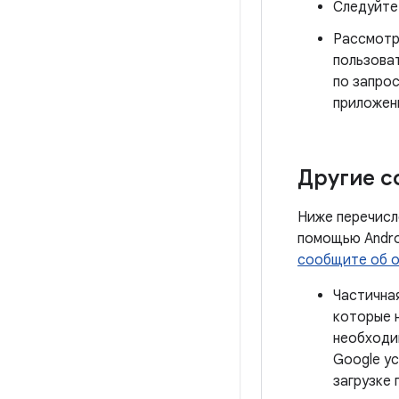
Следуйте
Рассмотр
пользова
по запро
приложен
Другие 
Ниже перечисл
помощью Androi
сообщите об 
Частичная
которые н
необходи
Google ус
загрузке 