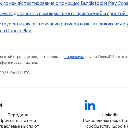
иложений: тестирование с помощью Bundletool и Play Cons
аемая доставка с помощью пакета приложений и простой 
струменты для оптимизации размера вашего приложения и 
 в Google Play.
 на этой странице предоставлены по
лицензиям
. Java и OpenJDK – это 
 аффилированных лиц.
 2026-06-24 UTC.
Середина
LinkedIn
Прочтите статьи и
Присоединяйтесь к би
траслевые мысли от
сообществу Google P