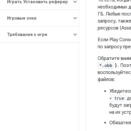
То есть, когд
Играть Установить реферер
необходимых д
ГБ. Любые посл
Игровые очки
запросу, такж
ресурсов (Asse
Требования к игре
Если Play Cons
по запросу пр
Обратите вним
*.obb
)
. Поэт
воспользуйтес
файлов:
Убедитес
= true
дл
будут заг
на их уст
Обязате