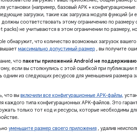
а пользователь загружает ваше приложение, общий размер 
ля установки (например, базовый APK + конфигурационные 
едующие загрузки, такие как загрузка модуля функций (и 
е должны соответствовать этому ограничению по размеру 
t packs) не учитываются в этом ограничении по размеру, 
ole обнаружит, что количество возможных загрузок вашего
евышает
максимально допустимый размер
, вы получите оши
ание, что
пакеты приложений Android не поддерживаю
ому, если вы столкнулись с этой ошибкой при публикации 
ь одним из следующих ресурсов для уменьшения размера 
ь, что вы
включили все конфигурационные APK-файлы,
устан
я каждого типа конфигурационных APK-файлов. Это гарант
ружать только тот код и ресурсы, которые необходимы дл
ройстве.
льно
уменьшите размер своего приложения
, удалив неиспол