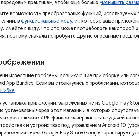
 передовым практикам, чтобы еще больше
уменьшить разм
ите возможность преобразования функций, используемых 
телями, в
функциональные модули
, которые ваше приложен
су. Имейте в виду, что это может потребовать некоторой 
ия, поэтому сначала попробуйте другие описанные предло
соображения
ены известные проблемы, возникающие при сборке или зап
d App Bundles. Если вы столкнулись с проблемами, которы
ошибке
.
 установка приложений, загруженных не из Google Play Sto
е установлены через этот магазин и в которых отсутствуе
мых разделенных APK-файлов, завершается неудачей на в
тройствах и устройствах под управлением Android 10 (уров
приложения через Google Play Store Google гарантирует у