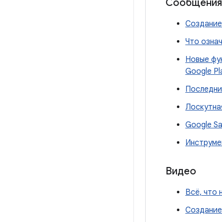
Сообщения 
Создание
Что озна
Новые фун
Google Pl
Последние
Лоскутна
Google Sa
Инструмен
Видео
Всё, что 
Создание