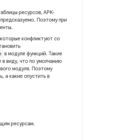
таблицы ресурсов, APK-
непредсказуемо. Поэтому при
енты.
 которые конфликтуют со
становить
e
в модуле функций. Такие
 в виду, что по умолчанию
вого модуля. Поэтому
, а какие опустить в
ющим ресурсам.