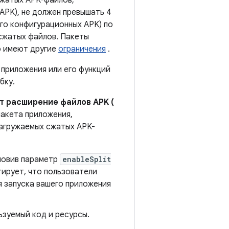
сжатых APK-файлов,
APK), не должен превышать 4
его конфигурационных APK) по
сжатых файлов. Пакеты
но имеют другие
ограничения
.
 приложения или его функций
бку.
т расширение файлов APK (
пакета приложения,
загружаемых сжатых APK-
овив параметр
enableSplit
ирует, что пользователи
я запуска вашего приложения
ьзуемый код и ресурсы.