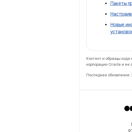
Пакеты пр
Настраив
Новые ин
установок
Контент и образцы кода
корпорации Oracle и ее
Последнее обновление:
Х
Подпишитесь на
@GooglePlayBiz, чтобы
о