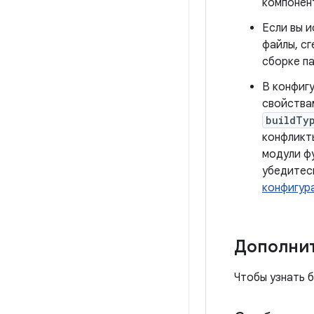
компонен
Если вы 
файлы, сг
сборке п
В конфиг
свойствам
buildTy
конфликты
модули ф
убедитесь
конфигур
Дополни
Чтобы узнать 