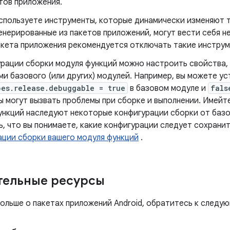
тов приложения.
используете инструменты, которые динамически изменяют 
енерированные из пакетов приложений, могут вести себя 
акета приложения рекомендуется отключать такие инструм
урации сборки модуля функций можно настроить свойства,
и базового (или других) модулей. Например, вы можете у
pes.release.debuggable = true
в базовом модуле и
fals
 могут вызвать проблемы при сборке и выполнении. Имейте
ункций наследуют некоторые конфигурации сборки от базо
, что вы понимаете, какие конфигурации следует сохранить
ации сборки вашего модуля функций
.
тельные ресурсы
больше о пакетах приложений Android, обратитесь к следу