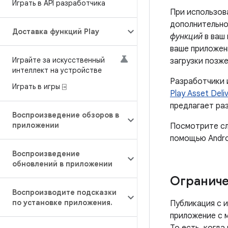
Играть в API разработчика
При использов
дополнительно
Доставка функций Play
функций
в ваш 
ваше приложен
Играйте за искусственный
загрузки позж
интеллект на устройстве
Разработчики 
Играть в игры ⍈
Play Asset Deli
предлагает ра
Воспроизведение обзоров в
приложении
Посмотрите сл
помощью Androi
Воспроизведение
обновлений в приложении
Ограниче
Воспроизводите подсказки
по установке приложения
.
Публикация с 
приложение с 