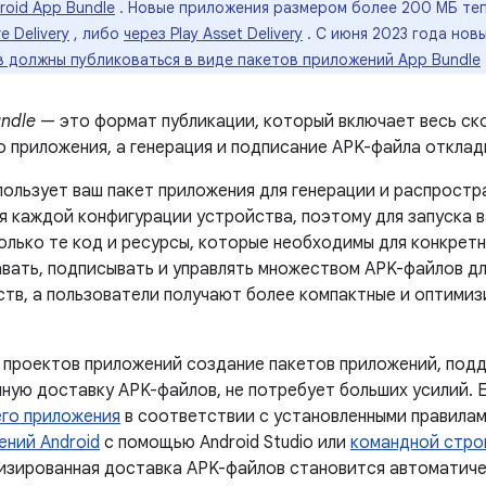
oid App Bundle
. Новые приложения размером более 200 МБ те
e Delivery
, либо
через Play Asset Delivery
. С июня 2023 года но
в должны публиковаться в виде пакетов приложений App Bundle
undle
— это формат публикации, который включает весь ск
о приложения, а генерация и подписание APK-файла отклад
спользует ваш пакет приложения для генерации и распрост
я каждой конфигурации устройства, поэтому для запуска 
олько те код и ресурсы, которые необходимы для конкрет
авать, подписывать и управлять множеством APK-файлов д
ств, а пользователи получают более компактные и оптими
 проектов приложений создание пакетов приложений, по
ную доставку APK-файлов, не потребует больших усилий. 
его приложения
в соответствии с установленными правила
ений Android
с помощью Android Studio или
командной стро
мизированная доставка APK-файлов становится автоматич