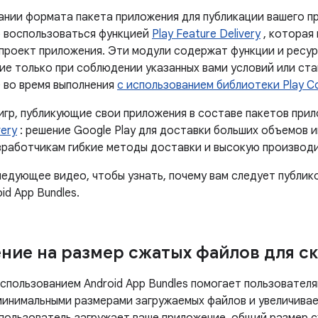
ании формата пакета приложения для публикации вашего п
 воспользоваться функцией
Play Feature Delivery
, которая
проект приложения. Эти модули содержат функции и ресур
ие только при соблюдении указанных вами условий или ста
е во время выполнения
с использованием библиотеки Play C
игр, публикующие свои приложения в составе пакетов прил
very
: решение Google Play для доставки больших объемов 
зработчикам гибкие методы доставки и высокую производ
едующее видео, чтобы узнать, почему вам следует публик
d App Bundles.
ние на размер сжатых файлов для с
использованием Android App Bundles помогает пользовател
минимальными размерами загружаемых файлов и увеличива