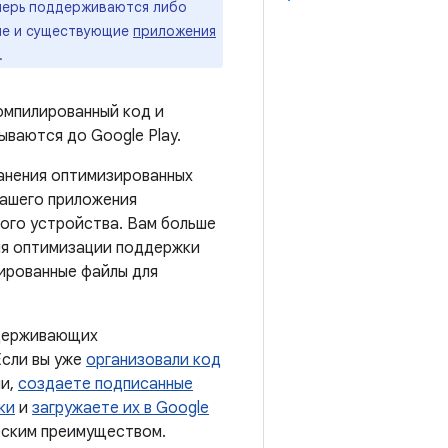
перь поддерживаются либо
вые и существующие
приложения
.
омпилированный код и
ываются до Google Play.
ранения оптимизированных
вашего приложения
ного устройства. Вам больше
ля оптимизации поддержки
зированные файлы для
ддерживающих
Если вы уже
организовали код
ми,
создаете подписанные
ки
и
загружаете их в Google
еским преимуществом.