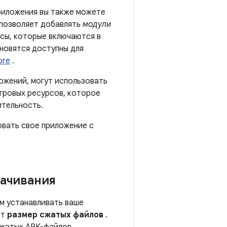
риложения вы также можете
 позволяет добавлять
модули
сы, которые включаются в
новятся доступны для
ore
.
ожений, могут использовать
игровых ресурсов, которое
ительность.
овать свое приложение с
качивания
ям устанавливать ваше
ет
размер сжатых файлов
.