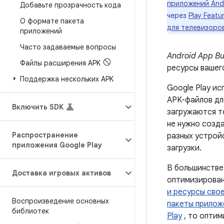
приложений Andr
Добавьте прозрачность кода
через
Play Featur
О формате пакета
для телевизоро
приложений
Часто задаваемые вопросы
Android App B
Файлы расширения APK
ресурсы вашег
Поддержка нескольких APK
Google Play и
APK-файлов дл
Включить SDK
загружаются т
не нужно созд
Распространение
разных устрой
приложения Google Play
загрузки.
В большинстве
Доставка игровых активов
оптимизирован
и ресурсы сво
Воспроизведение основных
пакеты прилож
библиотек
Play
, то опти