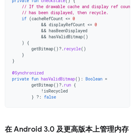
private
fun
checkState
()
{
// If the drawable cache and display ref count
// has been displayed, then recycle.
if
(
cacheRefCount
<
=
0
            && 
displayRefCount
<
=
0
            && 
hasBeenDisplayed
            && 
hasValidBitmap
()
)
{
getBitmap
()
?.
recycle
()
}
}
@Synchronized
private
fun
hasValidBitmap
():
Boolean
=
getBitmap
()
?.
run
{
!
isRecycled
}
?:
false
在 Android 3
.
0 及更高版本上管理内存