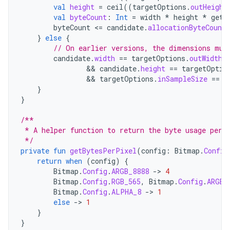
val
height
=
ceil
((
targetOptions
.
outHeight
val
byteCount
:
Int
=
width
*
height
*
getB
byteCount
<
=
candidate
.
allocationByteCount
}
else
{
// On earlier versions, the dimensions mus
candidate
.
width
==
targetOptions
.
outWidth
                && 
candidate
.
height
==
targetOptio
                && 
targetOptions
.
inSampleSize
==
1
}
}
/**
 * A helper function to return the byte usage per 
 */
private
fun
getBytesPerPixel
(
config
:
Bitmap
.
Config
return
when
(
config
)
{
Bitmap
.
Config
.
ARGB_8888
-
>
4
Bitmap
.
Config
.
RGB_565
,
Bitmap
.
Config
.
ARGB_
Bitmap
.
Config
.
ALPHA_8
-
>
1
else
-
>
1
}
}