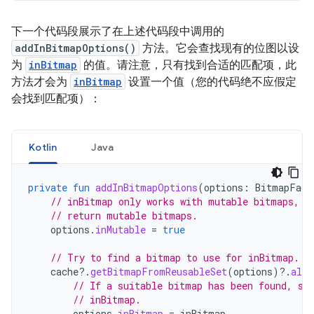
下一个代码段展示了在上述代码段中调用的
addInBitmapOptions()
方法。它会查找现有的位图以设
为
inBitmap
的值。请注意，只有找到合适的匹配项，此
方法才会为
inBitmap
设置一个值（您的代码绝不应假定
会找到匹配项）：
Kotlin
Java
private
fun
addInBitmapOptions
(
options
:
BitmapFact
// inBitmap only works with mutable bitmaps, s
// return mutable bitmaps.
options
.
inMutable
=
true
// Try to find a bitmap to use for inBitmap.
cache
?.
getBitmapFromReusableSet
(
options
)
?.
also
// If a suitable bitmap has been found, se
// inBitmap.
options
.
inBitmap
=
inBitmap