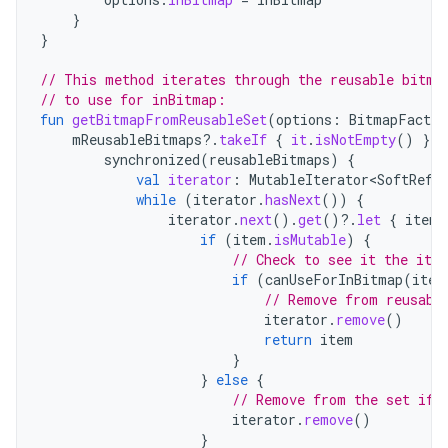
}
}
// This method iterates through the reusable bitma
// to use for inBitmap:
fun
getBitmapFromReusableSet
(
options
:
BitmapFactor
mReusableBitmaps
?.
takeIf
{
it
.
isNotEmpty
()
}
?.
synchronized
(
reusableBitmaps
)
{
val
iterator
:
MutableIterator<SoftRefe
while
(
iterator
.
hasNext
())
{
iterator
.
next
().
get
()
?.
let
{
item
if
(
item
.
isMutable
)
{
// Check to see it the ite
if
(
canUseForInBitmap
(
item
// Remove from reusabl
iterator
.
remove
()
return
item
}
}
else
{
// Remove from the set if 
iterator
.
remove
()
}