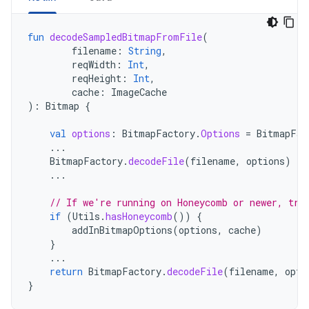
fun
decodeSampledBitmapFromFile
(
filename
:
String
,
reqWidth
:
Int
,
reqHeight
:
Int
,
cache
:
ImageCache
):
Bitmap
{
val
options
:
BitmapFactory
.
Options
=
BitmapFac
...
BitmapFactory
.
decodeFile
(
filename
,
options
)
...
// If we're running on Honeycomb or newer, try
if
(
Utils
.
hasHoneycomb
())
{
addInBitmapOptions
(
options
,
cache
)
}
...
return
BitmapFactory
.
decodeFile
(
filename
,
opti
}