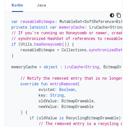
Kotlin
Java
var
reusableBitmaps
:
MutableSet<SoftReference<Bitm
private
lateinit
var
memoryCache
:
LruCache<String
,
// If you're running on Honeycomb or newer, create
// synchronized HashSet of references to reusable 
if
(
Utils
.
hasHoneycomb
())
{
reusableBitmaps
=
Collections
.
synchronizedSet
(
}
memoryCache
=
object
:
LruCache<String
,
BitmapDraw
// Notify the removed entry that is no longer 
override
fun
entryRemoved
(
evicted
:
Boolean
,
key
:
String
,
oldValue
:
BitmapDrawable
,
newValue
:
BitmapDrawable
)
{
if
(
oldValue
is
RecyclingBitmapDrawable
)
{
// The removed entry is a recycling dr