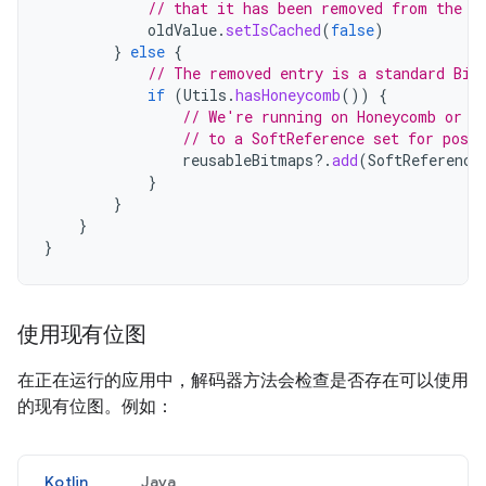
// that it has been removed from the m
oldValue
.
setIsCached
(
false
)
}
else
{
// The removed entry is a standard Bit
if
(
Utils
.
hasHoneycomb
())
{
// We're running on Honeycomb or l
// to a SoftReference set for poss
reusableBitmaps
?.
add
(
SoftReference
}
}
}
}
使用现有位图
在正在运行的应用中，解码器方法会检查是否存在可以使用
的现有位图。例如：
Kotlin
Java