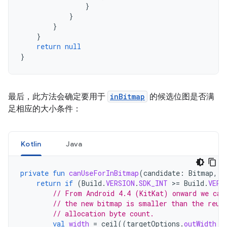
}
}
}
}
return
null
}
最后，此方法会确定要用于
inBitmap
的候选位图是否满
足相应的大小条件：
Kotlin
Java
private
fun
canUseForInBitmap
(
candidate
:
Bitmap
,
t
return
if
(
Build
.
VERSION
.
SDK_INT
>
=
Build
.
VERS
// From Android 4.4 (KitKat) onward we can
// the new bitmap is smaller than the reus
// allocation byte count.
val
width
=
ceil
((
targetOptions
.
outWidth
*