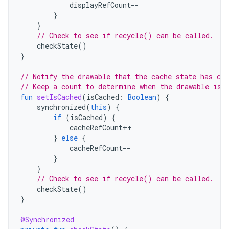
displayRefCount
--
}
}
// Check to see if recycle() can be called.
checkState
()
}
// Notify the drawable that the cache state has cha
// Keep a count to determine when the drawable is 
fun
setIsCached
(
isCached
:
Boolean
)
{
synchronized
(
this
)
{
if
(
isCached
)
{
cacheRefCount
++
}
else
{
cacheRefCount
--
}
}
// Check to see if recycle() can be called.
checkState
()
}
@Synchronized