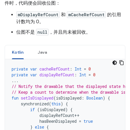
件时，代码便会回收位图：
mDisplayRefCount
和
mCacheRefCount
的引用
计数均为 0。
位图不是
null
，并且尚未被回收。
Kotlin
Java
private
var
cacheRefCount
:
Int
=
0
private
var
displayRefCount
:
Int
=
0
...
// Notify the drawable that the displayed state has
// Keep a count to determine when the drawable is 
fun
setIsDisplayed
(
isDisplayed
:
Boolean
)
{
synchronized
(
this
)
{
if
(
isDisplayed
)
{
displayRefCount
++
hasBeenDisplayed
=
true
}
else
{