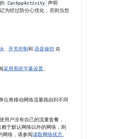
用的
CarAppActivity
声明
ty 标记为经过防分心优化，否则当您
ck
、
开关控制
和
语音操控
在
阅
采用系统字幕设置
。
为单位将移动网络流量路由到不同
使用户没有自己的流量套餐，
依赖于默认网络以外的网络，则
的网络，请参阅
读取网络状态
。