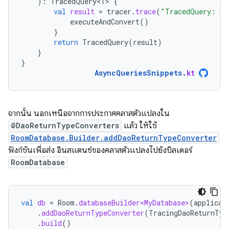
):
TracedQuery<T>
{
val
result
=
tracer
.
trace
(
"TracedQuery: 
${
executeAndConvert
()
}
return
TracedQuery
(
result
)
}
}
AsyncQueriesSnippets
.
kt
จากนั้น นอกเหนือจากการประกาศคลาสตัวแปลงใน
@DaoReturnTypeConverters
แล้ว ให้ใช้
RoomDatabase.Builder.addDaoReturnTypeConverter
ฟังก์ชันเพื่อส่ง อินสแตนซ์ของคลาสตัวแปลงไปยังบิลเดอร์
RoomDatabase
val
db
=
Room
.
databaseBuilder<MyDatabase>
(
applicat
.
addDaoReturnTypeConverter
(
TracingDaoReturnTyp
.
build
()