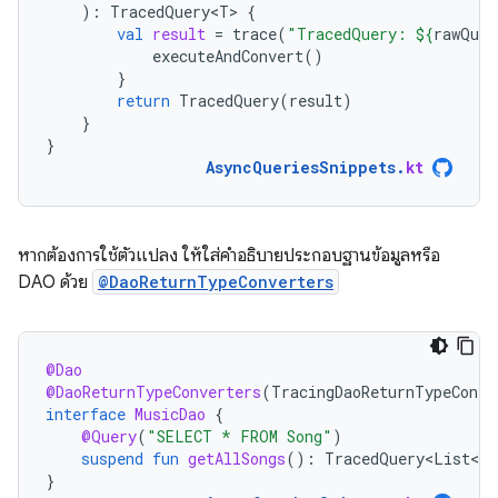
):
TracedQuery<T>
{
val
result
=
trace
(
"TracedQuery: 
${
rawQuer
executeAndConvert
()
}
return
TracedQuery
(
result
)
}
}
AsyncQueriesSnippets
.
kt
หากต้องการใช้ตัวแปลง ให้ใส่คำอธิบายประกอบฐานข้อมูลหรือ
DAO ด้วย
@DaoReturnTypeConverters
@Dao
@DaoReturnTypeConverters
(
TracingDaoReturnTypeConve
interface
MusicDao
{
@Query
(
"SELECT * FROM Song"
)
suspend
fun
getAllSongs
():
TracedQuery<List<So
}