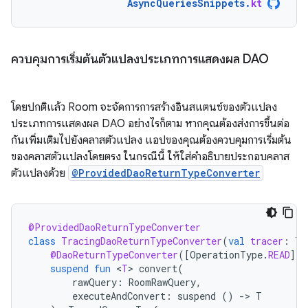
AsyncQueriesSnippets
.
kt
ควบคุมการเริ่มต้นตัวแปลงประเภทการแสดงผล DAO
โดยปกติแล้ว Room จะจัดการการสร้างอินสแตนซ์ของตัวแปลง
ประเภทการแสดงผล DAO อย่างไรก็ตาม หากคุณต้องส่งการขึ้นต่อ
กันเพิ่มเติมไปยังคลาสตัวแปลง แอปของคุณต้องควบคุมการเริ่มต้น
ของคลาสตัวแปลงโดยตรง ในกรณีนี้ ให้ใส่คำอธิบายประกอบคลาส
ตัวแปลงด้วย
@ProvidedDaoReturnTypeConverter
@ProvidedDaoReturnTypeConverter
class
TracingDaoReturnTypeConverter
(
val
tracer
:
Tr
@DaoReturnTypeConverter
(
[
OperationType
.
READ
]
)
suspend
fun
<
T
>
convert
(
rawQuery
:
RoomRawQuery
,
executeAndConvert
:
suspend
()
-
>
T