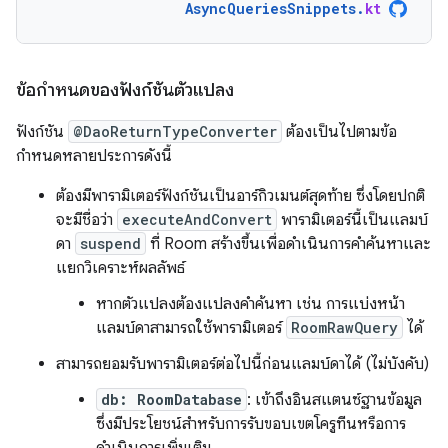
AsyncQueriesSnippets
.
kt
ข้อกำหนดของฟังก์ชันตัวแปลง
ฟังก์ชัน
@DaoReturnTypeConverter
ต้องเป็นไปตามข้อ
กำหนดหลายประการดังนี้
ต้องมีพารามิเตอร์ฟังก์ชันเป็นอาร์กิวเมนต์สุดท้าย ซึ่งโดยปกติ
จะมีชื่อว่า
executeAndConvert
พารามิเตอร์นี้เป็นแลมบ์
ดา
suspend
ที่ Room สร้างขึ้นเพื่อดำเนินการคำค้นหาและ
แยกวิเคราะห์ผลลัพธ์
หากตัวแปลงต้องแปลงคำค้นหา เช่น การแบ่งหน้า
แลมบ์ดาสามารถใช้พารามิเตอร์
RoomRawQuery
ได้
สามารถยอมรับพารามิเตอร์ต่อไปนี้ก่อนแลมบ์ดาได้ (ไม่บังคับ)
db: RoomDatabase
: เข้าถึงอินสแตนซ์ฐานข้อมูล
ซึ่งมีประโยชน์สำหรับการรับขอบเขตโครูทีนหรือการ