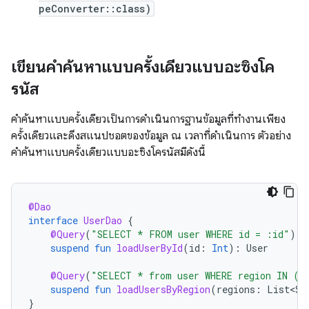
peConverter::class)
เขียนคำค้นหาแบบครั้งเดียวแบบอะซิงโค
รนัส
คำค้นหาแบบครั้งเดียวเป็นการดำเนินการฐานข้อมูลที่ทำงานเพียง
ครั้งเดียวและดึงสแนปชอตของข้อมูล ณ เวลาที่ดำเนินการ ตัวอย่าง
คำค้นหาแบบครั้งเดียวแบบอะซิงโครนัสมีดังนี้
@Dao
interface
UserDao
{
@Query
(
"SELECT * FROM user WHERE id = :id"
)
suspend
fun
loadUserById
(
id
:
Int
):
User
@Query
(
"SELECT * from user WHERE region IN (:
suspend
fun
loadUsersByRegion
(
regions
:
List<St
}