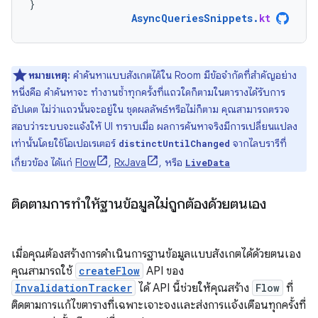
}
AsyncQueriesSnippets
.
kt
หมายเหตุ:
คำค้นหาแบบสังเกตได้ใน Room มีข้อจำกัดที่สำคัญอย่าง
หนึ่งคือ คำค้นหาจะ ทำงานซ้ำทุกครั้งที่แถวใดก็ตามในตารางได้รับการ
อัปเดต ไม่ว่าแถวนั้นจะอยู่ใน ชุดผลลัพธ์หรือไม่ก็ตาม คุณสามารถตรวจ
สอบว่าระบบจะแจ้งให้ UI ทราบเมื่อ ผลการค้นหาจริงมีการเปลี่ยนแปลง
เท่านั้นโดยใช้โอเปอเรเตอร์
จากไลบรารีที่
distinctUntilChanged
เกี่ยวข้อง ได้แก่
Flow
,
RxJava
, หรือ
LiveData
ติดตามการทำให้ฐานข้อมูลไม่ถูกต้องด้วยตนเอง
เมื่อคุณต้องสร้างการดำเนินการฐานข้อมูลแบบสังเกตได้ด้วยตนเอง
คุณสามารถใช้
createFlow
API ของ
InvalidationTracker
ได้ API นี้ช่วยให้คุณสร้าง
Flow
ที่
ติดตามการแก้ไขตารางที่เฉพาะเจาะจงและส่งการแจ้งเตือนทุกครั้งที่