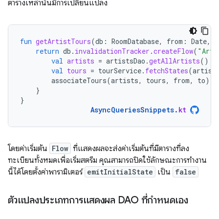
ตารางเหล่านั้นมีการเปลี่ยนแปลง
fun
getArtistTours
(
db
:
RoomDatabase
,
from
:
Date
,
t
return
db
.
invalidationTracker
.
createFlow
(
"Arti
val
artists
=
artistsDao
.
getAllArtists
()
val
tours
=
tourService
.
fetchStates
(
artist
associateTours
(
artists
,
tours
,
from
,
to
)
}
}
AsyncQueriesSnippets
.
kt
โดยค่าเริ่มต้น
Flow
ที่แสดงผลจะส่งค่าเริ่มต้นที่มีตารางที่ลง
ทะเบียนทั้งหมดเพื่อเริ่มสตรีม คุณสามารถปิดใช้ลักษณะการทำงาน
นี้ได้โดยตั้งค่าพารามิเตอร์
emitInitialState
เป็น
false
ตัวแปลงประเภทการแสดงผล DAO ที่กำหนดเอง