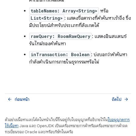
ดำเนินการเพิ่มเติม
tableNames: Array<String>
หรือ
List<String>
: แสดงชื่อตารางที่คำค้นหาเข้าถึง ซึ่ง
มีประโยชน์สำหรับประเภทที่สังเกตได้
rawQuery: RoomRawQuery
: แสดงอินสแตนซ์
รันไทม์ของคำค้นหา
inTransaction: Boolean
: บ่งบอกว่าคำค้นหา
กำลังดำเนินการภายในธุรกรรมหรือไม่
ก่อนหน้า
ถัดไป
arrow_back
arrow_forward
ตัวอย่างเนื้อหาและโค้ดในหน้าเว็บนี้ขึ้นอยู่กับใบอนุญาตที่อธิบายไว้ใน
ใบอนุญาตการ
ใช้เนื้อหา
Java และ OpenJDK เป็นเครื่องหมายการค้าหรือเครื่องหมายการค้าจด
ทะเบียนของ Oracle และ/หรือบริษัทในเครือ