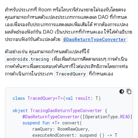
สำหรับประเภทที่ Room หรือไลบรารีส่วนขยายไม่รองรับโดยตรง
คุณสามารถกำหนดตัวแปลงประเภทการแสดงผล DAO ที่กำหนด
เองเพื่อรองรับประเภทการแสดงผลเพิ่มเติมได้ หากต้องการแปลง
ผลลัพธ์ของฟังก์ชัน DAO เป็นประเภทที่กำหนดเอง ให้ใส่คำอธิบาย
ประกอบฟังก์ชันตัวแปลงด้วย
@DaoReturnTypeConverter
ตัวอย่างเช่น คุณสามารถกำหนดตัวแปลงที่ใช้
androidx.tracing
เพื่อเพิ่มส่วนการติดตามรอบๆ การดำเนิน
การคำค้นหาเพื่อตรวจสอบคำค้นหาที่ไวต่อประสิทธิภาพโดยการห่อ
การดำเนินการในประเภท
TracedQuery
ที่กำหนดเอง
class
TracedQuery<T>
(
val
result
:
T
)
object
TracingDaoReturnTypeConverter
{
@DaoReturnTypeConverter
(
[
OperationType
.
READ
]
)
suspend
fun
<
T
>
convert
(
rawQuery
:
RoomRawQuery
,
executeAndConvert
:
suspend
()
-
>
T