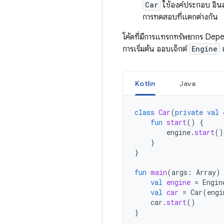
Car
ใช้องค์ประกอบ อิ
การทดสอบที่แตกต่างกัน
โค้ดที่มีการแทรกทรัพยากร De
การเริ่มต้น ออบเจ็กต์
Engine
เ
Kotlin
Java
class
Car
(
private
val
fun
start
()
{
engine
.
start
()
}
}
fun
main
(
args
:
Array
)
val
engine
=
Engin
val
car
=
Car
(
engi
car
.
start
()
}