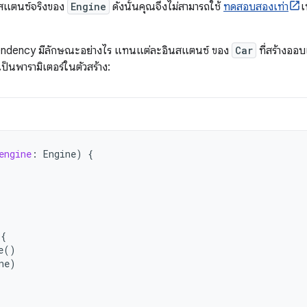
นสแตนซ์จริงของ
Engine
ดังนั้นคุณจึงไม่สามารถใช้
ทดสอบสองเท่า
เ
pendency มีลักษณะอย่างไร แทนแต่ละอินสแตนซ์ ของ
Car
ที่สร้างออบ
ป็นพารามิเตอร์ในตัวสร้าง:
engine
:
Engine
)
{
{
e
()
ne
)