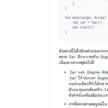
}
}
fun
main
(
args
:
Array
)
val
car
=
Car
()
car
.
start
()
}
ตัวอย่างนี้ไม่ใช่ตัวอย่างของก
คลาส
Car
มีการ การสร้าง
Eng
เนื่องจากสาเหตุต่อไปนี้
Car
และ
Engine
จับค
Car
ใช้ ประเภท
Engi
งานทางเลือกที่ทำได้ง่าย 
ตัวเอง คุณจะต้องสร้าง
C
ซ้ำสำหรับเครื่องมือประเ
การพึ่งพาอย่างสมบูรณ์ใน