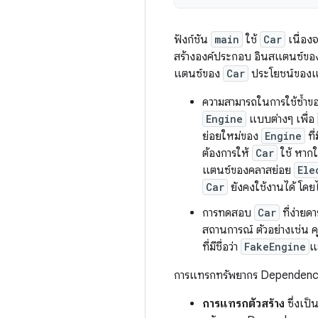
ฟังก์ชัน
main
ใช้
Car
เนื่อง
สร้างองค์ประกอบ อินสแตนซ์ข
แตนซ์ของ
Car
ประโยชน์ของแน
ความสามารถในการใช้ซ้ำข
Engine
แบบต่างๆ เพื่อ
ย่อยใหม่ของ
Engine
ที่
ต้องการให้
Car
ใช้ หากใช
แตนซ์ของคลาสย่อย
Ele
Car
ยังคงใช้งานได้ โดย
การทดสอบ
Car
ที่ง่าย
สถานการณ์ ตัวอย่างเช่น 
ที่มีชื่อว่า
FakeEngine
แ
การแทรกทรัพยากร Dependency ใน
การแทรกตัวสร้าง
ซึ่งเป็