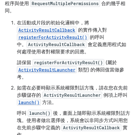
程序與使用
RequestMultiplePermissions
合約幾乎相
同。
在活動或片段的初始化邏輯中，將
ActivityResultCallback
的實作傳入對
registerForActivityResult()
的呼叫
中。
ActivityResultCallback
會定義應用程式如
何處理使用者對權限要求的回應。
請保留
registerForActivityResult()
(屬於
ActivityResultLauncher
類型) 的傳回值當做參
考。
如需在必要時顯示系統權限對話方塊，請在您在先前
步驟儲存的
ActivityResultLauncher
例項上呼叫
launch()
方法。
呼叫
launch()
後，畫面上隨即顯示系統權限對話方
塊。使用者做出選擇後，系統會以非同步方式叫用您
在先前步驟中定義的
ActivityResultCallback
實