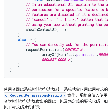
// In an educational UI, explain to the use
// permission for a specific feature to be
// features are disabled if it's declined.
// "cancel" or "no thanks" button that let
// using your app without granting the per
showInContextUI
(...)
}
else
-
>
{
// You can directly ask for the permission
requestPermissions
(
CONTEXT
,
arrayOf
(
Manifest
.
permission
.
REQUES
REQUEST_CODE
)
}
}
使用者回應系統權限對話方塊後，系統就會叫用應用程式的
onRequestPermissionsResult()
實作。系統會傳入使用
者對權限對話方塊做出的回應，以及您定義的要求代碼，如
以下程式碼片段所示：