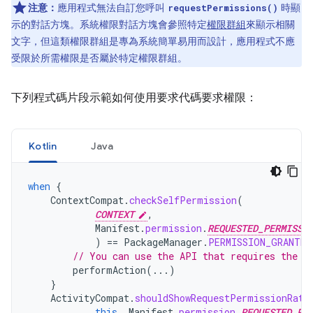
注意：
應用程式無法自訂您呼叫
時顯
requestPermissions()
示的對話方塊。系統權限對話方塊會參照特定
權限群組
來顯示相關
文字，但這類權限群組是專為系統簡單易用而設計，應用程式不應
受限於所需權限是否屬於特定權限群組。
下列程式碼片段示範如何使用要求代碼要求權限：
Kotlin
Java
when
{
ContextCompat
.
checkSelfPermission
(
CONTEXT
,
Manifest
.
permission
.
REQUESTED_PERMISSI
)
==
PackageManager
.
PERMISSION_GRANTED
// You can use the API that requires the p
performAction
(...)
}
ActivityCompat
.
shouldShowRequestPermissionRati
this
,
Manifest
.
permission
.
REQUESTED_PE