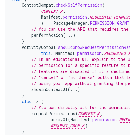
ContextCompat
.
checkSelfPermission
(
CONTEXT
,
Manifest
.
permission
.
REQUESTED_PERMISSI
)
==
PackageManager
.
PERMISSION_GRANTED
// You can use the API that requires the p
performAction
(...)
}
ActivityCompat
.
shouldShowRequestPermissionRati
this
,
Manifest
.
permission
.
REQUESTED_PE
// In an educational UI, explain to the use
// permission for a specific feature to be
// features are disabled if it's declined.
// "cancel" or "no thanks" button that let
// using your app without granting the per
showInContextUI
(...)
}
else
-
>
{
// You can directly ask for the permission
requestPermissions
(
CONTEXT
,
arrayOf
(
Manifest
.
permission
.
REQUES
REQUEST_CODE
)
}