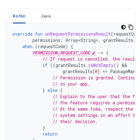
Kotlin
Java
override
fun
onRequestPermissionsResult
(
requestCod
permissions
:
Array<String>
,
grantResults
:
when
(
requestCode
)
{
PERMISSION_REQUEST_CODE
-
>
{
// If request is cancelled, the result
if
((
grantResults
.
isNotEmpty
()
grantResults
[
0
]
==
PackageMana
// Permission is granted. Continue
// in your app.
}
else
{
// Explain to the user that the fea
// the feature requires a permissi
// At the same time, respect the u
// system settings in an effort to
// their decision.
}
return