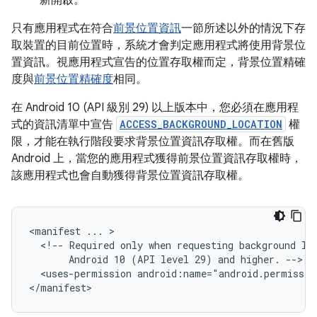
新開啟。
只有應用程式在符合
前景位置資訊
一節所述以外的情況下存
取裝置的目前位置時，系統才會判定應用程式將使用背景位
置資訊。視應用程式宣告的位置存取權而定，背景位置精確
度與
前景位置精確度
相同。
在 Android 10 (API 級別 29) 以上版本中，您必須在應用程
式的資訊清單中宣告
ACCESS_BACKGROUND_LOCATION
權
限，才能在執行階段要求背景位置資訊存取權。而在舊版
Android 上，當您的應用程式獲得前景位置資訊存取權時，
該應用程式也會自動獲得背景位置資訊存取權。
<manifest
...
<!--
Required
only
when
requesting
background
lo
Android
10
(API
level
29)
and
higher.
<uses-permission
android:name="android.permissio