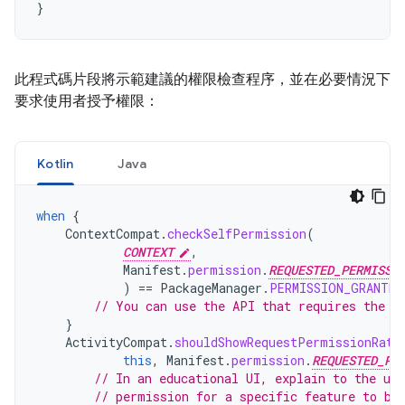
}
此程式碼片段將示範建議的權限檢查程序，並在必要情況下
要求使用者授予權限：
Kotlin
Java
when
{
ContextCompat
.
checkSelfPermission
(
CONTEXT
,
Manifest
.
permission
.
REQUESTED_PERMISSI
)
==
PackageManager
.
PERMISSION_GRANTED
// You can use the API that requires the p
}
ActivityCompat
.
shouldShowRequestPermissionRati
this
,
Manifest
.
permission
.
REQUESTED_PE
// In an educational UI, explain to the use
// permission for a specific feature to be