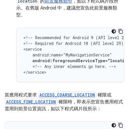
location
的
前景服務類型
，如以下程式碼片段所
示。在舊版 Android 中，建議您宣告此前景服務類
型。
<!--
Recommended
for
Android
9
(API
level
28)
<!--
Required
for
Android
10
(API
level
29)
a
android:foregroundServiceType="locatio
<!--
Any
inner
elements
go
here.
-->

</service>
當應用程式要求
ACCESS_COARSE_LOCATION
權限或
ACCESS_FINE_LOCATION
權限時，即表示您宣告應用程式
需用到前景位置資訊，如以下程式碼片段所示：