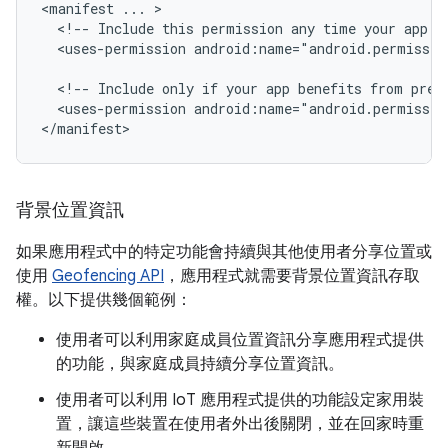
<manifest
...
<!--
Include
this
permission
any
time
your
app
n
<uses-permission
android:name="android.permissio
<!--
Include
only
if
your
app
benefits
from
prec
<uses-permission
android:name="android.permissio
</manifest>
背景位置資訊
如果應用程式中的特定功能會持續與其他使用者分享位置或
使用
Geofencing API
，應用程式就需要背景位置資訊存取
權。以下提供幾個範例：
使用者可以利用家庭成員位置資訊分享應用程式提供
的功能，與家庭成員持續分享位置資訊。
使用者可以利用 IoT 應用程式提供的功能設定家用裝
置，讓這些裝置在使用者外出後關閉，並在回家時重