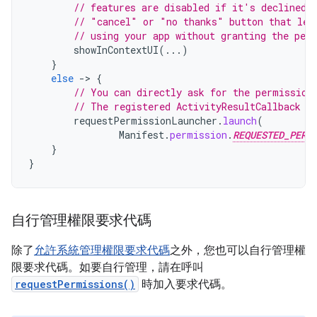
// features are disabled if it's declined.
// "cancel" or "no thanks" button that let
// using your app without granting the per
showInContextUI
(...)
}
else
-
>
{
// You can directly ask for the permission
// The registered ActivityResultCallback g
requestPermissionLauncher
.
launch
(
Manifest
.
permission
.
REQUESTED_PERM
}
}
自行管理權限要求代碼
除了
允許系統管理權限要求代碼
之外，您也可以自行管理權
限要求代碼。如要自行管理，請在呼叫
requestPermissions()
時加入要求代碼。