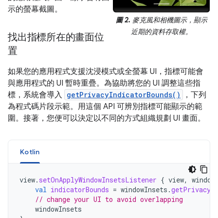
示的螢幕截圖。
圖 2.
麥克風和相機圖示，顯示
近期的資料存取權。
找出指標所在的畫面位
置
如果您的應用程式支援沈浸模式或全螢幕 UI，指標可能會
與應用程式的 UI 暫時重疊。為協助將您的 UI 調整這些指
標，系統會導入
getPrivacyIndicatorBounds()
，下列
為程式碼片段示範。用這個 API 可辨別指標可能顯示的範
圍。接著，您便可以決定以不同的方式組織規劃 UI 畫面。
Kotlin
view
.
setOnApplyWindowInsetsListener
{
view
,
window
val
indicatorBounds
=
windowInsets
.
getPrivacyI
// change your UI to avoid overlapping
windowInsets