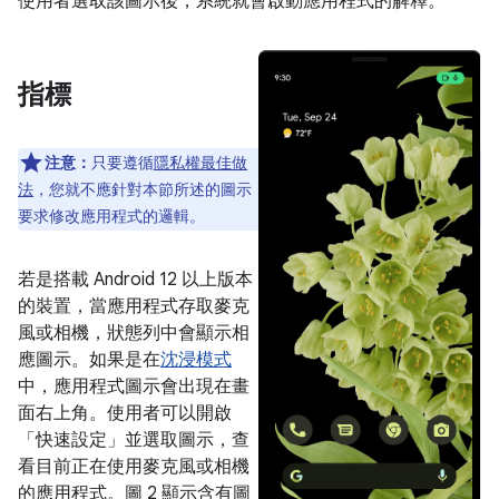
使用者選取該圖示後，系統就會啟動應用程式的解釋。
指標
注意：
只要遵循
隱私權最佳做
法
，您就不應針對本節所述的圖示
要求修改應用程式的邏輯。
若是搭載 Android 12 以上版本
的裝置，當應用程式存取麥克
風或相機，狀態列中會顯示相
應圖示。如果是在
沈浸模式
中，應用程式圖示會出現在畫
面右上角。使用者可以開啟
「快速設定」並選取圖示，查
看目前正在使用麥克風或相機
的應用程式。圖 2 顯示含有圖