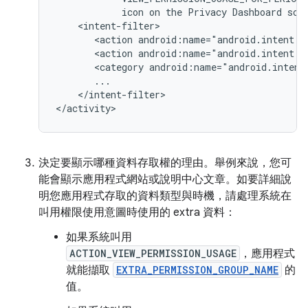
icon
on
the
Privacy
Dashboard
scr
<action
android:name="android.intent.a
<action
android:name="android.intent.a
<category
android:name="android.intent
</intent-filter>

</activity>
決定要顯示哪種資料存取權的理由。舉例來說，您可
能會顯示應用程式網站或說明中心文章。如要詳細說
明您應用程式存取的資料類型與時機，請處理系統在
叫用權限使用意圖時使用的 extra 資料：
如果系統叫用
ACTION_VIEW_PERMISSION_USAGE
，應用程式
就能擷取
EXTRA_PERMISSION_GROUP_NAME
的
值。