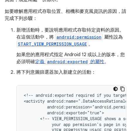
如要瞭解應用程式存取位置、相機和麥克風資訊的原因，請
完成下列步驟：
新增活動時，要說明應用程式存取特定資料的原因。
在這個活動中，將
android:permission
屬性設為
START_VIEW_PERMISSION_USAGE
。
如果您的應用程式指定 Android 12 或以上的版本，您
必須明確
定義
android:exported
的屬性
。
將下列意圖篩選器加入新建立的活動：
<!--
android:exported
required
if
you
target
<activity
<!--
VIEW_PERMISSION_USAGE
shows
a
sel
your
app
permission's
page
in
sys
VIEW_PERMISSION_USAGE_FOR_PERIOD