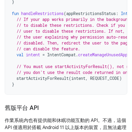
}
fun
handleRestrictions
(
appRestrictionsStatus
:
Int
)
// If your app works primarily in the background
// to disable these restrictions. Check if you ha
// user to disable these restrictions. If not, y
// the user explaining why permission auto-reset
// disabled. Then, redirect the user to the page
// can disable the feature.
val
intent
=
IntentCompat
.
createManageUnusedAppR
// You must use startActivityForResult(), not st
// you don't use the result code returned in onA
startActivityForResult
(
intent
,
REQUEST_CODE
)
}
舊版平台 API
作業系統內也有提供能和休眠功能互動的 API。不過，這個
API 僅適用於搭載 Android 11 以上版本的裝置，且無法處理