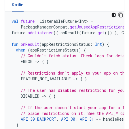
Kotlin
val
future
:
ListenableFuture<Int>
=
PackageManagerCompat
.
getUnusedAppRestrictionsS
future
.
addListener
({
onResult
(
future
.
get
())
},
Con
fun
onResult
(
appRestrictionsStatus
:
Int
)
{
when
(
appRestrictionsStatus
)
{
// Couldn't fetch status. Check logs for detai
ERROR
-
>
{
}
// Restrictions don't apply to your app on thi
FEATURE_NOT_AVAILABLE
-
>
{
}
// The user has disabled restrictions for your
DISABLED
-
>
{
}
// If the user doesn't start your app for a fe
// place restrictions on it. See the API_* con
API_30_BACKPORT
,
API_30
,
API_31
->
handleRestr
}