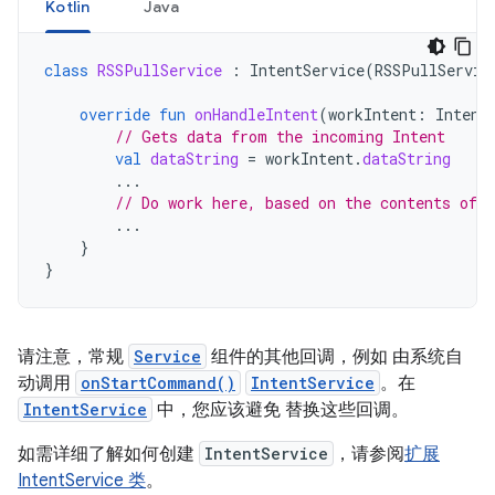
Kotlin
Java
class
RSSPullService
:
IntentService
(
RSSPullServic
override
fun
onHandleIntent
(
workIntent
:
Intent
// Gets data from the incoming Intent
val
dataString
=
workIntent
.
dataString
...
// Do work here, based on the contents of d
...
}
}
请注意，常规
Service
组件的其他回调，例如 由系统自
动调用
onStartCommand()
IntentService
。在
IntentService
中，您应该避免 替换这些回调。
如需详细了解如何创建
IntentService
，请参阅
扩展
IntentService 类
。