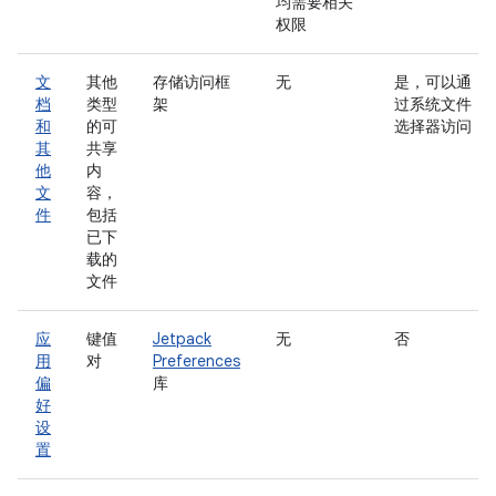
均需要相关
权限
文
其他
存储访问框
无
是，可以通
档
类型
架
过系统文件
和
的可
选择器访问
其
共享
他
内
文
容，
件
包括
已下
载的
文件
应
键值
Jetpack
无
否
用
对
Preferences
偏
库
好
设
置