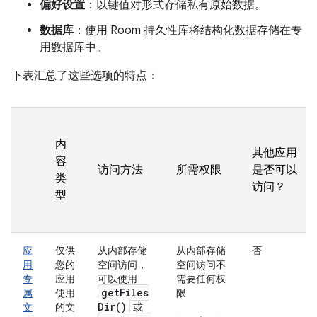
偏好设置
：以键值对形式存储私有原始数据。
数据库
：使用 Room 持久性库将结构化数据存储在专
用数据库中。
下表汇总了这些选项的特点：
内
其他应用
容
访问方法
所需权限
是否可以
类
访问？
型
应
仅供
从内部存储
从内部存储
否
用
您的
空间访问，
空间访问不
专
应用
可以使用
需要任何权
get
Files
属
使用
限
Dir(
)
文
的文
或