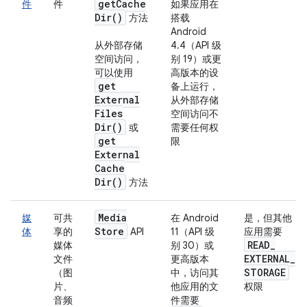
get
Cache
件
件
如果应用在
Dir(
)
方法
搭载
Android
从外部存储
4.4（API 级
空间访问，
别 19）或更
可以使用
高版本的设
get
备上运行，
External
从外部存储
Files
空间访问不
Dir(
)
或
需要任何权
get
限
External
Cache
Dir(
)
方法
Media
媒
可共
在 Android
是，但其他
Store
体
享的
API
11（API 级
应用需要
READ
_
媒体
别 30）或
EXTERNAL
_
文件
更高版本
STORAGE
（图
中，访问其
片、
他应用的文
权限
音频
件需要