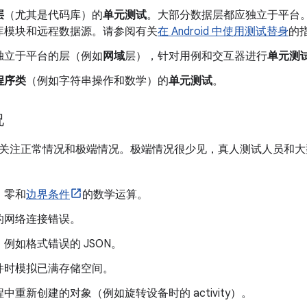
层
（尤其是代码库）的
单元测试
。大部分数据层都应独立于平台
库模块和远程数据源。请参阅有关
在 Android 中使用测试替身
的
独立于平台的层（例如
网域
层），针对用例和交互器进行
单元测
程序类
（例如字符串操作和数学）的
单元测试
。
况
关注正常情况和极端情况。极端情况很少见，真人测试人员和大
、零和
边界条件
的数学运算。
的网络连接错误。
例如格式错误的 JSON。
件时模拟已满存储空间。
中重新创建的对象（例如旋转设备时的 activity）。