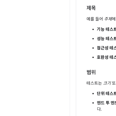
제목
예를 들어
주제
에
기능 테스
성능 테스
접근성 테
호환성 테
범위
테스트는
크기
또
단위 테스
엔드 투 엔
다.