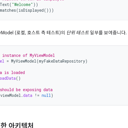
Text
(
"Welcome"
))
matches
(
isDisplayed
()))
wModel (로컬, 호스트 측 테스트)의
단위 테스트
일부를 보여줍니다.
 instance of MyViewModel
el
=
MyViewModel
(
myFakeDataRepository
)
a is loaded
oadData
()
should be exposing data
(
viewModel
.
data
!=
null
)
능한 아키텍처