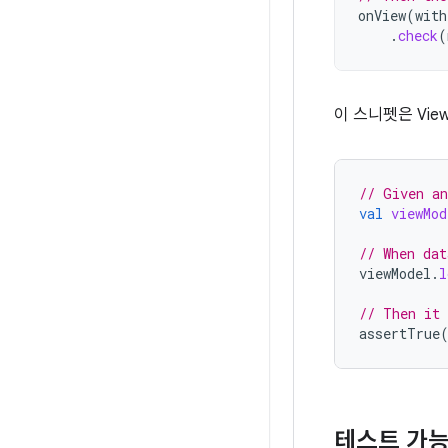
onView
(
with
.
check
(
이 스니펫은 Vie
// Given an
val
viewMod
// When dat
viewModel
.
l
// Then it 
assertTrue
테스트 가