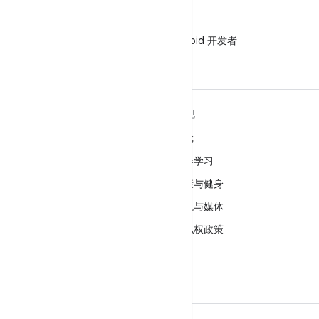
微信
在微信中关注 Android 开发者
关于 ANDROID
发现
Android
游戏
适用于企业的 Android
机器学习
安全
健康与健身
源代码
相机与媒体
新闻
隐私权政策
博客
5G
播客