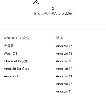
X
在 X 上关注 @AndroidDev
ANDROID 设备
版本
大屏幕
Android 17
Wear OS
Android 16
ChromeOS 设备
Android 15
Android for Cars
Android 14
Android TV
Android 13
Android 12
Android 11