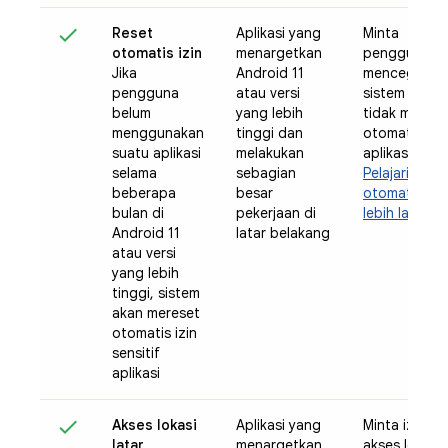
Reset
Aplikasi yang
Minta
otomatis izin
menargetkan
pengguna
Jika
Android 11
mencegah
pengguna
atau versi
sistem agar
belum
yang lebih
tidak merese
menggunakan
tinggi dan
otomatis izin
suatu aplikasi
melakukan
aplikasi
selama
sebagian
Pelajari reset
beberapa
besar
otomatis izin
bulan di
pekerjaan di
lebih lanjut
Android 11
latar belakang
atau versi
yang lebih
tinggi, sistem
akan mereset
otomatis izin
sensitif
aplikasi
Akses lokasi
Aplikasi yang
Minta izin
latar
menargetkan
akses lokasi