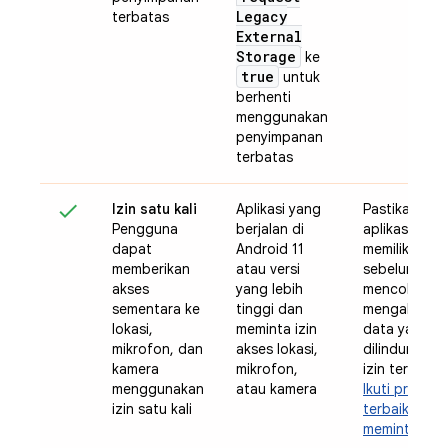
Legacy
terbatas
External
Storage
ke
true
untuk
berhenti
menggunakan
penyimpanan
terbatas
Izin satu kali
Aplikasi yang
Pastikan
Pengguna
berjalan di
aplikasi And
dapat
Android 11
memiliki izin
memberikan
atau versi
sebelum
akses
yang lebih
mencoba
sementara ke
tinggi dan
mengakses
lokasi,
meminta izin
data yang
mikrofon, dan
akses lokasi,
dilindungi ol
kamera
mikrofon,
izin tersebut
menggunakan
atau kamera
Ikuti praktik
izin satu kali
terbaik untu
meminta izin