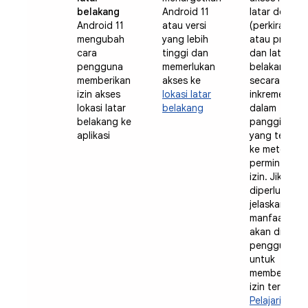
belakang
Android 11
latar depan
Android 11
atau versi
(perkiraan
mengubah
yang lebih
atau presisi)
cara
tinggi dan
dan latar
pengguna
memerlukan
belakang
memberikan
akses ke
secara
izin akses
lokasi latar
inkremental
lokasi latar
belakang
dalam
belakang ke
panggilan
aplikasi
yang terpisa
ke metode
permintaan
izin. Jika
diperlukan,
jelaskan
manfaat yan
akan didapa
pengguna
untuk
memberikan
izin tersebut
Pelajari lebih