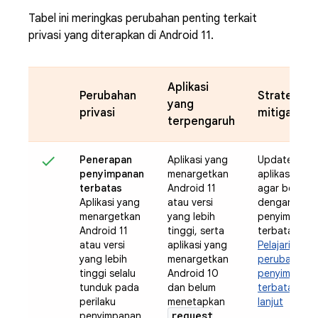
Tabel ini meringkas perubahan penting terkait
privasi yang diterapkan di Android 11.
Aplikasi
Perubahan
Strategi
yang
privasi
mitigasi
terpengaruh
Penerapan
Aplikasi yang
Update
penyimpanan
menargetkan
aplikasi And
terbatas
Android 11
agar berfung
Aplikasi yang
atau versi
dengan
menargetkan
yang lebih
penyimpana
Android 11
tinggi, serta
terbatas
atau versi
aplikasi yang
Pelajari
yang lebih
menargetkan
perubahan
tinggi selalu
Android 10
penyimpana
tunduk pada
dan belum
terbatas leb
perilaku
menetapkan
lanjut
request
penyimpanan