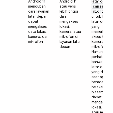
Android 11
Android 11
latar depan
camera
mengubah
atau versi
da
microphon
cara layanan
lebih tinggi
latar depan
dan
untuk layana
dapat
mengakses
latar depan
mengakses
lokasi,
yang
data lokasi,
kamera, atau
memerlukan
kamera, dan
mikrofon di
akses ke
mikrofon
layanan latar
kamera dan
depan
mikrofon.
Namun,
perhatikan
bahwa layan
latar depan
yang dimulai
saat aplikasi
berada di lat
belakang
biasanya tid
dapat
mengakses
lokasi, kamer
atau mikrofo