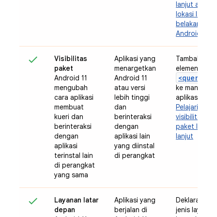
lanjut akses
lokasi latar
belakang di
Android 11
Visibilitas
Aplikasi yang
Tambahkan
paket
menargetkan
elemen
<queries>
Android 11
Android 11
mengubah
atau versi
ke manifes
cara aplikasi
lebih tinggi
aplikasi And
membuat
dan
Pelajari
kueri dan
berinteraksi
visibilitas
berinteraksi
dengan
paket lebih
dengan
aplikasi lain
lanjut
aplikasi
yang diinstal
terinstal lain
di perangkat
di perangkat
yang sama
Layanan latar
Aplikasi yang
Deklarasikan
depan
berjalan di
jenis layanan