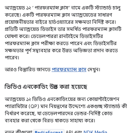
অ্যান্ড্রয়েড ১২ ‘
পারফরম্যান্স ক্লাস’
নামে একটি স্ট্যান্ডার্ড চালু
করেছে। একটি পারফরম্যান্স ক্লাস অ্যান্ড্রয়েডের সাধারণ
প্রয়োজনীয়তার বাইরে হার্ডওয়্যারের সক্ষমতা নির্দিষ্ট করে।
প্রতিটি অ্যান্ড্রয়েড ডিভাইস তার সমর্থিত পারফরম্যান্স ক্লাসটি
ঘোষণা করে। ডেভেলপাররা রানটাইমে ডিভাইসটির
পারফরম্যান্স ক্লাস পরীক্ষা করতে পারেন এবং ডিভাইসটির
সক্ষমতার পূর্ণ সদ্ব্যবহার করে উন্নত অভিজ্ঞতা প্রদান করতে
পারেন।
আরও বিস্তারিত জানতে
পারফরম্যান্স ক্লাস
দেখুন।
ভিডিও এনকোডিং উন্নত করা হয়েছে
অ্যান্ড্রয়েড ১২ ভিডিও এনকোডিংয়ের জন্য কোয়ান্টাইজেশন
প্যারামিটার (QP) মান নিয়ন্ত্রণের উদ্দেশ্যে একগুচ্ছ স্ট্যান্ডার্ড কী
নির্ধারণ করেছে, যা ডেভেলপারদের ভেন্ডর-নির্দিষ্ট কোড
ব্যবহার করা থেকে বিরত থাকতে সাহায্য করে।
নতুন কীগুলো
MediaFormat
API এবং
NDK Media