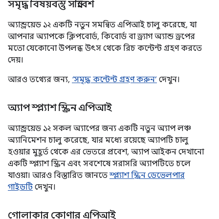
সমৃদ্ধ বিষয়বস্তু সন্নিবেশ
অ্যান্ড্রয়েড ১২ একটি নতুন সমন্বিত এপিআই চালু করেছে, যা
আপনার অ্যাপকে ক্লিপবোর্ড, কিবোর্ড বা ড্র্যাগ অ্যান্ড ড্রপের
মতো যেকোনো উপলব্ধ উৎস থেকে রিচ কন্টেন্ট গ্রহণ করতে
দেয়।
আরও তথ্যের জন্য,
‘সমৃদ্ধ কন্টেন্ট গ্রহণ করুন’
দেখুন।
অ্যাপ স্প্ল্যাশ স্ক্রিন এপিআই
অ্যান্ড্রয়েড ১২ সকল অ্যাপের জন্য একটি নতুন অ্যাপ লঞ্চ
অ্যানিমেশন চালু করেছে, যার মধ্যে রয়েছে অ্যাপটি চালু
হওয়ার মুহূর্ত থেকে এর ভেতরে প্রবেশ, অ্যাপ আইকন দেখানো
একটি স্প্ল্যাশ স্ক্রিন এবং সবশেষে সরাসরি অ্যাপটিতে চলে
যাওয়া। আরও বিস্তারিত জানতে
স্প্ল্যাশ স্ক্রিন ডেভেলপার
গাইডটি
দেখুন।
গোলাকার কোণার এপিআই