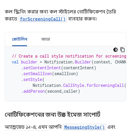
কল স্ক্রিনিং করার জন্য কল স্টাইলের নোটিফিকেশন তৈরি
করতে
forScreeningCall()
ব্যবহার করুন।
কোটলিন
জাভা
// Create a call style notification for screening a
val
builder
=
Notification
.
Builder
(
context
,
CHANNE
.
setContentIntent
(
contentIntent
)
.
setSmallIcon
(
smallIcon
)
.
setStyle
(
Notification
.
CallStyle
.
forScreeningCall
(
c
.
addPerson
(
second_caller
)
নোটিফিকেশনের জন্য উন্নত ইমেজ সাপোর্ট
অ্যান্ড্রয়েড ১২-এ, এখন আপনি
MessagingStyle()
এবং