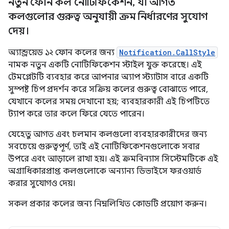
নতুন ফোন কল নোটিফিকেশন
,
যা আগত
কলগুলোর গুরুত্ব অনুযায়ী ক্রম নির্ধারণের সুযোগ
দেয়।
অ্যান্ড্রয়েড ১২ ফোন কলের জন্য
Notification.CallStyle
নামক নতুন একটি নোটিফিকেশন স্টাইল যুক্ত করেছে। এই
টেমপ্লেটটি ব্যবহার করে আপনার অ্যাপ স্ট্যাটাস বারে একটি
সুস্পষ্ট চিপ প্রদর্শন করে সক্রিয় কলের গুরুত্ব বোঝাতে পারে,
যেখানে কলের সময় দেখানো হয়; ব্যবহারকারী এই চিপটিতে
ট্যাপ করে তার কলে ফিরে যেতে পারেন।
যেহেতু আগত এবং চলমান কলগুলো ব্যবহারকারীদের জন্য
সবচেয়ে গুরুত্বপূর্ণ, তাই এই নোটিফিকেশনগুলোকে সবার
উপরে এবং আড়ালে রাখা হয়। এই ক্রমবিন্যাস সিস্টেমটিকে এই
অগ্রাধিকারপ্রাপ্ত কলগুলোকে অন্যান্য ডিভাইসে ফরওয়ার্ড
করার সুযোগও দেয়।
সকল প্রকার কলের জন্য নিম্নলিখিত কোডটি প্রয়োগ করুন।