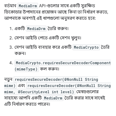
বর্তমান
MediaDrm
API-গুলোর সাথে একটি সুরক্ষিত
ডিকোডার উপাদানের প্রয়োজন আছে কিনা তা নির্ধারণ করতে,
আপনাকে অবশ্যই এই ধাপগুলো অনুসরণ করতে হবে:
একটি
MediaDrm
তৈরি করুন।
সেশন আইডি পেতে একটি সেশন খুলুন।
সেশন আইডি ব্যবহার করে একটি
MediaCrypto
তৈরি
করুন।
MediaCrypto.requiresSecureDecoderComponent
(mimeType)
কল করুন।
নতুন
requiresSecureDecoder(@NonNull String
mime)
এবং
requiresSecureDecoder(@NonNull String
mime, @SecurityLevel int level)
মেথডগুলোর
সাহায্যে আপনি একটি
MediaDrm
তৈরি করার সাথে সাথেই
এটি নির্ধারণ করতে পারেন।