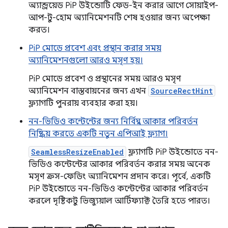
অ্যান্ড্রয়েড PiP উইন্ডোটি ফেড-ইন করার আগে সোয়াইপ-
আপ-টু-হোম অ্যানিমেশনটি শেষ হওয়ার জন্য অপেক্ষা
করত।
PiP মোডে প্রবেশ এবং প্রস্থান করার সময়
অ্যানিমেশনগুলো আরও মসৃণ হয়।
PiP মোডে প্রবেশ ও প্রস্থানের সময় আরও মসৃণ
অ্যানিমেশন বাস্তবায়নের জন্য এখন
SourceRectHint
ফ্ল্যাগটি পুনরায় ব্যবহার করা হয়।
নন-ভিডিও কন্টেন্টের জন্য নির্বিঘ্ন আকার পরিবর্তন
নিষ্ক্রিয় করতে একটি নতুন এপিআই ফ্ল্যাগ।
SeamlessResizeEnabled
ফ্ল্যাগটি PiP উইন্ডোতে নন-
ভিডিও কন্টেন্টের আকার পরিবর্তন করার সময় অনেক
মসৃণ ক্রস-ফেডিং অ্যানিমেশন প্রদান করে। পূর্বে, একটি
PiP উইন্ডোতে নন-ভিডিও কন্টেন্টের আকার পরিবর্তন
করলে দৃষ্টিকটু ভিজ্যুয়াল আর্টিফ্যাক্ট তৈরি হতে পারত।