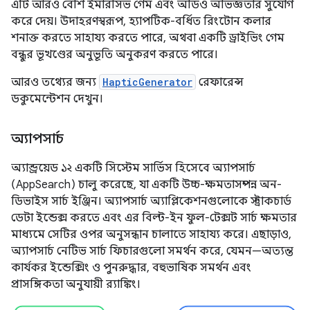
এটি আরও বেশি ইমারসিভ গেম এবং অডিও অভিজ্ঞতার সুযোগ
করে দেয়। উদাহরণস্বরূপ, হ্যাপটিক-বর্ধিত রিংটোন কলার
শনাক্ত করতে সাহায্য করতে পারে, অথবা একটি ড্রাইভিং গেম
বন্ধুর ভূখণ্ডের অনুভূতি অনুকরণ করতে পারে।
আরও তথ্যের জন্য
HapticGenerator
রেফারেন্স
ডকুমেন্টেশন দেখুন।
অ্যাপসার্চ
অ্যান্ড্রয়েড ১২ একটি সিস্টেম সার্ভিস হিসেবে অ্যাপসার্চ
(AppSearch) চালু করেছে, যা একটি উচ্চ-ক্ষমতাসম্পন্ন অন-
ডিভাইস সার্চ ইঞ্জিন। অ্যাপসার্চ অ্যাপ্লিকেশনগুলোকে স্ট্রাকচার্ড
ডেটা ইন্ডেক্স করতে এবং এর বিল্ট-ইন ফুল-টেক্সট সার্চ ক্ষমতার
মাধ্যমে সেটির ওপর অনুসন্ধান চালাতে সাহায্য করে। এছাড়াও,
অ্যাপসার্চ নেটিভ সার্চ ফিচারগুলো সমর্থন করে, যেমন—অত্যন্ত
কার্যকর ইন্ডেক্সিং ও পুনরুদ্ধার, বহুভাষিক সমর্থন এবং
প্রাসঙ্গিকতা অনুযায়ী র‍্যাঙ্কিং।