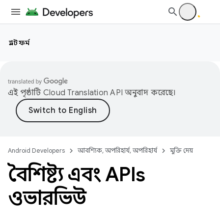
প্ল্যাটফর্ম
এই পৃষ্ঠাটি
Cloud Translation API
অনুবাদ করেছে।
Android Developers
আবশ্যিক, অপরিহার্য, অপরিহার্য
মুক্তি দেয়
বৈশিষ্ট্য এবং APIs
ওভারভিউ