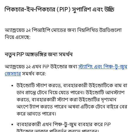
পিকচার-ইন-পিকচার (Pi
P) সুপারিশ এবং উন্নতি
অ্যান্ড্রয়েড ১২ পিআইপি মোডের জন্য নিম্নলিখিত উন্নতিগুলো
নিয়ে এসেছে:
নতুন Pi
P অঙ্গভঙ্গির জন্য সমর্থন
অ্যান্ড্রয়েড ১২ এখন PiP উইন্ডোর জন্য
স্ট্যাশিং এবং পিঞ্চ-টু-জুম
জেসচার
সমর্থন করে:
উইন্ডোটি স্ট্যাশ করতে, ব্যবহারকারী উইন্ডোটিকে বাম বা
ডান প্রান্তে টেনে নিয়ে যেতে পারেন। উইন্ডোটি আনস্ট্যাশ
করতে, ব্যবহারকারী স্ট্যাশ করা উইন্ডোটির দৃশ্যমান
অংশে ট্যাপ করতে পারেন অথবা এটিকে টেনে বাইরে বের
করে আনতে পারেন।
ব্যবহারকারী এখন পিঞ্চ-টু-জুম ব্যবহার করে PiP
উইন্ডোর আকার পরিবর্তন করতে পারবেন।