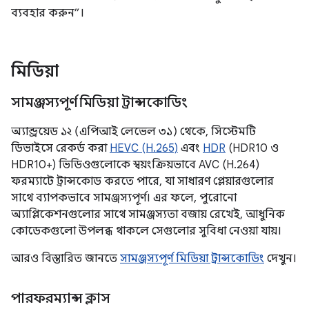
ব্যবহার করুন”।
মিডিয়া
সামঞ্জস্যপূর্ণ মিডিয়া ট্রান্সকোডিং
অ্যান্ড্রয়েড ১২ (এপিআই লেভেল ৩১) থেকে, সিস্টেমটি
ডিভাইসে রেকর্ড করা
HEVC (H.265)
এবং
HDR
(HDR10 ও
HDR10+) ভিডিওগুলোকে স্বয়ংক্রিয়ভাবে AVC (H.264)
ফরম্যাটে ট্রান্সকোড করতে পারে, যা সাধারণ প্লেয়ারগুলোর
সাথে ব্যাপকভাবে সামঞ্জস্যপূর্ণ। এর ফলে, পুরোনো
অ্যাপ্লিকেশনগুলোর সাথে সামঞ্জস্যতা বজায় রেখেই, আধুনিক
কোডেকগুলো উপলব্ধ থাকলে সেগুলোর সুবিধা নেওয়া যায়।
আরও বিস্তারিত জানতে
সামঞ্জস্যপূর্ণ মিডিয়া ট্রান্সকোডিং
দেখুন।
পারফরম্যান্স ক্লাস