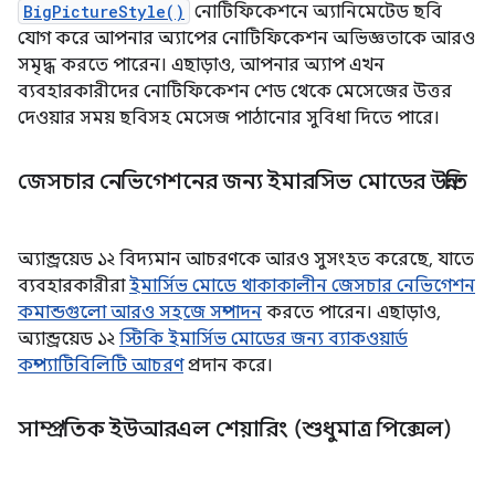
BigPictureStyle()
নোটিফিকেশনে অ্যানিমেটেড ছবি
যোগ করে আপনার অ্যাপের নোটিফিকেশন অভিজ্ঞতাকে আরও
সমৃদ্ধ করতে পারেন। এছাড়াও, আপনার অ্যাপ এখন
ব্যবহারকারীদের নোটিফিকেশন শেড থেকে মেসেজের উত্তর
দেওয়ার সময় ছবিসহ মেসেজ পাঠানোর সুবিধা দিতে পারে।
জেসচার নেভিগেশনের জন্য ইমারসিভ মোডের উন্নতি
অ্যান্ড্রয়েড ১২ বিদ্যমান আচরণকে আরও সুসংহত করেছে, যাতে
ব্যবহারকারীরা
ইমার্সিভ মোডে থাকাকালীন জেসচার নেভিগেশন
কমান্ডগুলো আরও সহজে সম্পাদন
করতে পারেন। এছাড়াও,
অ্যান্ড্রয়েড ১২
স্টিকি ইমার্সিভ মোডের জন্য ব্যাকওয়ার্ড
কম্প্যাটিবিলিটি আচরণ
প্রদান করে।
সাম্প্রতিক ইউআরএল শেয়ারিং (শুধুমাত্র পিক্সেল)