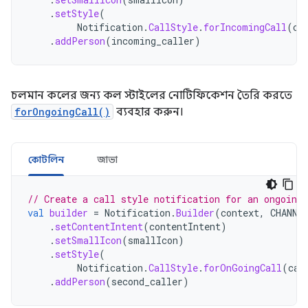
.
setStyle
(
Notification
.
CallStyle
.
forIncomingCall
(
ca
.
addPerson
(
incoming_caller
)
চলমান কলের জন্য কল স্টাইলের নোটিফিকেশন তৈরি করতে
forOngoingCall()
ব্যবহার করুন।
কোটলিন
জাভা
// Create a call style notification for an ongoing 
val
builder
=
Notification
.
Builder
(
context
,
CHANNE
.
setContentIntent
(
contentIntent
)
.
setSmallIcon
(
smallIcon
)
.
setStyle
(
Notification
.
CallStyle
.
forOnGoingCall
(
cal
.
addPerson
(
second_caller
)