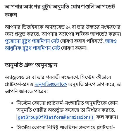
আপনার অ্যাপের ব্লুটুথ অনুমতি ঘোষণাগুলি আপডেট
করুন
আপনার ডিভাইসকে অ্যান্ড্রয়েড ১২ বা তার উচ্চতর সংস্করণের
জন্য প্রস্তুত করতে, আপনার অ্যাপের লজিক আপডেট করুন।
পুরোনো ব্লুটুথ পারমিশন সেট
ঘোষণা করার পরিবর্তে,
আরও
আধুনিক ব্লুটুথ পারমিশন সেট
ঘোষণা করুন।
অনুমতি গ্রুপ অনুসন্ধান
অ্যান্ড্রয়েড ১২ বা তার পরবর্তী সংস্করণে, সিস্টেম কীভাবে
প্ল্যাটফর্ম-প্রদত্ত
অনুমতিগুলোকে
অনুমতি গ্রুপে ভাগ করে, তা
আপনি জানতে পারেন:
সিস্টেম কোনো প্ল্যাটফর্ম-সংজ্ঞায়িত অনুমতিকে কোন
অনুমতি গোষ্ঠীর অন্তর্ভুক্ত করেছে তা নির্ধারণ করতে,
getGroupOfPlatformPermission()
কল করুন।
সিস্টেম কোনো নির্দিষ্ট পারমিশন গ্রুপে যে প্ল্যাটফর্ম-