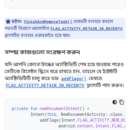
দ্রষ্টব্য:
মেথডটি ব্যবহার করলে
finishAndRemoveTask()
পরবর্তী বিভাগে আলোচিত
FLAG_ACTIVITY_RETAIN_IN_RECENTS
ফ্ল্যাগটির ব্যবহার ওভাররাইড হয়ে যায়।
সম্পন্ন কাজগুলো সংরক্ষণ করুন
যদি আপনি কোনো টাস্কের অ্যাক্টিভিটি শেষ হয়ে যাওয়ার পরেও
সেটিকে রিসেন্টস স্ক্রিনে ধরে রাখতে চান, তাহলে যে ইন্টেন্টটি
অ্যাক্টিভিটিটি চালু করে তার
addFlags()
মেথডে
FLAG_ACTIVITY_RETAIN_IN_RECENTS
ফ্ল্যাগটি পাস করুন।
private
fun
newDocumentIntent
()
=
Intent
(
this
,
NewDocumentActivity
::
class
.
ja
addFlags
(
Intent
.
FLAG_ACTIVITY_NEW_DOC
android
.
content
.
Intent
.
FLAG_AC