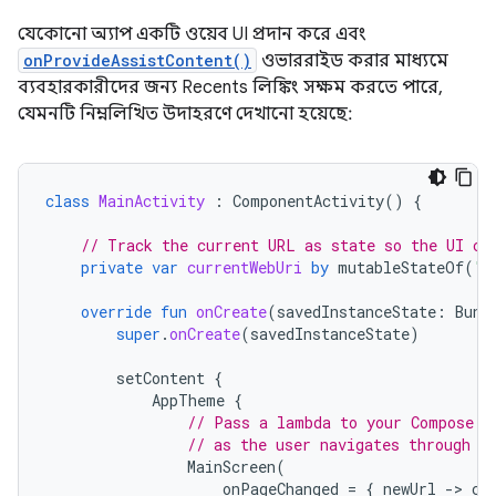
যেকোনো অ্যাপ একটি ওয়েব UI প্রদান করে এবং
onProvideAssistContent()
ওভাররাইড করার মাধ্যমে
ব্যবহারকারীদের জন্য Recents লিঙ্কিং সক্ষম করতে পারে,
যেমনটি নিম্নলিখিত উদাহরণে দেখানো হয়েছে:
class
MainActivity
:
ComponentActivity
()
{
// Track the current URL as state so the UI ca
private
var
currentWebUri
by
mutableStateOf
(
"h
override
fun
onCreate
(
savedInstanceState
:
Bund
super
.
onCreate
(
savedInstanceState
)
setContent
{
AppTheme
{
// Pass a lambda to your Compose U
// as the user navigates through y
MainScreen
(
onPageChanged
=
{
newUrl
-
>
cu