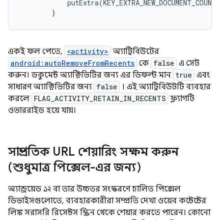
putExtra
(
KEY_EXTRA_NEW_DOCUMENT_COUNTE
}
একই ফল পেতে,
<activity>
অ্যাট্রিবিউটের
android:autoRemoveFromRecents
কে
false
এ সেট
করুন। ডকুমেন্ট অ্যাক্টিভিটির জন্য এর ডিফল্ট মান
true
এবং
সাধারণ অ্যাক্টিভিটির জন্য
false
। এই অ্যাট্রিবিউটটি ব্যবহার
করলে
FLAG_ACTIVITY_RETAIN_IN_RECENTS
ফ্ল্যাগটি
ওভাররাইড হয়ে যায়।
সাম্প্রতিক URL শেয়ারিং সক্ষম করুন
(শুধুমাত্র পিক্সেল-এর জন্য)
অ্যান্ড্রয়েড ১২ বা তার উচ্চতর সংস্করণে চালিত পিক্সেল
ডিভাইসগুলোতে, ব্যবহারকারীরা সম্প্রতি দেখা ওয়েব কন্টেন্টের
লিঙ্ক সরাসরি রিসেন্টস স্ক্রিন থেকে শেয়ার করতে পারেন। কোনো