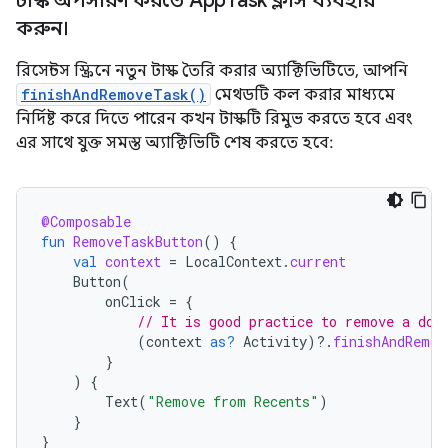
টাস্ক অপসারণ করতে App
Task ক্লাস ব্যবহার
করুন।
রিসেন্টস স্ক্রিনে নতুন টাস্ক তৈরি করার অ্যাক্টিভিটিতে, আপনি
finishAndRemoveTask()
মেথডটি কল করার মাধ্যমে
নির্দিষ্ট করে দিতে পারেন কখন টাস্কটি রিমুভ করতে হবে এবং
এর সাথে যুক্ত সমস্ত অ্যাক্টিভিটি শেষ করতে হবে:
@Composable
fun
RemoveTaskButton
()
{
val
context
=
LocalContext
.
current
Button
(
onClick
=
{
// It is good practice to remove a doc
(
context
as?
Activity
)
?.
finishAndRemov
}
)
{
Text
(
"Remove from Recents"
)
}
}