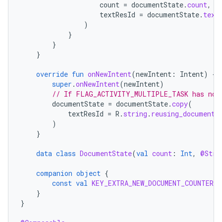
count
=
documentState
.
count
,
textResId
=
documentState
.
text
)
}
}
}
override
fun
onNewIntent
(
newIntent
:
Intent
)
{
super
.
onNewIntent
(
newIntent
)
// If FLAG_ACTIVITY_MULTIPLE_TASK has not 
documentState
=
documentState
.
copy
(
textResId
=
R
.
string
.
reusing_document_
)
}
data
class
DocumentState
(
val
count
:
Int
,
@Stri
companion
object
{
const
val
KEY_EXTRA_NEW_DOCUMENT_COUNTER
=
}
}