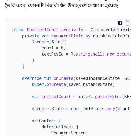
তৈরি করে, যেমনটি নিম্নলিখিত উদাহরণে দেখানো হয়েছে:
class
DocumentCentricActivity
:
ComponentActivity
(
private
var
documentState
by
mutableStateOf
(
DocumentState
(
count
=
0
,
textResId
=
R
.
string
.
hello_new_documen
)
)
override
fun
onCreate
(
savedInstanceState
:
Bund
super
.
onCreate
(
savedInstanceState
)
val
initialCount
=
intent
.
getIntExtra
(
KEY_
documentState
=
documentState
.
copy
(
count
=
setContent
{
MaterialTheme
{
DocumentScreen
(