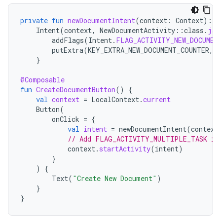
private
fun
newDocumentIntent
(
context
:
Context
):
I
Intent
(
context
,
NewDocumentActivity
::
class
.
jav
addFlags
(
Intent
.
FLAG_ACTIVITY_NEW_DOCUMEN
putExtra
(
KEY_EXTRA_NEW_DOCUMENT_COUNTER
,
}
@Composable
fun
CreateDocumentButton
()
{
val
context
=
LocalContext
.
current
Button
(
onClick
=
{
val
intent
=
newDocumentIntent
(
context
// Add FLAG_ACTIVITY_MULTIPLE_TASK if
context
.
startActivity
(
intent
)
}
)
{
Text
(
"Create New Document"
)
}
}