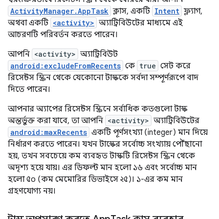
ActivityManager.AppTask
ক্লাস, একটি
Intent
ফ্ল্যাগ,
অথবা একটি
<activity>
অ্যাট্রিবিউটের মাধ্যমে এই
আচরণটি পরিবর্তন করতে পারেন।
আপনি
<activity>
অ্যাট্রিবিউট
android:excludeFromRecents
কে
true
সেট করে
রিসেন্টস স্ক্রিন থেকে যেকোনো টাস্ককে সর্বদা সম্পূর্ণরূপে বাদ
দিতে পারেন।
আপনার অ্যাপের রিসেন্টস স্ক্রিনে সর্বাধিক কতগুলো টাস্ক
অন্তর্ভুক্ত করা যাবে, তা আপনি
<activity>
অ্যাট্রিবিউটের
android:maxRecents
একটি পূর্ণসংখ্যা (integer) মান দিয়ে
নির্ধারণ করতে পারেন। যখন টাস্কের সর্বোচ্চ সংখ্যায় পৌঁছানো
হয়, তখন সবচেয়ে কম ব্যবহৃত টাস্কটি রিসেন্টস স্ক্রিন থেকে
অদৃশ্য হয়ে যায়। এর ডিফল্ট মান হলো ১৬ এবং সর্বোচ্চ মান
হলো ৫০ (কম মেমোরির ডিভাইসে ২৫)। ১-এর কম মান
গ্রহণযোগ্য নয়।