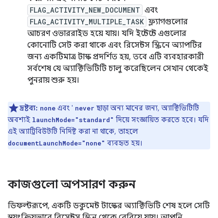
FLAG_ACTIVITY_NEW_DOCUMENT
এবং
FLAG_ACTIVITY_MULTIPLE_TASK
ফ্ল্যাগগুলোর
আচরণ ওভাররাইড হয়ে যায়। যদি ইন্টেন্টে এগুলোর
কোনোটি সেট করা থাকে এবং রিসেন্টস স্ক্রিনে অ্যাপটির
জন্য একটিমাত্র টাস্ক প্রদর্শিত হয়, তবে এটি ব্যবহারকারী
সর্বশেষ যে অ্যাক্টিভিটিটি চালু করেছিলেন সেখান থেকেই
পুনরায় শুরু হয়।
দ্রষ্টব্য:
এবং '
ছাড়া অন্য মানের জন্য, অ্যাক্টিভিটিটি
none
never
অবশ্যই
দিয়ে সংজ্ঞায়িত করতে হবে। যদি
launchMode="standard"
এই অ্যাট্রিবিউটটি নির্দিষ্ট করা না থাকে, তাহলে
ব্যবহৃত হয়।
documentLaunchMode="none"
কাজগুলো অপসারণ করুন
ডিফল্টরূপে, একটি ডকুমেন্ট টাস্কের অ্যাক্টিভিটি শেষ হলে সেটি
স্বয়ংক্রিয়ভাবে রিসেন্টস স্ক্রিন থেকে বেরিয়ে যায়। আপনি