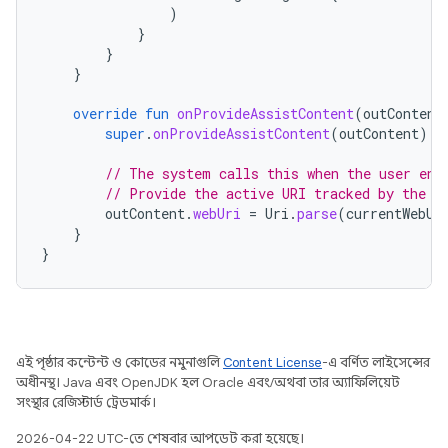
)
}
}
}
override
fun
onProvideAssistContent
(
outContent
super
.
onProvideAssistContent
(
outContent
)
// The system calls this when the user ent
// Provide the active URI tracked by the C
outContent
.
webUri
=
Uri
.
parse
(
currentWebUr
}
}
এই পৃষ্ঠার কন্টেন্ট ও কোডের নমুনাগুলি
Content License
-এ বর্ণিত লাইসেন্সের
অধীনস্থ। Java এবং OpenJDK হল Oracle এবং/অথবা তার অ্যাফিলিয়েট
সংস্থার রেজিস্টার্ড ট্রেডমার্ক।
2026-04-22 UTC-তে শেষবার আপডেট করা হয়েছে।