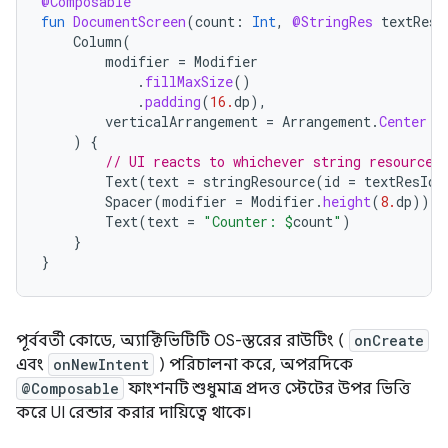
@Composable
fun
DocumentScreen
(
count
:
Int
,
@StringRes
textResI
Column
(
modifier
=
Modifier
.
fillMaxSize
()
.
padding
(
16.
dp
),
verticalArrangement
=
Arrangement
.
Center
)
{
// UI reacts to whichever string resource 
Text
(
text
=
stringResource
(
id
=
textResId
)
Spacer
(
modifier
=
Modifier
.
height
(
8.
dp
))
Text
(
text
=
"Counter: 
$
count
"
)
}
}
পূর্ববর্তী কোডে, অ্যাক্টিভিটিটি OS-স্তরের রাউটিং (
onCreate
এবং
onNewIntent
) পরিচালনা করে, অপরদিকে
@Composable
ফাংশনটি শুধুমাত্র প্রদত্ত স্টেটের উপর ভিত্তি
করে UI রেন্ডার করার দায়িত্বে থাকে।