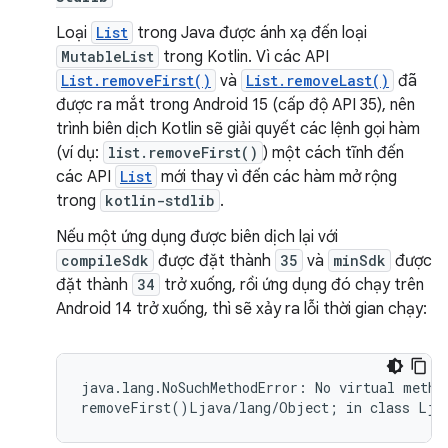
Loại
List
trong Java được ánh xạ đến loại
MutableList
trong Kotlin. Vì các API
List.removeFirst()
và
List.removeLast()
đã
được ra mắt trong Android 15 (cấp độ API 35), nên
trình biên dịch Kotlin sẽ giải quyết các lệnh gọi hàm
(ví dụ:
list.removeFirst()
) một cách tĩnh đến
các API
List
mới thay vì đến các hàm mở rộng
trong
kotlin-stdlib
.
Nếu một ứng dụng được biên dịch lại với
compileSdk
được đặt thành
35
và
minSdk
được
đặt thành
34
trở xuống, rồi ứng dụng đó chạy trên
Android 14 trở xuống, thì sẽ xảy ra lỗi thời gian chạy:
java.lang.NoSuchMethodError: No virtual method