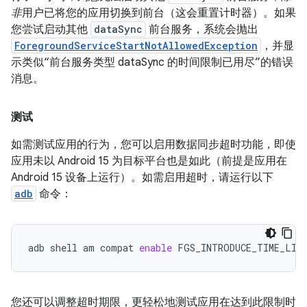
非
用户已将您的应用切换到前台（这会重置计时器）。如果
您尝试启动其他
dataSync
前台服务，系统会抛出
ForegroundServiceStartNotAllowedException
，并显
示类似“前台服务类型 dataSync 的时间限制已用尽”的错误
消息。
测试
如需测试应用的行为，您可以启用数据同步超时功能，即使
应用未以 Android 15 为目标平台也是如此（前提是应用在
Android 15 设备上运行）。如需启用超时，请运行以下
adb
命令：
adb
shell
am
compat
enable
FGS_INTRODUCE_TIME_LIM
您还可以调整超时期限，更轻松地测试应用在达到此限制时