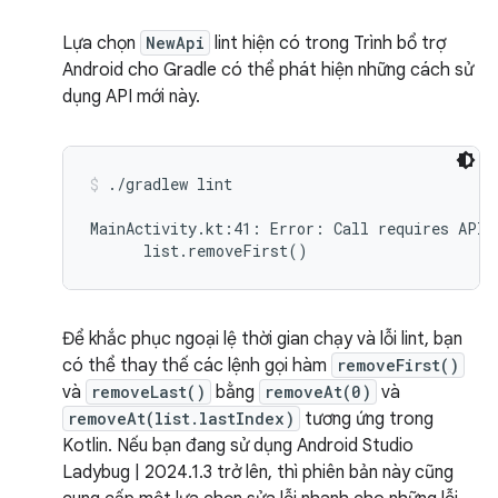
Lựa chọn
NewApi
lint hiện có trong Trình bổ trợ
Android cho Gradle có thể phát hiện những cách sử
dụng API mới này.
./gradlew lint
MainActivity.kt:41: Error: Call requires API 
Để khắc phục ngoại lệ thời gian chạy và lỗi lint, bạn
có thể thay thế các lệnh gọi hàm
removeFirst()
và
removeLast()
bằng
removeAt(0)
và
removeAt(list.lastIndex)
tương ứng trong
Kotlin. Nếu bạn đang sử dụng Android Studio
Ladybug | 2024.1.3 trở lên, thì phiên bản này cũng