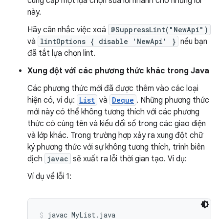
cung cấp một lựa chọn sửa lỗi nhanh cho những lỗi
này.
Hãy cân nhắc việc xoá
@SuppressLint("NewApi")
và
lintOptions { disable 'NewApi' }
nếu bạn
đã tắt lựa chọn lint.
Xung đột với các phương thức khác trong Java
Các phương thức mới đã được thêm vào các loại
hiện có, ví dụ:
List
và
Deque
. Những phương thức
mới này có thể không tương thích với các phương
thức có cùng tên và kiểu đối số trong các giao diện
và lớp khác. Trong trường hợp xảy ra xung đột chữ
ký phương thức với sự không tương thích, trình biên
dịch
javac
sẽ xuất ra lỗi thời gian tạo. Ví dụ:
Ví dụ về lỗi 1:
javac MyList.java