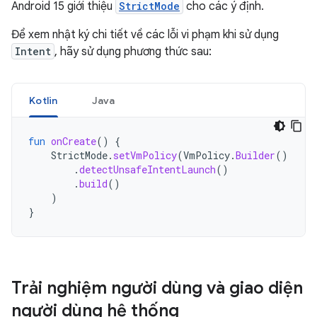
Android 15 giới thiệu
StrictMode
cho các ý định.
Để xem nhật ký chi tiết về các lỗi vi phạm khi sử dụng
Intent
, hãy sử dụng phương thức sau:
Kotlin
Java
fun
onCreate
()
{
StrictMode
.
setVmPolicy
(
VmPolicy
.
Builder
()
.
detectUnsafeIntentLaunch
()
.
build
()
)
}
Trải nghiệm người dùng và giao diện
người dùng hệ thống