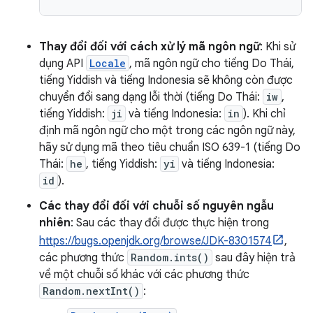
Thay đổi đối với cách xử lý mã ngôn ngữ
: Khi sử
dụng API
Locale
, mã ngôn ngữ cho tiếng Do Thái,
tiếng Yiddish và tiếng Indonesia sẽ không còn được
chuyển đổi sang dạng lỗi thời (tiếng Do Thái:
iw
,
tiếng Yiddish:
ji
và tiếng Indonesia:
in
). Khi chỉ
định mã ngôn ngữ cho một trong các ngôn ngữ này,
hãy sử dụng mã theo tiêu chuẩn ISO 639-1 (tiếng Do
Thái:
he
, tiếng Yiddish:
yi
và tiếng Indonesia:
id
).
Các thay đổi đối với chuỗi số nguyên ngẫu
nhiên
: Sau các thay đổi được thực hiện trong
https://bugs.openjdk.org/browse/JDK-8301574
,
các phương thức
Random.ints()
sau đây hiện trả
về một chuỗi số khác với các phương thức
Random.nextInt()
: