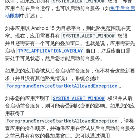
以前，如果应用拥有
SYSTEM_ALERT_WINDOW
权限，即使
应用当前在后台运行，也可以启动前台服务（如
免于后台启
动限制
中所述）。
如果应用以 Android 15 为目标平台，则此豁免范围现在更
窄。现在，应用需要具有
SYSTEM_ALERT_WINDOW
权限，
并且
还
需要有一个可见的叠加窗口。也就是说，应用需要先
启动
TYPE_APPLICATION_OVERLAY
窗口，
并且
该窗口需
要处于可见状态，然后您才能启动前台服务。
如果您的应用尝试从后台启动前台服务，但不符合这些新要
求（并且没有其他豁免情况），系统会抛出
ForegroundServiceStartNotAllowedException
。
如果您的应用声明了
SYSTEM_ALERT_WINDOW
权限并从后
台启动前台服务，则可能会受到此变更的影响。如果您的应
用获得了
ForegroundServiceStartNotAllowedException
，请检
查应用的操作顺序，并确保应用在尝试从后台启动前台服务
之前已具有有效的叠加层窗口。您可以通过调用