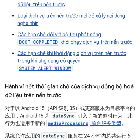
dữ liệu trên nền trước
Loại dịch vụ trên nền trước mới để xử lý nội dung
nghe nhìn
Các hạn chế đối với bộ thu phát sóng
BOOT_COMPLETED
khởi chạy dịch vụ trên nền trước
Các hạn chế khi khởi động dịch vụ trên nền trước
trong khi ứng dụng có quyền
SYSTEM_ALERT_WINDOW
Hành vi hết thời gian chờ của dịch vụ đồng bộ hoá
dữ liệu trên nền trước
对于以 Android 15（API 级别 35）或更高版本为目标平台的
应用，Android 15 为
dataSync
引入了新的超时行为。此
行为也适用于新的
mediaProcessing
前台服务类型
。
系统允许应用的
dataSync
服务在 24 小时内总共运行 6