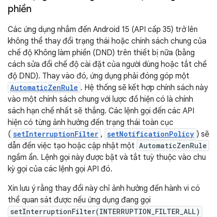
phiền
Các ứng dụng nhắm đến Android 15 (API cấp 35) trở lên
không thể thay đổi trạng thái hoặc chính sách chung của
chế độ Không làm phiền (DND) trên thiết bị nữa (bằng
cách sửa đổi chế độ cài đặt của người dùng hoặc tắt chế
độ DND). Thay vào đó, ứng dụng phải đóng góp một
AutomaticZenRule
. Hệ thống sẽ kết hợp chính sách này
vào một chính sách chung với lược đồ hiện có là chính
sách hạn chế nhất sẽ thắng. Các lệnh gọi đến các API
hiện có từng ảnh hưởng đến trạng thái toàn cục
(
setInterruptionFilter
,
setNotificationPolicy
) sẽ
dẫn đến việc tạo hoặc cập nhật một
AutomaticZenRule
ngầm ẩn. Lệnh gọi này được bật và tắt tuỳ thuộc vào chu
kỳ gọi của các lệnh gọi API đó.
Xin lưu ý rằng thay đổi này chỉ ảnh hưởng đến hành vi có
thể quan sát được nếu ứng dụng đang gọi
setInterruptionFilter(INTERRUPTION_FILTER_ALL)