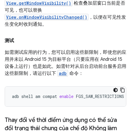
View.getWindowVisibility()
检查叠加层窗口当前是否
可见，也可以替换
View.onWindowVisibilityChanged()
，以便在可见性发
生变化时收到通知。
测试
如需测试应用的行为，您可以启用这些新限制，即使您的应
用并未以 Android 15 为目标平台（只要应用在 Android 15
设备上运行）也是如此。如需针对从后台启动前台服务启用
这些新限制，请运行以下
adb
命令：
adb
shell
am
compat
enable
FGS_SAW_RESTRICTIONS
yo
Thay đổi về thời điểm ứng dụng có thể sửa
đổi trạng thái chung của chế độ Không làm