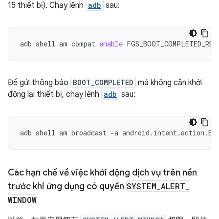
15 thiết bị). Chạy lệnh
adb
sau:
adb
shell
am
compat
enable
FGS_BOOT_COMPLETED_RES
Để gửi thông báo
BOOT_COMPLETED
mà không cần khởi
động lại thiết bị, chạy lệnh
adb
sau:
adb
shell
am
broadcast
-a
android.intent.action.BO
Các hạn chế về việc khởi động dịch vụ trên nền
trước khi ứng dụng có quyền
SYSTEM
_
ALERT
_
WINDOW