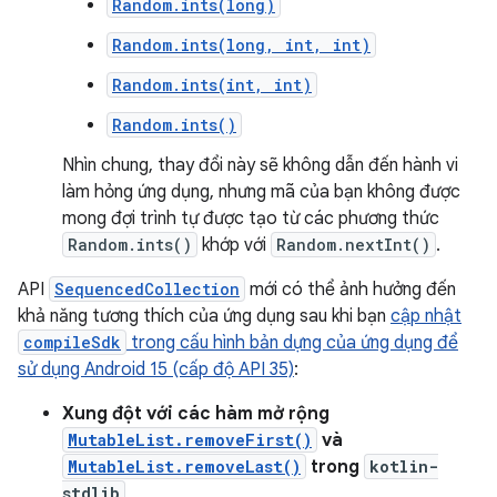
Random.ints(long)
Random.ints(long, int, int)
Random.ints(int, int)
Random.ints()
Nhìn chung, thay đổi này sẽ không dẫn đến hành vi
làm hỏng ứng dụng, nhưng mã của bạn không được
mong đợi trình tự được tạo từ các phương thức
Random.ints()
khớp với
Random.nextInt()
.
API
SequencedCollection
mới có thể ảnh hưởng đến
khả năng tương thích của ứng dụng sau khi bạn
cập nhật
compileSdk
trong cấu hình bản dựng của ứng dụng để
sử dụng Android 15 (cấp độ API 35)
:
Xung đột với các hàm mở rộng
MutableList.removeFirst()
và
MutableList.removeLast()
trong
kotlin-
stdlib