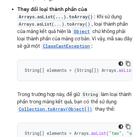
Thay đổi loại thành phần của
Arrays.asList(...).toArray()
: Khi sử dụng
Arrays.asList(...).toArray()
, loại thành phần
của mảng kết quả hiện là
Object
chứ không phải
loại thành phần của mảng cơ bản. Vì vậy, mã sau đây
sẽ gửi một
ClassCastException
:
String
[]
elements
=
(
String
[]
)
Arrays
.
asList
(
Trong trường hợp này, để giữ
String
làm loại thành
phần trong mảng kết quả, bạn có thể sử dụng
Collection.toArray(Object[])
thay thế:
String
[]
elements
=
Arrays
.
asList
(
"two"
,
"one