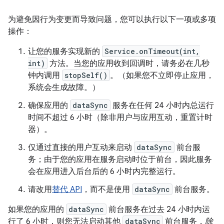
为避免因行为变更而导致问题，您可以执行以下一项或多项
操作：
让您的服务实现新的
Service.onTimeout(int,
int)
方法。当您的应用收到回调时，请务必在几秒
钟内调用
stopSelf()
。（如果您不立即停止应用，
系统会生成故障。）
确保应用的
dataSync
服务在任何 24 小时内总运行
时间不超过 6 小时（除非用户与应用互动，重置计时
器）。
仅通过直接的用户互动来启动
dataSync
前台服
务；由于您的应用在服务启动时位于前台，因此服务
会在应用进入后台后的 6 小时内完整运行。
请改用
替代 API
，而不是使用
dataSync
前台服务。
如果您的应用的
dataSync
前台服务在过去 24 小时内运
行了 6 小时，则您无法启动其他
dataSync
前台服务，
除