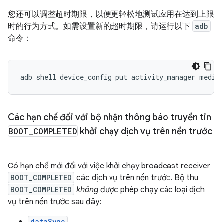
您还可以调整超时期限，以便更轻松地测试应用在达到上限
时的行为方式。如需设置新的超时期限，请运行以下
adb
命令：
adb
shell
device_config
put
activity_manager
media
Các hạn chế đối với bộ nhận thông báo truyền tin
BOOT
_
COMPLETED
khởi chạy dịch vụ trên nền trước
Có hạn chế mới đối với việc khởi chạy broadcast receiver
BOOT_COMPLETED
các dịch vụ trên nền trước. Bộ thu
BOOT_COMPLETED
không
được phép chạy các loại dịch
vụ trên nền trước sau đây:
dataSync