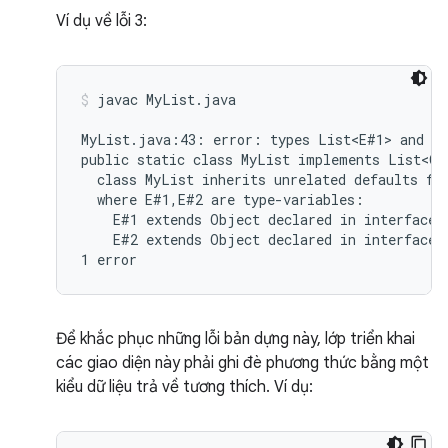
Ví dụ về lỗi 3:
javac MyList.java
MyList.java:43: error: types List<E#1> and My
public static class MyList implements List<Ob
  class MyList inherits unrelated defaults for
  where E#1,E#2 are type-variables:

    E#1 extends Object declared in interface L
    E#2 extends Object declared in interface M
Để khắc phục những lỗi bản dựng này, lớp triển khai
các giao diện này phải ghi đè phương thức bằng một
kiểu dữ liệu trả về tương thích. Ví dụ: