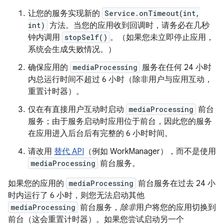
让您的服务实现新的
Service.onTimeout(int,
int)
方法。当您的应用收到回调时，请务必在几秒
钟内调用
stopSelf()
。（如果您未立即停止应用，
系统会生成失败情况。）
确保应用的
mediaProcessing
服务在任何 24 小时
内总运行时间不超过 6 小时（除非用户与应用互动，
重置计时器）。
仅在有直接用户互动时启动
mediaProcessing
前台
服务；由于服务启动时应用位于前台，因此您的服务
在应用进入后台后有完整的 6 小时时间。
请改用
替代 API
（例如 WorkManager），而不是使用
mediaProcessing
前台服务。
如果您的应用的
mediaProcessing
前台服务在过去 24 小
时内运行了 6 小时，则您无法启动其他
mediaProcessing
前台服务，
除非
用户将您的应用切换到
前台（这会重置计时器）。如果您尝试启动另一个