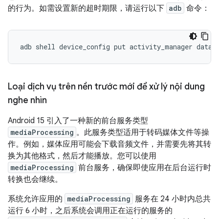
的行为。如需设置新的超时期限，请运行以下
adb
命令：
adb
shell
device_config
put
activity_manager
data_
Loại dịch vụ trên nền trước mới để xử lý nội dung
nghe nhìn
Android 15 引入了一种新的前台服务类型
mediaProcessing
。此服务类型适用于转码媒体文件等操
作。例如，媒体应用可能会下载音频文件，并需要先将其转
换为其他格式，然后才能播放。您可以使用
mediaProcessing
前台服务，确保即使应用在后台运行时
转换也会继续。
系统允许应用的
mediaProcessing
服务在 24 小时内总共
运行 6 小时，之后系统会调用正在运行的服务的