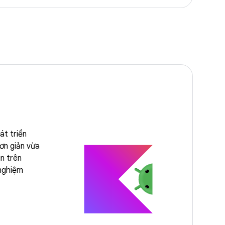
át triển
đơn giản vừa
in trên
 nghiệm