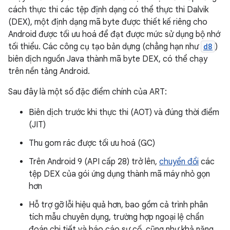
cách thực thi các tệp định dạng có thể thực thi Dalvik
(DEX), một định dạng mã byte được thiết kế riêng cho
Android được tối ưu hoá để đạt được mức sử dụng bộ nhớ
tối thiểu. Các công cụ tạo bản dựng (chẳng hạn như
d8
)
biên dịch nguồn Java thành mã byte DEX, có thể chạy
trên nền tảng Android.
Sau đây là một số đặc điểm chính của ART:
Biên dịch trước khi thực thi (AOT) và đúng thời điểm
(JIT)
Thu gom rác được tối ưu hoá (GC)
Trên Android 9 (API cấp 28) trở lên,
chuyển đổi
các
tệp DEX của gói ứng dụng thành mã máy nhỏ gọn
hơn
Hỗ trợ gỡ lỗi hiệu quả hơn, bao gồm cả trình phân
tích mẫu chuyên dụng, trường hợp ngoại lệ chẩn
đoán chi tiết và báo cáo sự cố, cũng như khả năng