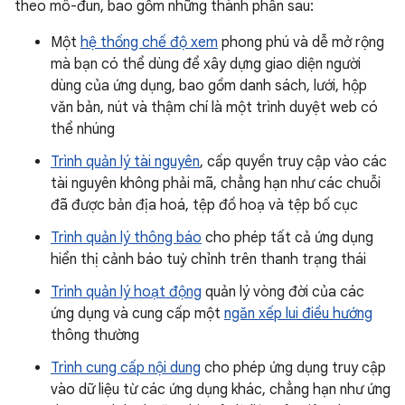
theo mô-đun, bao gồm những thành phần sau:
Một
hệ thống chế độ xem
phong phú và dễ mở rộng
mà bạn có thể dùng để xây dựng giao diện người
dùng của ứng dụng, bao gồm danh sách, lưới, hộp
văn bản, nút và thậm chí là một trình duyệt web có
thể nhúng
Trình quản lý tài nguyên
, cấp quyền truy cập vào các
tài nguyên không phải mã, chẳng hạn như các chuỗi
đã được bản địa hoá, tệp đồ hoạ và tệp bố cục
Trình quản lý thông báo
cho phép tất cả ứng dụng
hiển thị cảnh báo tuỳ chỉnh trên thanh trạng thái
Trình quản lý hoạt động
quản lý vòng đời của các
ứng dụng và cung cấp một
ngăn xếp lui điều hướng
thông thường
Trình cung cấp nội dung
cho phép ứng dụng truy cập
vào dữ liệu từ các ứng dụng khác, chẳng hạn như ứng