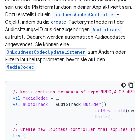
sein und die Plattformfunktion in deiner App aktiviert sein.
Dazu erstellst du ein
LoudnessCodecController
-
Objekt, indem du die
create
-Factorymethode mit der
Audiositzungs-ID aus der zugehörigen
AudioTrack
aufrufst. Dadurch werden automatisch Audioupdates
angewendet. Sie können eine
OnLoudnessCodecUpdateListener
zum Ändern oder
Filtern lautheitsparameter, bevor sie auf den
MediaCodec
// Media contains metadata of type MPEG_4 OR MPEG_
val
mediaCodec
=
…
val
audioTrack
=
AudioTrack
.
Builder
()
.
setSessionId
(
sess
.
build
()
...
// Create new loudness controller that applies the
try
{