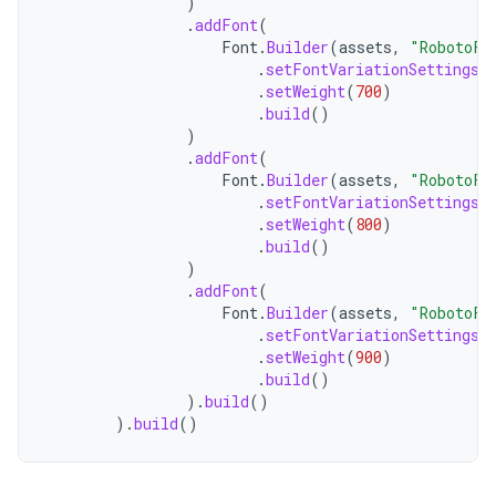
)
.
addFont
(
Font
.
Builder
(
assets
,
"RobotoFl
.
setFontVariationSettings
(
.
setWeight
(
700
)
.
build
()
)
.
addFont
(
Font
.
Builder
(
assets
,
"RobotoFl
.
setFontVariationSettings
(
.
setWeight
(
800
)
.
build
()
)
.
addFont
(
Font
.
Builder
(
assets
,
"RobotoFl
.
setFontVariationSettings
(
.
setWeight
(
900
)
.
build
()
).
build
()
).
build
()