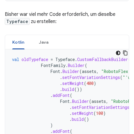
Bisher war viel mehr Code erforderlich, um dieselbe
Typeface
zu erstellen:
Kotlin
Java
val
oldTypeface
=
Typeface
.
CustomFallbackBuilder
(
FontFamily
.
Builder
(
Font
.
Builder
(
assets
,
"RobotoFlex.t
.
setFontVariationSettings
(
"'wg
.
setWeight
(
400
)
.
build
())
.
addFont
(
Font
.
Builder
(
assets
,
"RobotoFl
.
setFontVariationSettings
(
.
setWeight
(
100
)
.
build
()
)
.
addFont
(