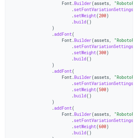
Font
.
Builder
(
assets
,
"RobotoFl
.
setFontVariationSettings
(
.
setWeight
(
200
)
.
build
()
)
.
addFont
(
Font
.
Builder
(
assets
,
"RobotoFl
.
setFontVariationSettings
(
.
setWeight
(
300
)
.
build
()
)
.
addFont
(
Font
.
Builder
(
assets
,
"RobotoFl
.
setFontVariationSettings
(
.
setWeight
(
500
)
.
build
()
)
.
addFont
(
Font
.
Builder
(
assets
,
"RobotoFl
.
setFontVariationSettings
(
.
setWeight
(
600
)
.
build
()