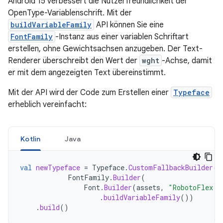
Android 15 verbessert die Nutzerfreundlichkeit der
OpenType-Variablenschrift. Mit der
buildVariableFamily
API können Sie eine
FontFamily
-Instanz aus einer variablen Schriftart
erstellen, ohne Gewichtsachsen anzugeben. Der Text-
Renderer überschreibt den Wert der
wght
-Achse, damit
er mit dem angezeigten Text übereinstimmt.
Mit der API wird der Code zum Erstellen einer
Typeface
erheblich vereinfacht:
Kotlin
Java
val
newTypeface
=
Typeface
.
CustomFallbackBuilder
(
FontFamily
.
Builder
(
Font
.
Builder
(
assets
,
"RobotoFlex.t
.
buildVariableFamily
())
.
build
()