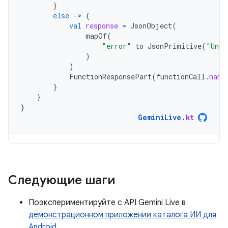
}
else
-
>
{
val
response
=
JsonObject
(
mapOf
(
"error"
to
JsonPrimitive
(
"Unkn
)
)
FunctionResponsePart
(
functionCall
.
name
}
}
}
GeminiLive
.
kt
Следующие шаги
Поэкспериментируйте с API Gemini Live в
демонстрационном приложении каталога ИИ для
Android
.