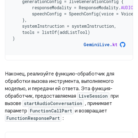
generationConfig
=
liveGenerationConfig
{
responseModality
=
ResponseModality
.
AUDIO
speechConfig
=
SpeechConfig
(
voice
=
Voice
(
},
systemInstruction
=
systemInstruction
,
tools
=
listOf
(
addListTool
)
)
GeminiLive
.
kt
Наконец, реализуйте функцию-обработчик для
обработки вызова инструмента, выполняемого
моделью, и передачи ей ответа. Эта функция-
обработчик, предоставляемая
LiveSession
при
вызове
startAudioConversation
, принимает
параметр
FunctionCallPart
и возвращает
FunctionResponsePart
: