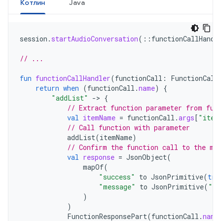
Котлин
Java
session
.
startAudioConversation
(
::
functionCallHandl
// ...
fun
functionCallHandler
(
functionCall
:
FunctionCall
return
when
(
functionCall
.
name
)
{
"addList"
-
>
{
// Extract function parameter from fun
val
itemName
=
functionCall
.
args
[
"item
// Call function with parameter
addList
(
itemName
)
// Confirm the function call to the mo
val
response
=
JsonObject
(
mapOf
(
"success"
to
JsonPrimitive
(
tru
"message"
to
JsonPrimitive
(
"It
)
)
FunctionResponsePart
(
functionCall
.
name