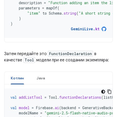
description
=
"Function adding an item the lis
parameters
=
mapOf
(
"item"
to
Schema
.
string
(
"A short string de
)
)
GeminiLive
.
kt
Затем передайте это
FunctionDeclaration
в
качестве
Tool
модели при ее создании экземпляра:
Котлин
Java
val
addListTool
=
Tool
.
functionDeclarations
(
listOf
val
model
=
Firebase
.
ai
(
backend
=
GenerativeBacken
modelName
=
"gemini-2.5-flash-native-audio-pre