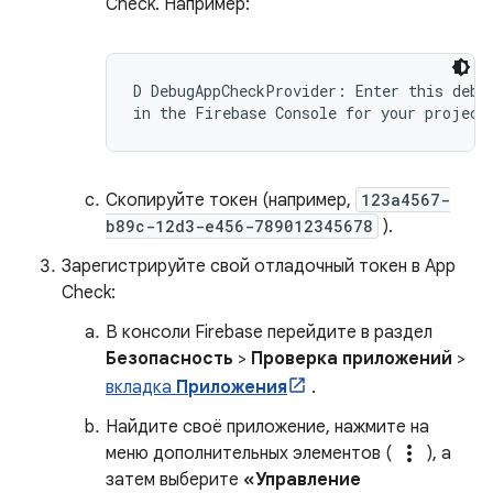
Check. Например:
D DebugAppCheckProvider: Enter this debug
Скопируйте токен (например,
123a4567-
b89c-12d3-e456-789012345678
).
Зарегистрируйте свой отладочный токен в App
Check:
В консоли Firebase перейдите в раздел
Безопасность
>
Проверка приложений
>
вкладка
Приложения
.
Найдите своё приложение, нажмите на
more_vert
меню дополнительных элементов (
), а
затем выберите
«Управление