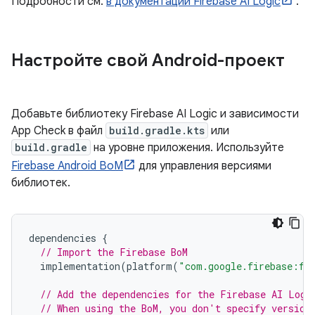
Подробности см.
в документации Firebase AI Logic
.
Настройте свой Android-проект
Добавьте библиотеку Firebase AI Logic и зависимости
App Check в файл
build.gradle.kts
или
build.gradle
на уровне приложения. Используйте
Firebase Android BoM
для управления версиями
библиотек.
dependencies
{
// Import the Firebase BoM
implementation
(
platform
(
"com.google.firebase:fi
// Add the dependencies for the Firebase AI Logi
// When using the BoM, you don't specify version