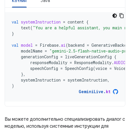
Котлин
Java
val
systemInstruction
=
content
{
text
(
"You are a helpful assistant, you main ro
}
val
model
=
Firebase
.
ai
(
backend
=
GenerativeBacken
modelName
=
"gemini-2.5-flash-native-audio-pre
generationConfig
=
liveGenerationConfig
{
responseModality
=
ResponseModality
.
AUDIO
speechConfig
=
SpeechConfig
(
voice
=
Voice
(
},
systemInstruction
=
systemInstruction
,
)
GeminiLive
.
kt
Вы можете дополнительно специализировать диалог с
моделью, используя системные инструкции для