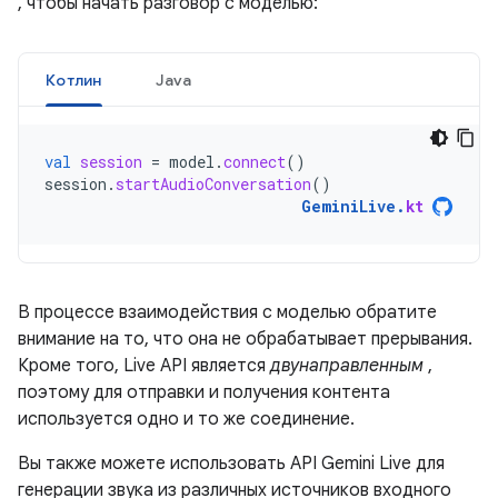
, чтобы начать разговор с моделью:
Котлин
Java
val
session
=
model
.
connect
()
session
.
startAudioConversation
()
GeminiLive
.
kt
В процессе взаимодействия с моделью обратите
внимание на то, что она не обрабатывает прерывания.
Кроме того, Live API является
двунаправленным
,
поэтому для отправки и получения контента
используется одно и то же соединение.
Вы также можете использовать API Gemini Live для
генерации звука из различных источников входного