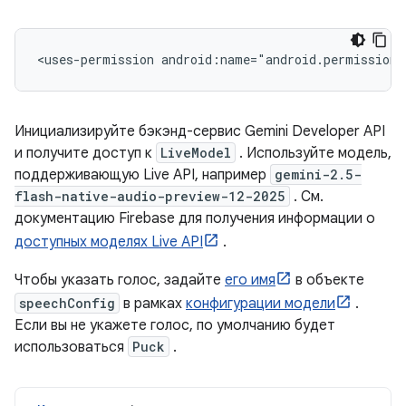
<uses-permission
android:name="android.permission.
Инициализируйте бэкэнд-сервис Gemini Developer API
и получите доступ к
LiveModel
. Используйте модель,
поддерживающую Live API, например
gemini-2.5-
flash-native-audio-preview-12-2025
. См.
документацию Firebase для получения информации о
доступных моделях Live API
.
Чтобы указать голос, задайте
его имя
в объекте
speechConfig
в рамках
конфигурации модели
.
Если вы не укажете голос, по умолчанию будет
использоваться
Puck
.