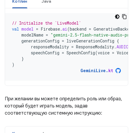
Котлин
Java
// Initialize the `LiveModel`
val
model
=
Firebase
.
ai
(
backend
=
GenerativeBacken
modelName
=
"gemini-2.5-flash-native-audio-pre
generationConfig
=
liveGenerationConfig
{
responseModality
=
ResponseModality
.
AUDIO
speechConfig
=
SpeechConfig
(
voice
=
Voice
(
}
)
GeminiLive
.
kt
При желании вы можете определить роль или образ,
который будет играть модель, задав
соответствующую системную инструкцию: