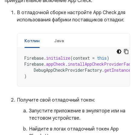
принудительное включение App Check.
В отладочной сборке настройте App Check для
использования фабрики поставщиков отладки:
Котлин
Java
Firebase
.
initialize
(
context
=
this
)
Firebase
.
appCheck
.
installAppCheckProviderFact
DebugAppCheckProviderFactory
.
getInstance
(
)
Получите свой отладочный токен:
Запустите приложение в эмуляторе или на
тестовом устройстве.
Найдите в логах отладочный токен App