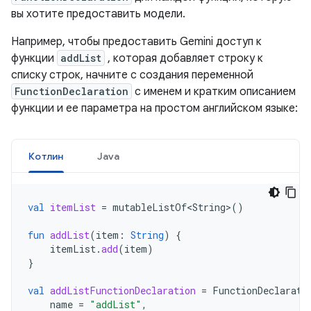
вы хотите предоставить модели.
Например, чтобы предоставить Gemini доступ к
функции
addList
, которая добавляет строку к
списку строк, начните с создания переменной
FunctionDeclaration
с именем и кратким описанием
функции и ее параметра на простом английском языке:
Котлин
Java
val
itemList
=
mutableListOf<String>
()
fun
addList
(
item
:
String
)
{
itemList
.
add
(
item
)
}
val
addListFunctionDeclaration
=
FunctionDeclarati
name
=
"addList"
,