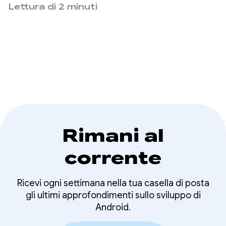
funzionalità innovative.
Lettura di 2 minuti
per le nuove
funzionalità con
Jetpack Compose
Rimani al
corrente
Ricevi ogni settimana nella tua casella di posta
gli ultimi approfondimenti sullo sviluppo di
Android.