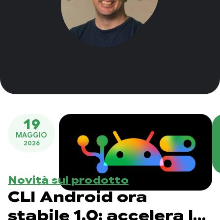
19
MAGGIO
2026
Novità sul prodotto
CLI Android ora
stabile 1.0: accelera lo