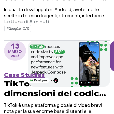
sviluppo per Android
In qualità di sviluppatori Android, avete molte
utilizzando qualsiasi
scelte in termini di agenti, strumenti, interfacce a
riga di comando (CLI) e LLM da utilizzare per lo
Lettura di 5 minuti
agente
sviluppo di app.
#Google I/O
13
MARZO
2026
Case Studies
TikTok riduce le
dimensioni del codice
del 58% e migliora le
TikTok è una piattaforma globale di video brevi
prestazioni dell'app
nota per la sua enorme base di utenti e le