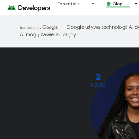
Essentials
Blog
Google używa technologii AI d
AI mogą zawierać błędy.
2
POSTS