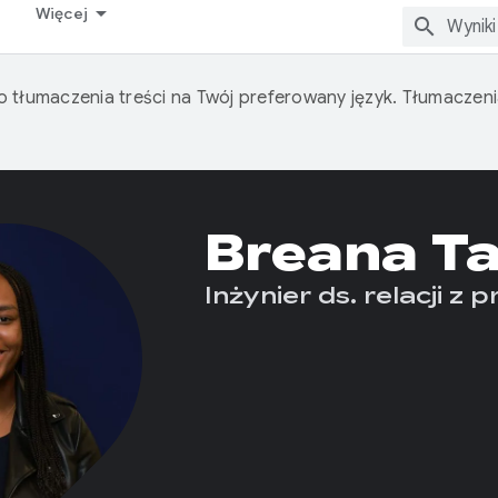
Więcej
o tłumaczenia treści na Twój preferowany język. Tłumacze
Breana T
Inżynier ds. relacji z