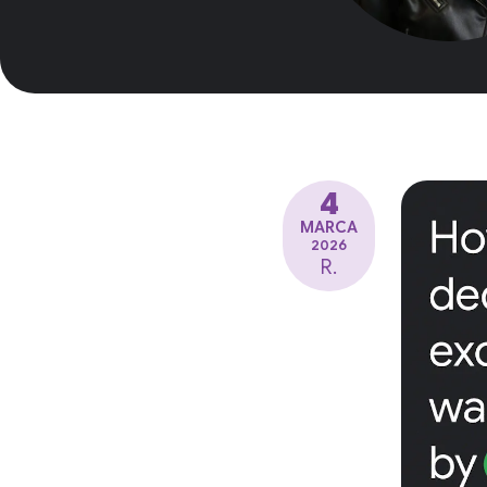
4
MARCA
2026
R.