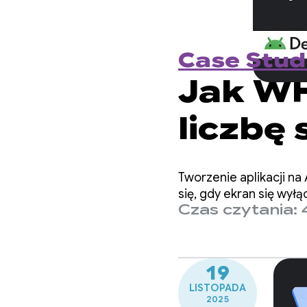
Case Stud
Jak WH
liczbę
częśc
Tworzenie aplikacji n
uśpien
się, gdy ekran się wyłą
Czas czytania: 
19
LISTOPADA
2025