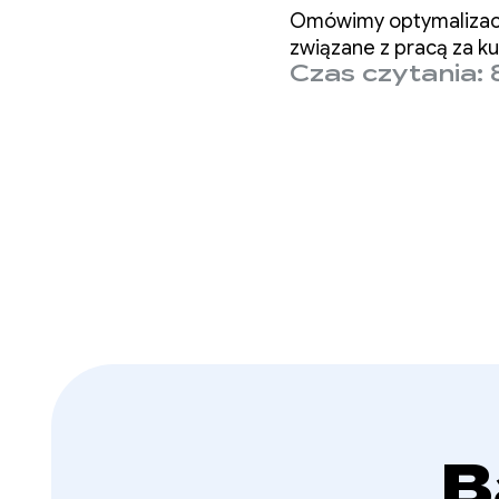
wydajn
Omówimy optymalizację
związane z pracą za ku
Czas czytania: 
B