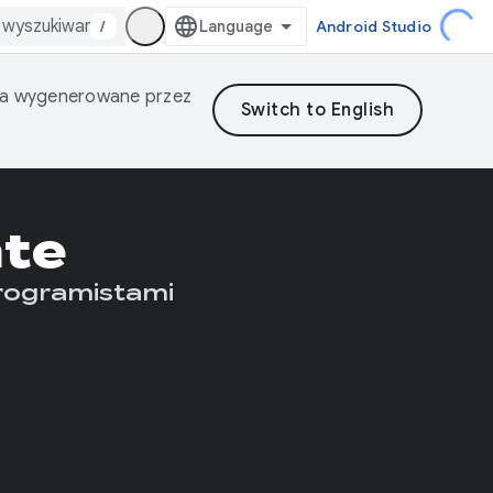
/
Android Studio
nia wygenerowane przez
ate
 programistami