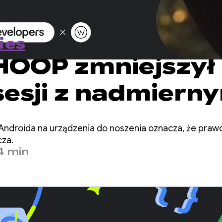
ies
OOP zmniejszył
 sesji z nadmiern
iowym blokowan
a Androida na urządzenia do noszenia oznacza, że pra
ia o ponad 90%
cza.
4 min