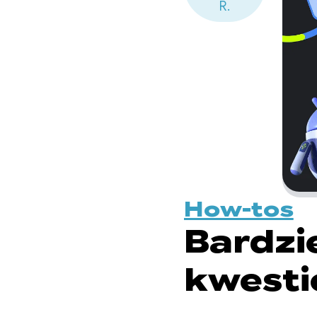
R.
How-tos
Bardzi
kwesti