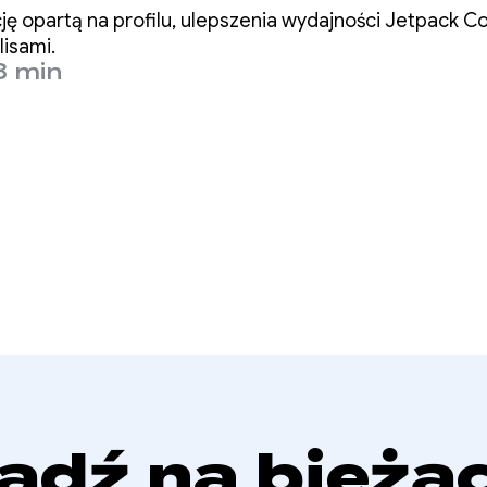
ości
 opartą na profilu, ulepszenia wydajności Jetpack 
lisami.
8 min
ądź na bieżą