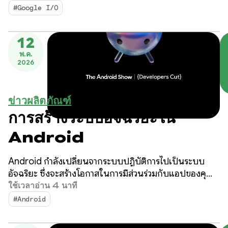
มาตรฐาน UI และสื่อประสิทธิภาพสูง รวมถึงการพัฒนาแบบ
#Google I/O
ปรับเปลี่ยนได้สำหรับระบบนิเวศที่ขยายตัว
12
พ.ค.
2026
ข่าวผลิตภัณฑ์
การสร้างระบบอัจฉริยะใน
Android
Android กำลังเปลี่ยนจากระบบปฏิบัติการไปเป็นระบบ
อัจฉริยะ ซึ่งจะสร้างโอกาสในการมีส่วนร่วมกับแอปของคุณ
มากขึ้น โดยมีการประกาศในวันนี้ระหว่างงาน The Android
ใช้เวลาอ่าน 4 นาที
Show
#Android