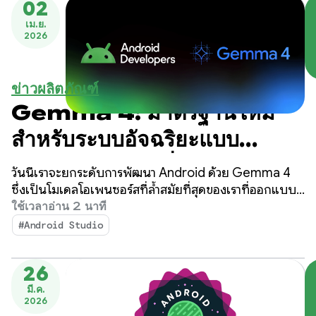
02
เม.ย.
2026
ข่าวผลิตภัณฑ์
Gemma 4: มาตรฐานใหม่
สำหรับระบบอัจฉริยะแบบ
Agentic ในเครื่องบน
วันนี้เราจะยกระดับการพัฒนา Android ด้วย Gemma 4
Android
ซึ่งเป็นโมเดลโอเพนซอร์สที่ล้ำสมัยที่สุดของเราที่ออกแบบ
มาพร้อมความสามารถในการให้เหตุผลที่ซับซ้อนและการ
ใช้เวลาอ่าน 2 นาที
เรียกใช้เครื่องมือโดยอัตโนมัติ
#Android Studio
26
มี.ค.
2026