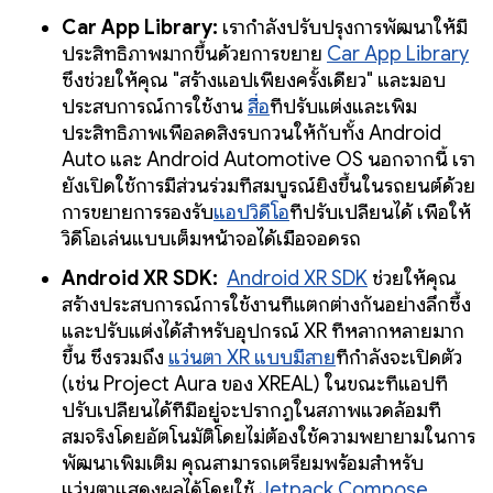
Car App Library:
เรากำลังปรับปรุงการพัฒนาให้มี
ประสิทธิภาพมากขึ้นด้วยการขยาย
Car App Library
ซึ่งช่วยให้คุณ "สร้างแอปเพียงครั้งเดียว" และมอบ
ประสบการณ์การใช้งาน
สื่อ
ที่ปรับแต่งและเพิ่ม
ประสิทธิภาพเพื่อลดสิ่งรบกวนให้กับทั้ง Android
Auto และ Android Automotive OS นอกจากนี้ เรา
ยังเปิดใช้การมีส่วนร่วมที่สมบูรณ์ยิ่งขึ้นในรถยนต์ด้วย
การขยายการรองรับ
แอปวิดีโอ
ที่ปรับเปลี่ยนได้ เพื่อให้
วิดีโอเล่นแบบเต็มหน้าจอได้เมื่อจอดรถ
Android XR SDK:
Android XR SDK
ช่วยให้คุณ
สร้างประสบการณ์การใช้งานที่แตกต่างกันอย่างลึกซึ้ง
และปรับแต่งได้สำหรับอุปกรณ์ XR ที่หลากหลายมาก
ขึ้น ซึ่งรวมถึง
แว่นตา XR แบบมีสาย
ที่กำลังจะเปิดตัว
(เช่น Project Aura ของ XREAL) ในขณะที่แอปที่
ปรับเปลี่ยนได้ที่มีอยู่จะปรากฏในสภาพแวดล้อมที่
สมจริงโดยอัตโนมัติโดยไม่ต้องใช้ความพยายามในการ
พัฒนาเพิ่มเติม คุณสามารถเตรียมพร้อมสำหรับ
แว่นตาแสดงผลได้โดยใช้
Jetpack Compose