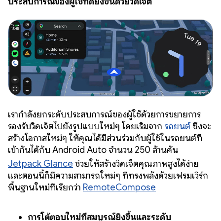
ประสบการณ์ของผู้ใช้ที่ดียิ่งขึ้นด้วยวิดเจ็ต
เรากำลังยกระดับประสบการณ์ของผู้ใช้ด้วยการขยายการ
รองรับวิดเจ็ตไปยังรูปแบบใหม่ๆ โดยเริ่มจาก
รถยนต์
ซึ่งจะ
สร้างโอกาสใหม่ๆ ให้คุณได้มีส่วนร่วมกับผู้ใช้ในรถยนต์ที่
เข้ากันได้กับ Android Auto จำนวน 250 ล้านคัน
Jetpack Glance
ช่วยให้สร้างวิดเจ็ตคุณภาพสูงได้ง่าย
และตอนนี้ก็มีความสามารถใหม่ๆ ที่ทรงพลังด้วยเฟรมเวิร์ก
พื้นฐานใหม่ที่เรียกว่า
RemoteCompose
การโต้ตอบใหม่ที่สมบูรณ์ยิ่งขึ้นและระดับ