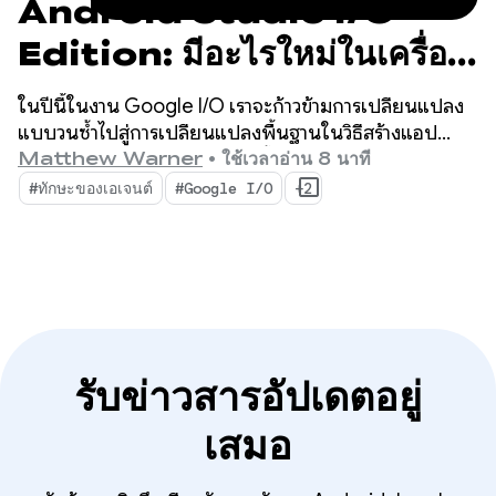
Android Studio I/O
Edition: มีอะไรใหม่ในเครื่อง
มือสำหรับนักพัฒนาแอป
ในปีนี้ในงาน Google I/O เราจะก้าวข้ามการเปลี่ยนแปลง
Android
แบบวนซ้ำไปสู่การเปลี่ยนแปลงพื้นฐานในวิธีสร้างแอป
เครื่องมือใหม่ล่าสุดของเราสร้างขึ้นสำหรับยุคของเอเจนต์
Matthew Warner
•
ใช้เวลาอ่าน 8 นาที
โดยมีฟีเจอร์ที่ช่วยเพิ่มประสิทธิภาพการทำงานให้กับคุณใน
#ทักษะของเอเจนต์
#Google I/O
+2
ฐานะนักพัฒนาแอป Android และเพิ่มประสิทธิภาพให้กับ
เอเจนต์ AI ที่คุณติดตั้งใช้งานในฐานของโค้ด
รับข่าวสารอัปเดตอยู่
เสมอ