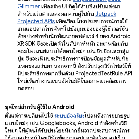
Glimmer
เพื่อสร้าง UI ที่ดูได้ง่ายซึ่งปรับแต่งมา
สำหรับแว่นตาแสดงผล ควบคู่ไปกับ
Jetpack
Projected APIs
เพื่อเชื่อมโยงประสบการณ์การใช้
งานแอปจากโทรศัพท์ไปยังมุมมองของผู้ใช้ เวอร์ชัน
ตัวอย่างสำหรับนักพัฒนาซอฟต์แวร์ 4 ของ Android
XR SDK ซึ่งจะเปิดตัวในสัปดาห์หน้า จะมาพร้อมกับ
คอมโพเนนต์แบบโต้ตอบใหม่ๆ เช่น ชิปชื่อและกลุ่ม
ปุ่ม ซึ่งจะเพิ่มประสิทธิภาพการป้อนข้อมูลสำหรับทัช
แพดของแว่นตา นอกจากนี้ ยังปรับปรุงเวิร์กโฟลว์ให้
มีประสิทธิภาพมากขึ้นด้วย ProjectedTestRule API
ใหม่เพื่อทำงานแบบอัตโนมัติในสภาพแวดล้อมการ
ทดสอบ
ยุคใหม่สำหรับผู้ใช้ใน Android
ตั้งแต่การเปลี่ยนไปใช้
ระบบอัจฉริยะ
ไปจนถึงการขยายรูป
แบบใหม่ๆ เช่น Googlebooks, Android กำลังสร้างวิธี
ใหม่ๆ ให้ผู้คนได้รับประโยชน์มากขึ้นจากประสบการณ์การ
ใช้งานอุปกรณ์ โดยมีนักพัฒนาแอปและผู้สร้างแอปเป็น