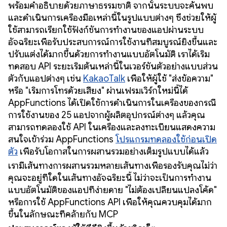
พร้อมคำอธิบายด้วยภาษาธรรมชาติ จากนั้นระบบจะค้นพบ
และดำเนินการเครื่องมือเหล่านี้ในรูปแบบต่างๆ ซึ่งช่วยให้ผู้
ใช้สามารถเรียกใช้ฟังก์ชันการทำงานของแอปผ่านระบบ
อัจฉริยะเพื่อรับประสบการณ์การใช้งานที่สมบูรณ์ยิ่งขึ้นและ
ปรับแต่งได้มากขึ้นด้วยการทำงานแบบอัตโนมัติ เราได้เริ่ม
ทดสอบ API ระยะเริ่มต้นเหล่านี้ในเวอร์ชันตัวอย่างแบบส่วน
ตัวกับแอปต่างๆ เช่น
KakaoTalk
เพื่อให้ผู้ใช้ "ส่งข้อความ"
หรือ "เริ่มการโทรด้วยเสียง" ผ่านเฟรมเวิร์กใหม่นี้ได้
AppFunctions ได้เปิดใช้การดำเนินการในเครื่องของกรณี
การใช้งานของ 25 แอปจากผู้ผลิตอุปกรณ์ต่างๆ แล้วคุณ
สามารถทดลองใช้ API ในเครื่องและลงทะเบียนแสดงความ
สนใจเข้าร่วม AppFunctions
โปรแกรมทดลองใช้ก่อนเปิด
ตัว
เพื่อรับโอกาสในการผสานรวมอย่างเต็มรูปแบบได้แล้ว
เรามีเส้นทางการผสานรวมหลายเส้นทางเพื่อรองรับคุณไม่ว่า
คุณจะอยู่ที่ใดในเส้นทางอัจฉริยะนี้ ไม่ว่าจะเป็นการทำงาน
แบบอัตโนมัติของแอปที่ง่ายดาย "ไม่ต้องเปลี่ยนแปลงโค้ด"
หรือการใช้ AppFunctions API เพื่อให้คุณควบคุมได้มาก
ขึ้นในลักษณะที่คล้ายกับ MCP