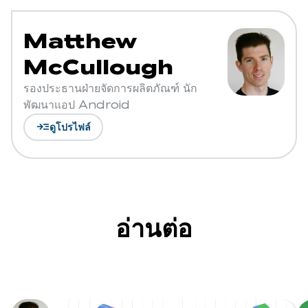
Matthew
McCullough
รองประธานฝ่ายจัดการผลิตภัณฑ์ นัก
พัฒนาแอป Android
read_more
ดูโปรไฟล์
อ่านต่อ