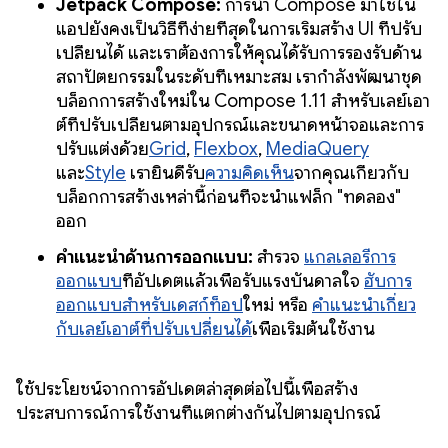
Jetpack Compose:
การนำ Compose มาใช้ใน
แอปยังคงเป็นวิธีที่ง่ายที่สุดในการเริ่มสร้าง UI ที่ปรับ
เปลี่ยนได้ และเราต้องการให้คุณได้รับการรองรับด้าน
สถาปัตยกรรมในระดับที่เหมาะสม เรากำลังพัฒนาชุด
บล็อกการสร้างใหม่ใน Compose 1.11 สำหรับเลย์เอา
ต์ที่ปรับเปลี่ยนตามอุปกรณ์และขนาดหน้าจอและการ
ปรับแต่งด้วย
Grid
,
Flexbox
,
MediaQuery
และ
Style
เรายินดีรับ
ความคิดเห็น
จากคุณเกี่ยวกับ
บล็อกการสร้างเหล่านี้ก่อนที่จะนำแฟล็ก "ทดลอง"
ออก
คำแนะนำด้านการออกแบบ:
สำรวจ
แกลเลอรีการ
ออกแบบ
ที่อัปเดตแล้วเพื่อรับแรงบันดาลใจ
ฮับการ
ออกแบบสำหรับเดสก์ท็อป
ใหม่ หรือ
คำแนะนำเกี่ยว
กับเลย์เอาต์ที่ปรับเปลี่ยนได้
เพื่อเริ่มต้นใช้งาน
ใช้ประโยชน์จากการอัปเดตล่าสุดต่อไปนี้เพื่อสร้าง
ประสบการณ์การใช้งานที่แตกต่างกันไปตามอุปกรณ์