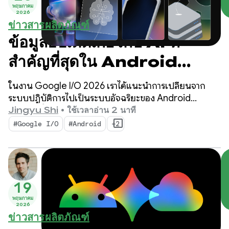
พฤษภาคม
2026
ข่าวสารผลิตภัณฑ์
ข้อมูลอัปเดตเกี่ยวกับ AI ที่
สำคัญที่สุดใน Android
สำหรับการสร้างประสบการณ์
ในงาน Google I/O 2026 เราได้แนะนำการเปลี่ยนจาก
การใช้งานอัจฉริยะจากงาน
ระบบปฏิบัติการไปเป็นระบบอัจฉริยะของ Android
นอกจากนี้ เรายังแสดงให้เห็นวิธีสร้างประสบการณ์การใช้
Jingyu Shi
•
ใช้เวลาอ่าน 2 นาที
Google I/O ‘26
งานอัจฉริยะแบบเนทีฟด้วยระบบและนำพลังของ AI ของ
#Google I/O
#Android
+2
Google มาไว้ในแอปของคุณ
19
พฤษภาคม
2026
ข่าวสารผลิตภัณฑ์