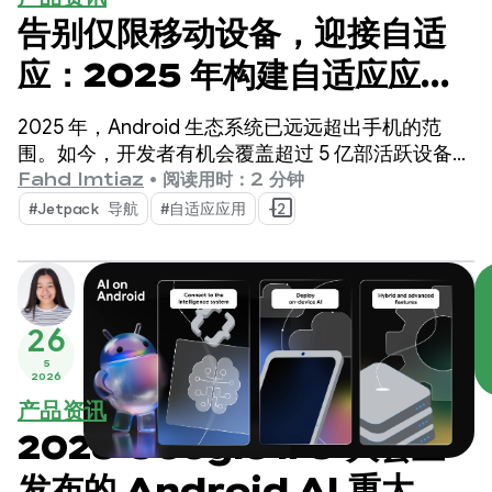
告别仅限移动设备，迎接自适
应：2025 年构建自适应应用
的三项重要更新
2025 年，Android 生态系统已远远超出手机的范
围。如今，开发者有机会覆盖超过 5 亿部活跃设备，
包括可折叠设备、平板电脑、XR 设备、
Fahd Imtiaz
•
阅读用时：2 分钟
Chromebook 和兼容车载设备。
#Jetpack 导航
#自适应应用
+2
26
5
2026
产品资讯
2026 Google I/O 大会上
发布的 Android AI 重大更