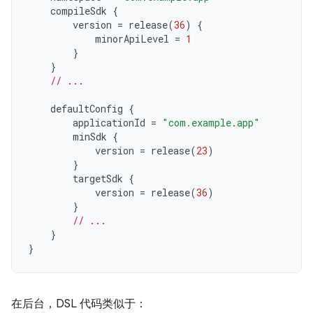
compileSdk
{
version
=
release
(
36
)
{
minorApiLevel
=
1
}
}
// ...
defaultConfig
{
applicationId
=
"com.example.app"
minSdk
{
version
=
release
(
23
)
}
targetSdk
{
version
=
release
(
36
)
}
// ...
}
}
在后台，DSL 代码类似于：