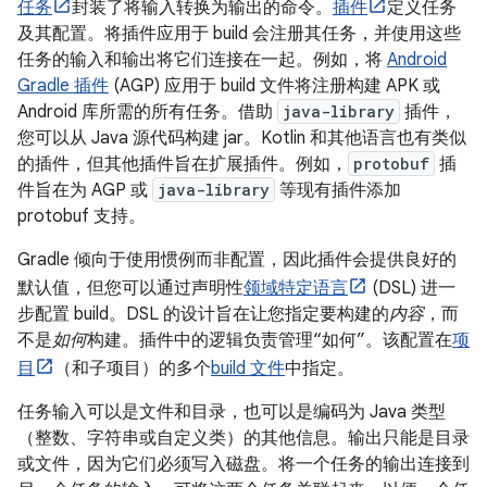
任务
封装了将输入转换为输出的命令。
插件
定义任务
及其配置。将插件应用于 build 会注册其任务，并使用这些
任务的输入和输出将它们连接在一起。例如，将
Android
Gradle 插件
(AGP) 应用于 build 文件将注册构建 APK 或
Android 库所需的所有任务。借助
java-library
插件，
您可以从 Java 源代码构建 jar。Kotlin 和其他语言也有类似
的插件，但其他插件旨在扩展插件。例如，
protobuf
插
件旨在为 AGP 或
java-library
等现有插件添加
protobuf 支持。
Gradle 倾向于使用惯例而非配置，因此插件会提供良好的
默认值，但您可以通过声明性
领域特定语言
(DSL) 进一
步配置 build。DSL 的设计旨在让您指定要构建的
内容
，而
不是
如何
构建。插件中的逻辑负责管理“如何”。该配置在
项
目
（和子项目）的多个
build 文件
中指定。
任务输入可以是文件和目录，也可以是编码为 Java 类型
（整数、字符串或自定义类）的其他信息。输出只能是目录
或文件，因为它们必须写入磁盘。将一个任务的输出连接到