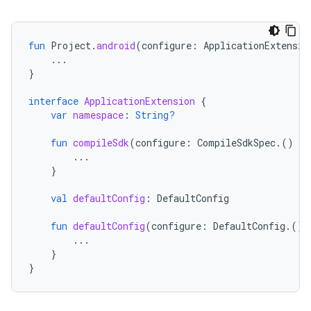
fun
Project
.
android
(
configure
:
ApplicationExtensio
...
}
interface
ApplicationExtension
{
var
namespace
:
String?
fun
compileSdk
(
configure
:
CompileSdkSpec
.()
-
>
...
}
val
defaultConfig
:
DefaultConfig
fun
defaultConfig
(
configure
:
DefaultConfig
.()
...
}
}