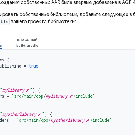
здания собственных AAR была впервые добавлена ​​в AGP 4
ировать собственные библиотеки, добавьте следующее в 
.kts
вашего проекта библиотеки:
классный
es
{
ublishing
=
true
"
mylibrary
"
)
{
rs
=
"src/main/cpp/
mylibrary
/include"
"
myotherlibrary
"
)
{
ders
=
"src/main/cpp/
myotherlibrary
/include"