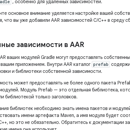
adle
, особенно для удаленных зависимостей.
нте основное внимание уделяется настройке вашей собств
, что вы уже добавили AAR зависимостей C/C++ в среду сб
ные зависимости в AAR
AR ваших модулей Gradle могут предоставлять собственны
 вашим приложением. Внутри AAR каталог
prefab
содержи
ловки и библиотеки собственной зависимости.
мость может предоставлять не более одного пакета Prefa
 модулей. Модуль Prefab — это отдельная библиотека, кот
ли библиотекой только заголовков.
ания библиотек необходимо знать имена пакетов и модуле
ствовать имени артефакта Maven, а имя модуля будет соо
C++, но это не обязательно. Обратитесь к документации з
кие имена она использует.