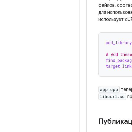
файлов, соотв
для использов
использует cU
add_library
# Add these
find_packag
target_link
app.cpp
тепе
libcurl.so
пр
Публикац