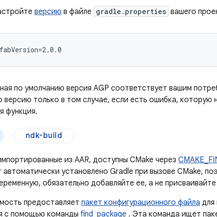
настройте
версию
в файле
gradle.properties
вашего прое
ная по умолчанию версия AGP соответствует вашим потре
 версию только в том случае, если есть ошибка, которую 
я функция.
ndk-build
импортированные из AAR, доступны CMake через
CMAKE_FI
т автоматически установлено Gradle при вызове CMake, по
еременную, обязательно добавляйте ее, а не присваивайте 
имость предоставляет
пакет конфигурационного файла
для 
я с помощью команды
find_package
. Эта команда ищет пак