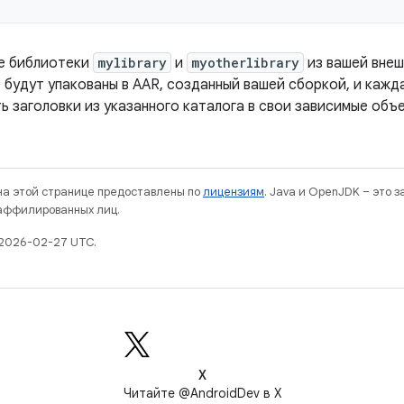
е библиотеки
mylibrary
и
myotherlibrary
из вашей внеш
e будут упакованы в AAR, созданный вашей сборкой, и кажд
ь заголовки из указанного каталога в свои зависимые объ
 на этой странице предоставлены по
лицензиям
. Java и OpenJDK – это 
 аффилированных лиц.
 2026-02-27 UTC.
X
Читайте @AndroidDev в X