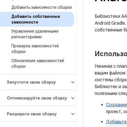
Добавить зависимости сборки
Библиотеки AA
Добавить собственные
зависимости
Android Gradl
собственные б
Управление удаленными
репозиториями
Проверка зависимостей
сборки
Использо
Обновление зависимостей
Начиная с плаг
сборки
вашим файлом
системы сборк
Запустите свою сборку
библиотек и з
полезными сле
Оптимизируйте свою сборку
Создание
проект, о
Расширьте свою сборку
Добавьте