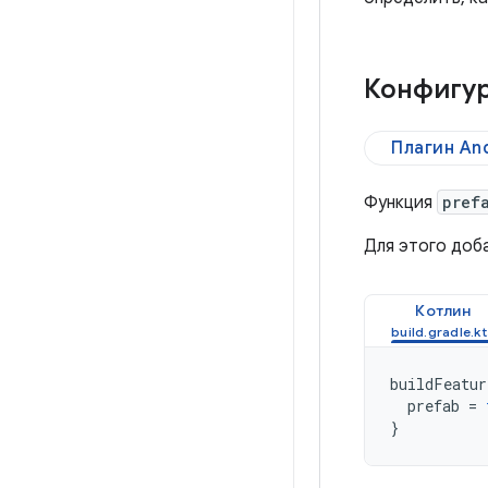
Конфигур
Плагин And
Функция
pref
Для этого доб
Котлин
buildFeatur
prefab
=
}