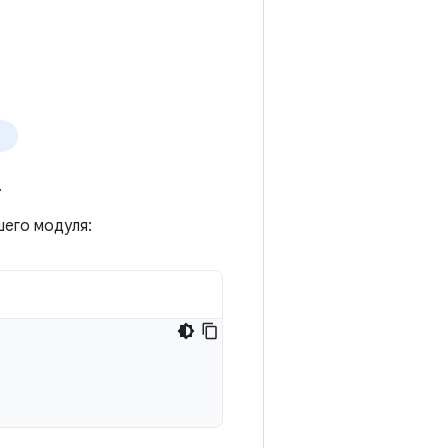
.
его модуля: