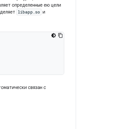
вляет определенные ею цели
еделяет
libapp.so
и
оматически связан с