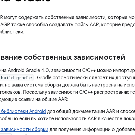
R могут содержать собственные зависимости, которые мо
e. AGP также способна создавать файлы AAR, которые пре
иблиотеки.
вание собственных зависимостей
ина Android Gradle 4.0, зависимости C/C++ можно импортир
build.gradle
. Gradle автоматически сделает их доступ
и, но ваша система сборки должна быть настроена на исп
аголовков. Поскольку зависимости C/C++ распространяются
дующие ссылки на общие AAR:
 библиотеки Android
для общей документации AAR и способ
собенно если вы хотите использовать AAR в качестве лок
 зависимости сборки
для получения информации о добавле