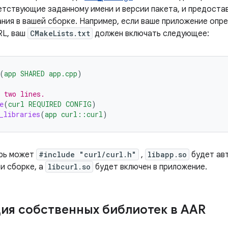
етствующие заданному имени и версии пакета, и предоста
ания в вашей сборке. Например, если ваше приложение опр
RL, ваш
CMakeLists.txt
должен включать следующее:
(
app
SHARED
app.cpp
)
 two lines.
e
(
curl
REQUIRED
CONFIG
)
_libraries
(
app
curl::curl
)
рь может
#include "curl/curl.h"
,
libapp.so
будет авт
и сборке, а
libcurl.so
будет включен в приложение.
ия собственных библиотек в AAR