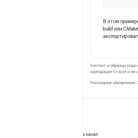
В этом пример
build или CMak
экспортироват
Контент и образцы кода
корпорации Oracle и ее
Последнее обновление:
WeChat
Подпишитесь на канал