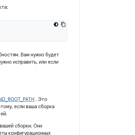
кта:
бностям. Вам нужно будет
нужно исправить, или если
ND_ROOT_PATH
. Это
этому, если ваша сборка
ей.
вашей сборки. Они
еты конфигурационных