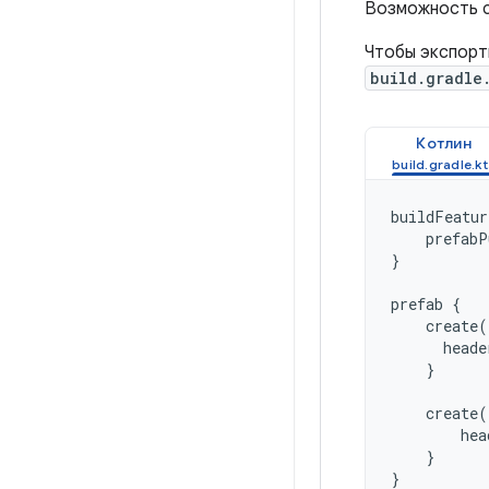
Возможность со
Чтобы экспорт
build.gradle
Котлин
buildFeatur
prefabP
}
prefab
{
create
(
heade
}
create
(
hea
}
}