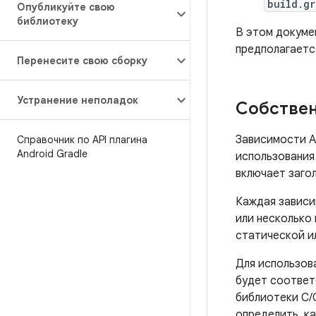
build.gr
Опубликуйте свою
библиотеку
В этом докуме
предполагается
Перенесите свою сборку
Устранение неполадок
Собствен
Зависимости A
Справочник по API плагина
Android Gradle
использования
включает заго
Каждая зависи
или несколько
статической и
Для использов
будет соответ
библиотеки C/
определить, ка