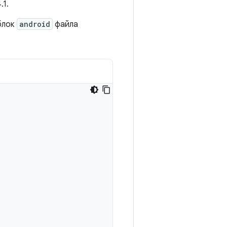
.1.
блок
android
файла