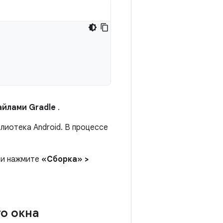
айлами Gradle
.
лиотека Android. В процессе
и нажмите
«Сборка»
>
о окна