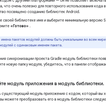
кодом с другими платформами — он не позволяет включать
, что очень полезно для повторного использования кода в
тво посвящено созданию библиотек Android.
е своей библиотеке имя и выберите минимальную версию S
жмите
«Готово»
.
:
имена пакетов модулей должны быть уникальными во всем мире
 модулей с одинаковым именем пакета.
ния синхронизации проекта Gradle модуль библиотеки поя
ите новую папку модуля, убедитесь, что в панели отображ
те модуль приложения в модуль библиотеки
.
ть существующий модуль приложения с кодом, который вы 
 вы можете преобразовать его в модуль библиотеки следу