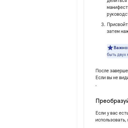
делиться 
манифеста
руководс
Присвойт
затем на
Важно
быть двух
После заверше
Если вы не вид
.
Преобразуй
Если у вас ес
использовать,