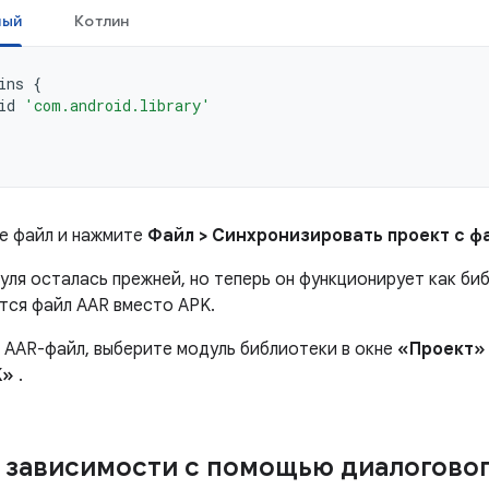
ный
Котлин
ins
{
id
'com.android.library'
е файл и нажмите
Файл > Синхронизировать проект с ф
ля осталась прежней, но теперь он функционирует как биб
тся файл AAR вместо APK.
 AAR-файл, выберите модуль библиотеки в окне
«Проект»
K»
.
 зависимости с помощью диалоговог