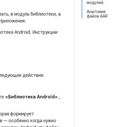
модулей.
Анатомия
ать, в модуль библиотеки, а
файла AAR
 приложения.
отеки Android. Инструкции
следующие действия:
те
«Библиотека Android»
,
торая формирует
в — особенно когда нужно