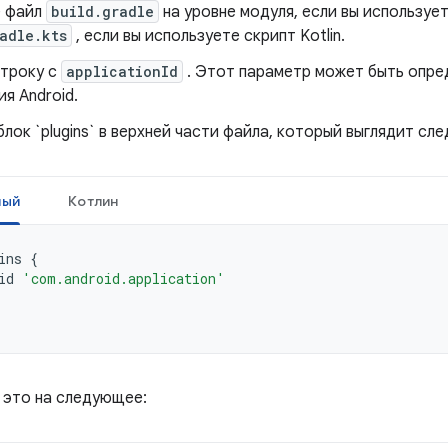
 файл
build.gradle
на уровне модуля, если вы использует
adle.kts
, если вы используете скрипт Kotlin.
строку с
applicationId
. Этот параметр может быть опре
я Android.
лок `plugins` в верхней части файла, который выглядит с
ный
Котлин
ins
{
id
'com.android.application'
 это на следующее: