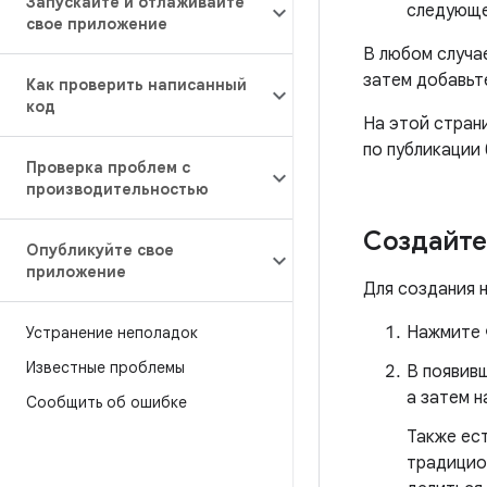
Запускайте и отлаживайте
следующе
свое приложение
В любом случа
затем добавьт
Как проверить написанный
код
На этой страни
по публикации 
Проверка проблем с
производительностью
Создайте
Опубликуйте свое
приложение
Для создания 
Нажмите
Устранение неполадок
Известные проблемы
В появив
а затем 
Сообщить об ошибке
Также ест
традицио