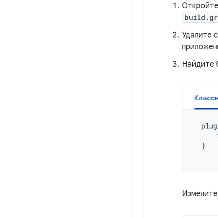
Откройте
build.gr
Удалите 
приложени
Найдите б
Класс
plug
}
Измените