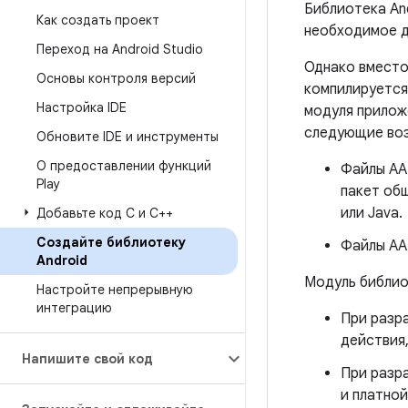
Библиотека And
Как создать проект
необходимое д
Переход на Android Studio
Однако вместо
Основы контроля версий
компилируется 
Настройка IDE
модуля прилож
следующие во
Обновите IDE и инструменты
О предоставлении функций
Файлы AA
Play
пакет общ
или Java.
Добавьте код C и C++
Создайте библиотеку
Файлы AA
Android
Модуль библио
Настройте непрерывную
интеграцию
При разра
действия
Напишите свой код
При разр
и платно