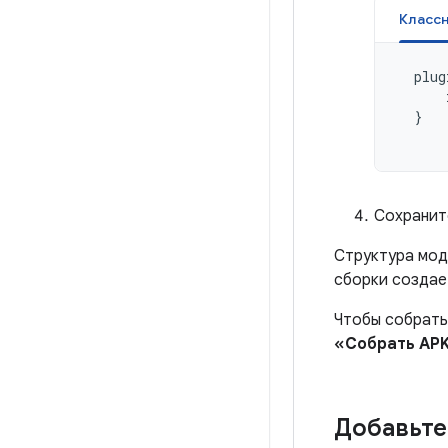
Класс
plug
}
Сохранит
Структура моду
сборки создае
Чтобы собрать
«Собрать AP
Добавьте