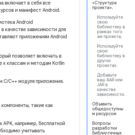
а включает в себя все
«Структура
проекта».
урсов и манифест Android.
Используйте
иотека Android
свою
библиотеку в
ь в качестве зависимости для
рамках того
тавляют приложениям Android
же проекта.
Используйте
свою
орый позволяет включать в
библиотеку в
других
 к классам и методам Kotlin
проектах.
Добавьте
ваш AAR или
м C/C++ модуля приложения.
JAR в
качестве
зависимости.
Объявить
 компоненты, такие как
общедоступны
м ресурсом
х APK, например, бесплатной
Вопросы
разработки
обходимо учитывать
библиотечных