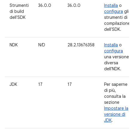
Strumenti
36.0.0
36.0.0
Installa
o
di build
configura
gli
dell'SDK
strumenti di
compilazione
dell'SDK.
NDK
N/D
28.2.13676358
Installa
o
configura
una versione
diversa
dell'NDK.
JDK
17
17
Per saperne
di più,
consulta la
sezione
Impostare la
versione di
JDK
.