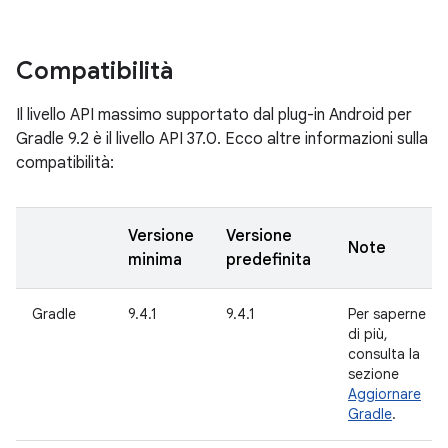
Compatibilità
Il livello API massimo supportato dal plug-in Android per
Gradle 9.2 è il livello API 37.0. Ecco altre informazioni sulla
compatibilità:
Versione
Versione
Note
minima
predefinita
Gradle
9.4.1
9.4.1
Per saperne
di più,
consulta la
sezione
Aggiornare
Gradle
.