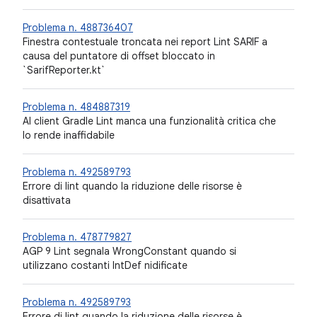
Problema n. 488736407
Finestra contestuale troncata nei report Lint SARIF a
causa del puntatore di offset bloccato in
`SarifReporter.kt`
Problema n. 484887319
Al client Gradle Lint manca una funzionalità critica che
lo rende inaffidabile
Problema n. 492589793
Errore di lint quando la riduzione delle risorse è
disattivata
Problema n. 478779827
AGP 9 Lint segnala WrongConstant quando si
utilizzano costanti IntDef nidificate
Problema n. 492589793
Errore di lint quando la riduzione delle risorse è