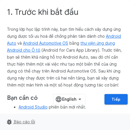
1. Trước khi bắt đầu
Trong lớp học lập trình này, bạn tìm hiểu cách xây dựng ứng
dụng được tối ưu hoá để chống phân tâm dành cho
Android
Auto
và
Android Automotive OS
bằng
thư viện ứng dụng
Android cho Ô tô
(Android for Cars App Library). Trước tiên,
bạn sẽ thêm khả năng hỗ trợ Android Auto, sau đó chỉ cần
thực hiện thêm một vài việc như tạo một biến thể của ứng
dụng có thể chạy trên Android Automotive OS. Sau khi ứng
dụng này chạy được trên cả hai nền tảng, bạn sẽ xây dựng
thêm một màn hình và một số hoạt động tương tác cơ bản!
Bạn cần có
Tiếp
Android Studio
phiên bản mới nhất.
Kinh nghiệm cơ bản về Kotlin.
bug_report
Báo cáo lỗi
Kinh nghiệm cơ bản về
Các dịch vụ
Android.