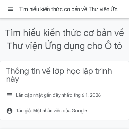
Android Developers
menu
Tìm hiểu kiến thức cơ bản về Thư viện Ứng dụng cho Ô tô
Trên trang này
Bạn cần có
Tìm hiểu kiến thức cơ bản về
Sản phẩm bạn sẽ tạo ra
Thư viện Ứng dụng cho Ô tô
Kiến thức bạn sẽ học được
Lấy mã nguồn
Mở dự án
Thông tin về lớp học lập trình
này
subject
Lần cập nhật gần đây nhất: thg 6 1, 2026
account_circle
Tác giả: Một nhân viên của Google