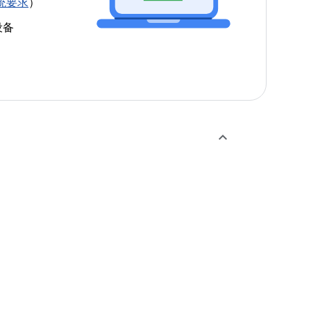
统要求
）
设备