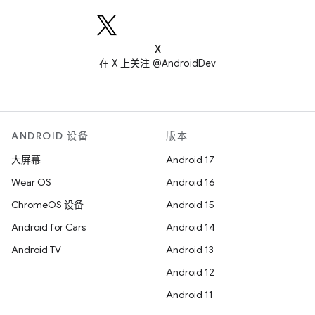
X
在 X 上关注 @AndroidDev
ANDROID 设备
版本
大屏幕
Android 17
Wear OS
Android 16
ChromeOS 设备
Android 15
Android for Cars
Android 14
Android TV
Android 13
Android 12
Android 11