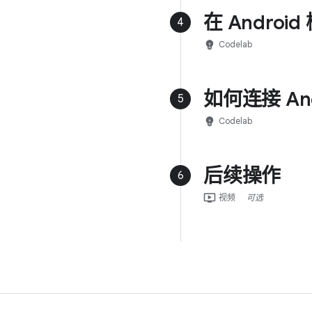
在 Andro
4
emoji_objects
Codelab
如何连接 And
5
emoji_objects
Codelab
后续操作
6
ondemand_video
视频
可选