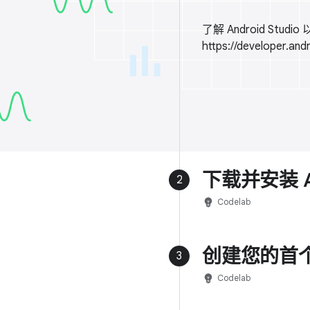
了解 Android S
https://developer.and
下载并安装 And
2
emoji_objects
Codelab
创建您的首个 
3
emoji_objects
Codelab