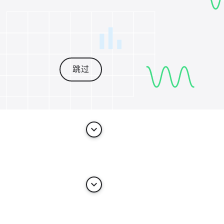
跳过
keyboard_arrow_down
keyboard_arrow_down