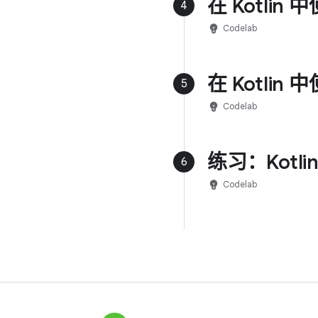
在 Kotlin
4
emoji_objects
Codelab
在 Kotlin
5
emoji_objects
Codelab
练习：Kotl
6
emoji_objects
Codelab