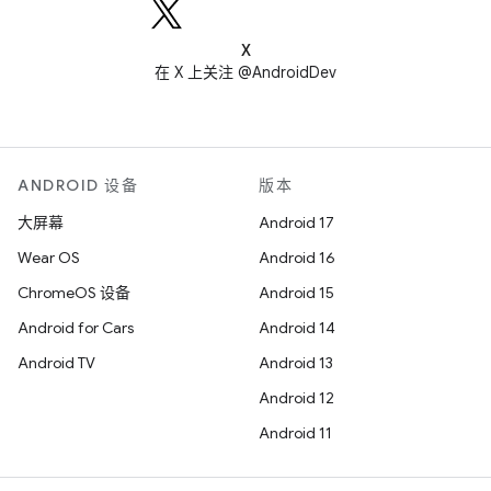
X
在 X 上关注 @AndroidDev
ANDROID 设备
版本
大屏幕
Android 17
Wear OS
Android 16
ChromeOS 设备
Android 15
Android for Cars
Android 14
Android TV
Android 13
Android 12
Android 11