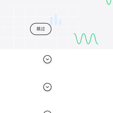
跳过
keyboard_arrow_down
keyboard_arrow_down