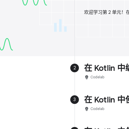
欢迎学习第 2 单元！
在 Kotlin
2
emoji_objects
Codelab
在 Kotlin 
3
emoji_objects
Codelab