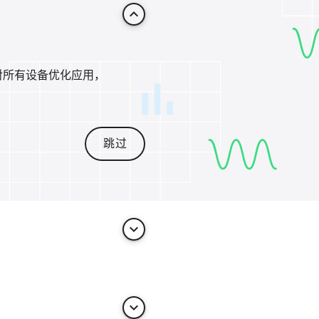
keyboard_arrow_up
对所有设备优化应用，
跳过
keyboard_arrow_down
keyboard_arrow_down