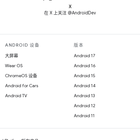
X
在 X 上关注 @AndroidDev
ANDROID 设备
版本
大屏幕
Android 17
Wear OS
Android 16
ChromeOS 设备
Android 15
Android for Cars
Android 14
Android TV
Android 13
Android 12
Android 11