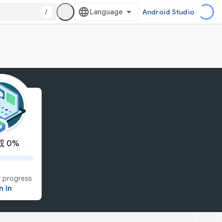
/
Android Studio
 0%
 progress
n in