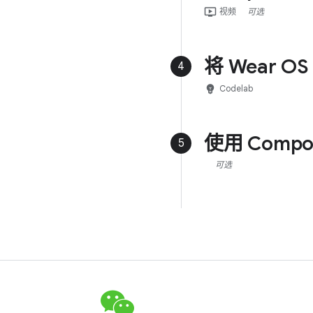
ondemand_video
视频
可选
将 Wear O
4
emoji_objects
Codelab
使用 Compos
5
可选