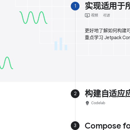
实现适用于所有
1
ondemand_video
视频
可选
更好地了解如何构建
重点学习 Jetpack
构建自适应
2
emoji_objects
Codelab
Compose f
3