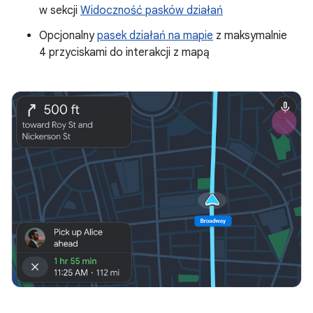
w sekcji
Widoczność pasków działań
Opcjonalny
pasek działań na mapie
z maksymalnie
4 przyciskami do interakcji z mapą