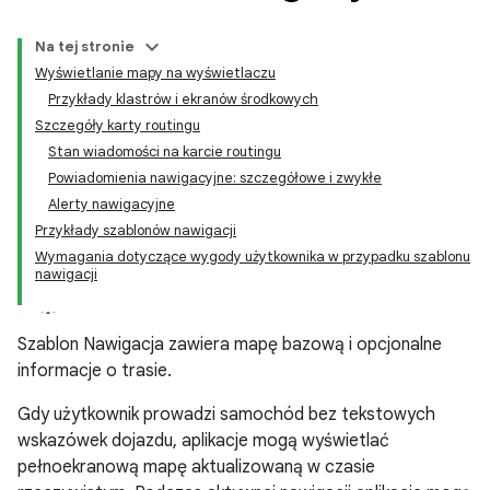
Na tej stronie
Wyświetlanie mapy na wyświetlaczu
Przykłady klastrów i ekranów środkowych
Szczegóły karty routingu
Stan wiadomości na karcie routingu
Powiadomienia nawigacyjne: szczegółowe i zwykłe
Alerty nawigacyjne
Przykłady szablonów nawigacji
Wymagania dotyczące wygody użytkownika w przypadku szablonu
nawigacji
Szablon Nawigacja zawiera mapę bazową i opcjonalne
informacje o trasie.
Gdy użytkownik prowadzi samochód bez tekstowych
wskazówek dojazdu, aplikacje mogą wyświetlać
pełnoekranową mapę aktualizowaną w czasie