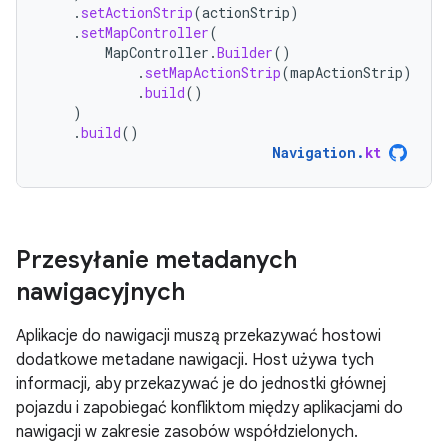
.
setActionStrip
(
actionStrip
)
.
setMapController
(
MapController
.
Builder
()
.
setMapActionStrip
(
mapActionStrip
)
.
build
()
)
.
build
()
Navigation
.
kt
Przesyłanie metadanych
nawigacyjnych
Aplikacje do nawigacji muszą przekazywać hostowi
dodatkowe metadane nawigacji. Host używa tych
informacji, aby przekazywać je do jednostki głównej
pojazdu i zapobiegać konfliktom między aplikacjami do
nawigacji w zakresie zasobów współdzielonych.