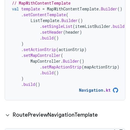
// MapWithContentTemplate
val
template
=
MapWithContentTemplate
.
Builder
()
.
setContentTemplate
(
ListTemplate
.
Builder
()
.
setSingleList
(
itemListBuilder
.
build
()
.
setHeader
(
header
)
.
build
()
)
.
setActionStrip
(
actionStrip
)
.
setMapController
(
MapController
.
Builder
()
.
setMapActionStrip
(
mapActionStrip
)
.
build
()
)
.
build
()
Navigation
.
kt
Route
Preview
Navigation
Template