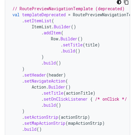
// RoutePreviewNavigationTemplate (deprecated)
val
templateDeprecated
=
RoutePreviewNavigationTem
.
setItemList
(
ItemList
.
Builder
()
.
addItem
(
Row
.
Builder
()
.
setTitle
(
title
)
.
build
()
)
.
build
()
)
.
setHeader
(
header
)
.
setNavigateAction
(
Action
.
Builder
()
.
setTitle
(
actionTitle
)
.
setOnClickListener
{
/* onClick */
}
.
build
()
)
.
setActionStrip
(
actionStrip
)
.
setMapActionStrip
(
mapActionStrip
)
.
build
()