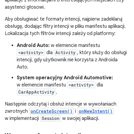
aplikacje z informacjami o interesujących miejscach czy
asystenci głosowi.
Aby obsługiwać te formaty intencji, najpierw zadeklaruj
obsługę, dodając filtry intencji w pliku manifestu aplikacji.
Lokalizacja tych filtrów intencji zależy od platformy:
Android Auto:
w elemencie manifestu
<activity>
dla
Activity
, który służy do obsługi
intencji, gdy użytkownik nie korzysta z Androida
Auto.
System operacyjny Android Automotive:
w elemencie manifestu
<activity>
dla
CarAppActivity
.
Następnie odczytaj i obsłuż intencje w wywołaniach
zwrotnych
onCreateScreen()
i
onNewIntent()
w implementacji
Session
w swojej aplikacji.