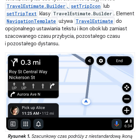
TravelEstimate.Builder
,
setTripIcon
lub
setTripText
klasy
TravelEstimate.Builder
. Element
NavigationTemplate
używa
TravelEstimate
do
opcjonalnego ustawiania tekstu i ikon obok lub zamiast
szacowanego czasu przybycia, pozostałego czasu
i pozostałego dystansu.
Rysunek 1.
Szacunkowy czas podróży z niestandardową ikoną