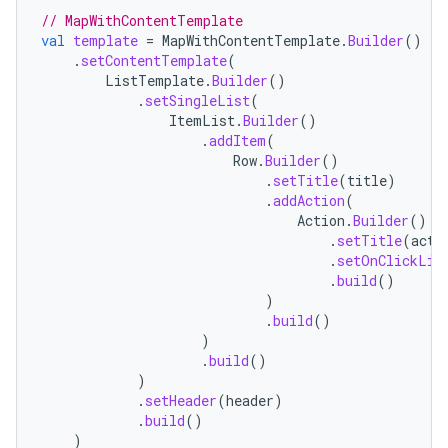
// MapWithContentTemplate
val
template
=
MapWithContentTemplate
.
Builder
()
.
setContentTemplate
(
ListTemplate
.
Builder
()
.
setSingleList
(
ItemList
.
Builder
()
.
addItem
(
Row
.
Builder
()
.
setTitle
(
title
)
.
addAction
(
Action
.
Builder
()
.
setTitle
(
acti
.
setOnClickLis
.
build
()
)
.
build
()
)
.
build
()
)
.
setHeader
(
header
)
.
build
()
)