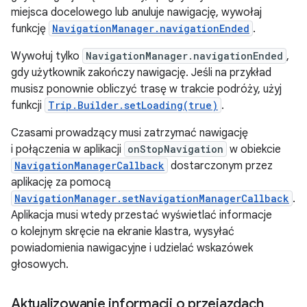
miejsca docelowego lub anuluje nawigację, wywołaj
funkcję
NavigationManager.navigationEnded
.
Wywołuj tylko
NavigationManager.navigationEnded
,
gdy użytkownik zakończy nawigację. Jeśli na przykład
musisz ponownie obliczyć trasę w trakcie podróży, użyj
funkcji
Trip.Builder.setLoading(true)
.
Czasami prowadzący musi zatrzymać nawigację
i połączenia w aplikacji
onStopNavigation
w obiekcie
NavigationManagerCallback
dostarczonym przez
aplikację za pomocą
NavigationManager.setNavigationManagerCallback
.
Aplikacja musi wtedy przestać wyświetlać informacje
o kolejnym skręcie na ekranie klastra, wysyłać
powiadomienia nawigacyjne i udzielać wskazówek
głosowych.
Aktualizowanie informacji o przejazdach