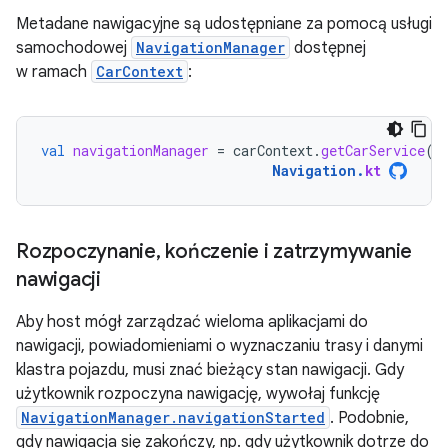
Metadane nawigacyjne są udostępniane za pomocą usługi
samochodowej
NavigationManager
dostępnej
w ramach
CarContext
:
val
navigationManager
=
carContext
.
getCarService
(
N
Navigation
.
kt
Rozpoczynanie
,
kończenie i zatrzymywanie
nawigacji
Aby host mógł zarządzać wieloma aplikacjami do
nawigacji, powiadomieniami o wyznaczaniu trasy i danymi
klastra pojazdu, musi znać bieżący stan nawigacji. Gdy
użytkownik rozpoczyna nawigację, wywołaj funkcję
NavigationManager.navigationStarted
. Podobnie,
gdy nawigacja się zakończy, np. gdy użytkownik dotrze do