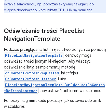
ekranie samochodu, np. podczas aktywnej nawigacji do
miejsca docelowego, komunikaty TBT HUN są pomijane.
Odświeżanie treści Place
List
Navigation
Template
Podczas przeglądania list miejsc utworzonych za pomocą
PlaceListNavigationTemplate
kierowcy mogą
odświeżać treści jednym kliknięciem. Aby włączyć
odświeżanie listy, zaimplementuj metodę
onContentRefreshRequested
interfejsu
OnContentRefreshListener
i użyj
PlaceListNavigationTemplate.Builder.setOnConten
tRefreshListener
, aby ustawić odbiornik w szablonie.
Poniższy fragment kodu pokazuje, jak ustawić odbiornik
w szablonie: