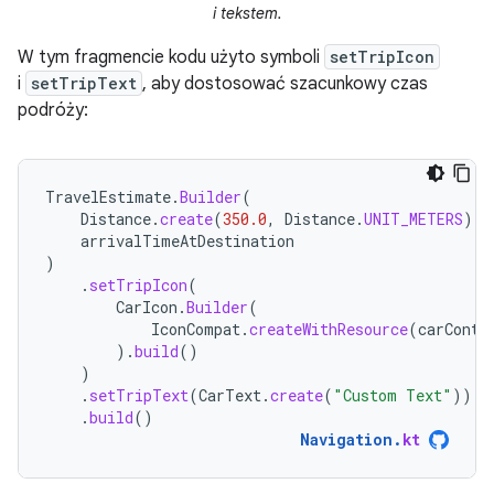
i tekstem.
W tym fragmencie kodu użyto symboli
setTripIcon
i
setTripText
, aby dostosować szacunkowy czas
podróży:
TravelEstimate
.
Builder
(
Distance
.
create
(
350.0
,
Distance
.
UNIT_METERS
),
arrivalTimeAtDestination
)
.
setTripIcon
(
CarIcon
.
Builder
(
IconCompat
.
createWithResource
(
carConte
).
build
()
)
.
setTripText
(
CarText
.
create
(
"Custom Text"
))
.
build
()
Navigation
.
kt