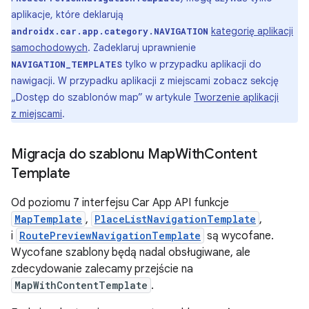
aplikacje, które deklarują
kategorię aplikacji
androidx.car.app.category.NAVIGATION
samochodowych
. Zadeklaruj uprawnienie
tylko w przypadku aplikacji do
NAVIGATION_TEMPLATES
nawigacji. W przypadku aplikacji z miejscami zobacz sekcję
„Dostęp do szablonów map” w artykule
Tworzenie aplikacji
z miejscami
.
Migracja do szablonu Map
With
Content
Template
Od poziomu 7 interfejsu Car App API funkcje
MapTemplate
,
PlaceListNavigationTemplate
,
i
RoutePreviewNavigationTemplate
są wycofane.
Wycofane szablony będą nadal obsługiwane, ale
zdecydowanie zalecamy przejście na
MapWithContentTemplate
.