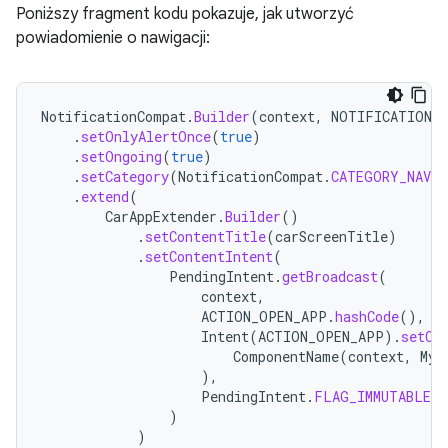
Poniższy fragment kodu pokazuje, jak utworzyć
powiadomienie o nawigacji:
NotificationCompat
.
Builder
(
context
,
NOTIFICATION_C
.
setOnlyAlertOnce
(
true
)
.
setOngoing
(
true
)
.
setCategory
(
NotificationCompat
.
CATEGORY_NAVI
.
extend
(
CarAppExtender
.
Builder
()
.
setContentTitle
(
carScreenTitle
)
.
setContentIntent
(
PendingIntent
.
getBroadcast
(
context
,
ACTION_OPEN_APP
.
hashCode
(),
Intent
(
ACTION_OPEN_APP
).
setCo
ComponentName
(
context
,
MyN
),
PendingIntent
.
FLAG_IMMUTABLE
)
)