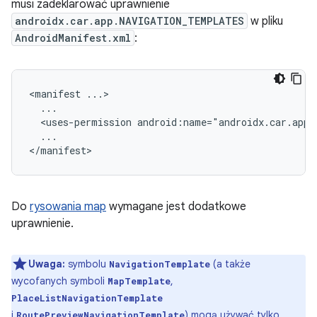
musi zadeklarować uprawnienie
androidx.car.app.NAVIGATION_TEMPLATES
w pliku
AndroidManifest.xml
:
<manifest
<uses-permission
...

Do
rysowania map
wymagane jest dodatkowe
uprawnienie.
Uwaga:
symbolu
(a także
NavigationTemplate
wycofanych symboli
,
MapTemplate
PlaceListNavigationTemplate
i
) mogą używać tylko
RoutePreviewNavigationTemplate