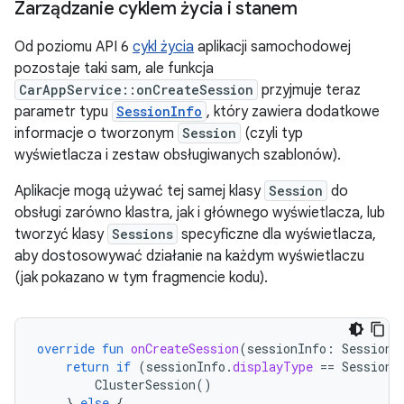
Zarządzanie cyklem życia i stanem
Od poziomu API 6
cykl życia
aplikacji samochodowej
pozostaje taki sam, ale funkcja
CarAppService::onCreateSession
przyjmuje teraz
parametr typu
SessionInfo
, który zawiera dodatkowe
informacje o tworzonym
Session
(czyli typ
wyświetlacza i zestaw obsługiwanych szablonów).
Aplikacje mogą używać tej samej klasy
Session
do
obsługi zarówno klastra, jak i głównego wyświetlacza, lub
tworzyć klasy
Sessions
specyficzne dla wyświetlacza,
aby dostosowywać działanie na każdym wyświetlaczu
(jak pokazano w tym fragmencie kodu).
override
fun
onCreateSession
(
sessionInfo
:
SessionI
return
if
(
sessionInfo
.
displayType
==
SessionI
ClusterSession
()
}
else
{