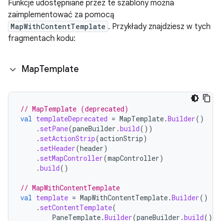
Funkcje udostępniane przez te szablony można
zaimplementować za pomocą
MapWithContentTemplate
. Przykłady znajdziesz w tych
fragmentach kodu:
Map
Template
// MapTemplate (deprecated)
val
templateDeprecated
=
MapTemplate
.
Builder
()
.
setPane
(
paneBuilder
.
build
())
.
setActionStrip
(
actionStrip
)
.
setHeader
(
header
)
.
setMapController
(
mapController
)
.
build
()
// MapWithContentTemplate
val
template
=
MapWithContentTemplate
.
Builder
()
.
setContentTemplate
(
PaneTemplate
.
Builder
(
paneBuilder
.
build
())