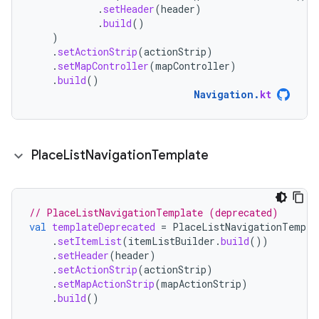
.
setHeader
(
header
)
.
build
()
)
.
setActionStrip
(
actionStrip
)
.
setMapController
(
mapController
)
.
build
()
Navigation
.
kt
Place
List
Navigation
Template
// PlaceListNavigationTemplate (deprecated)
val
templateDeprecated
=
PlaceListNavigationTempla
.
setItemList
(
itemListBuilder
.
build
())
.
setHeader
(
header
)
.
setActionStrip
(
actionStrip
)
.
setMapActionStrip
(
mapActionStrip
)
.
build
()