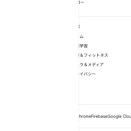
パーをフォロー
ANDROID の詳細
探索
Android
ゲーム
エンタープライズ向け Android
機械学習
セキュリティ
健康＆フィットネス
ソース
カメラ＆メディア
ニュース
プライバシー
ブログ
5G
ポッドキャスト
Android
Chrome
Firebase
Google Clou