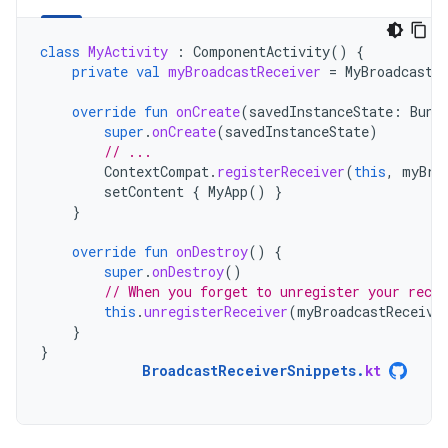
class
MyActivity
:
ComponentActivity
()
{
private
val
myBroadcastReceiver
=
MyBroadcastR
override
fun
onCreate
(
savedInstanceState
:
Bund
super
.
onCreate
(
savedInstanceState
)
// ...
ContextCompat
.
registerReceiver
(
this
,
myBro
setContent
{
MyApp
()
}
}
override
fun
onDestroy
()
{
super
.
onDestroy
()
// When you forget to unregister your rece
this
.
unregisterReceiver
(
myBroadcastReceive
}
}
BroadcastReceiverSnippets
.
kt