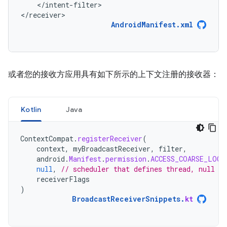
</intent-filter>

</receiver>
AndroidManifest.xml
或者您的接收方应用具有如下所示的上下文注册的接收器：
Kotlin
Java
ContextCompat
.
registerReceiver
(
context
,
myBroadcastReceiver
,
filter
,
android
.
Manifest
.
permission
.
ACCESS_COARSE_LOCA
null
,
// scheduler that defines thread, null m
receiverFlags
)
BroadcastReceiverSnippets
.
kt