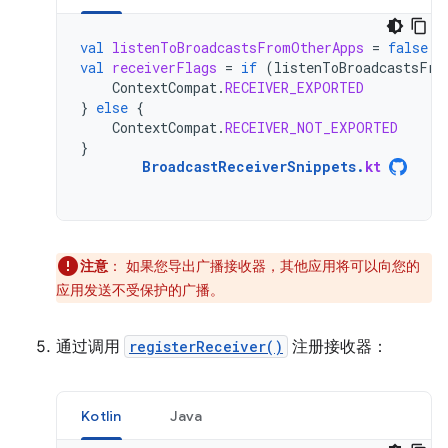
val
listenToBroadcastsFromOtherApps
=
false
val
receiverFlags
=
if
(
listenToBroadcastsFro
ContextCompat
.
RECEIVER_EXPORTED
}
else
{
ContextCompat
.
RECEIVER_NOT_EXPORTED
}
BroadcastReceiverSnippets
.
kt
注意
：
如果您导出广播接收器，其他应用将可以向您的
应用发送不受保护的广播。
通过调用
registerReceiver()
注册接收器：
Kotlin
Java