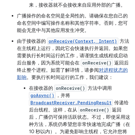
来，接收器就不会接收来自应用外部的广播。
广播操作的命名空间是全局性的。请确保在您自己的
命名空间中编写操作名称和其他字符串。否则，您可
能会无意中与其他应用发生冲突。
由于接收器的
onReceive(Context, Intent)
方法
在主线程上运行，因此它会快速执行并返回。如果您
需要执行长时间运行的工作，请谨慎生成线程或启动
后台服务，因为系统可能会在
onReceive()
返回后
终止整个进程。如需了解详情，请参阅
对进程状态的
影响
。要执行长时间运行的工作，我们建议：
在接收器的
onReceive()
方法中调用
goAsync()
，并将
BroadcastReceiver.PendingResult
传递给
后台线程。这样，在从
onReceive()
返回
后，广播仍可保持活跃状态。不过，即使采用这
种方法，系统仍希望您非常快速地完成广播（在
10 秒以内）。为避免影响主线程，它允许您将