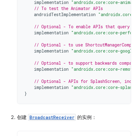
implementation
"androidx.core:core-animat
// To test the Animator APIs
androidTestImplementation
"androidx.core:
// Optional - To enable APIs that query t
implementation
"androidx.core:core-perfor
// Optional - to use ShortcutManagerCompa
implementation
"androidx.core:core-google
// Optional - to support backwards compat
implementation
"androidx.core:core-remote
// Optional - APIs for SplashScreen, incl
implementation
"androidx.core:core-splash
}
创建
BroadcastReceiver
的实例：