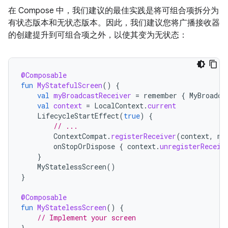
在 Compose 中，我们建议的最佳实践是将可组合项拆分为
有状态版本和无状态版本。因此，我们建议您将广播接收器
的创建提升到可组合项之外，以使其变为无状态：
@Composable
fun
MyStatefulScreen
()
{
val
myBroadcastReceiver
=
remember
{
MyBroadca
val
context
=
LocalContext
.
current
LifecycleStartEffect
(
true
)
{
// ...
ContextCompat
.
registerReceiver
(
context
,
my
onStopOrDispose
{
context
.
unregisterReceiv
}
MyStatelessScreen
()
}
@Composable
fun
MyStatelessScreen
()
{
// Implement your screen
}