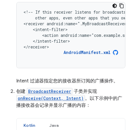
<!--
If
this
receiver
listens
for
broadcasts
other
apps,
even
other
apps
that
you
own
<receiver
android:name=".MyBroadcastReceiver"
<action
android:name="com.example.sni
</intent-filter>

</receiver>
AndroidManifest.xml
Intent 过滤器指定您的接收器所订阅的广播操作。
创建
BroadcastReceiver
子类并实现
onReceive(Context, Intent)
。以下示例中的广
播接收器会记录并显示广播的内容：
Kotlin
Java