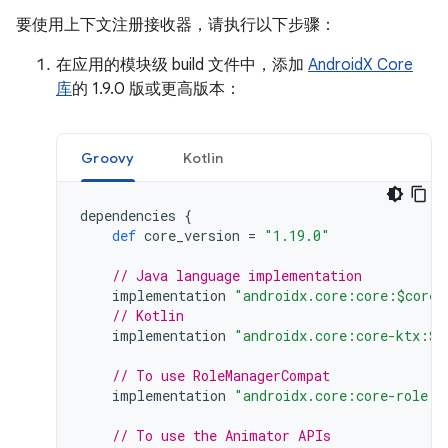
要使用上下文注册接收器，请执行以下步骤：
在应用的模块级 build 文件中，添加
AndroidX Core
库
的 1.9.0 版或更高版本：
Groovy
Kotlin
dependencies
{
def
core_version
=
"1.19.0"
// Java language implementation
implementation
"androidx.core:core:$core_
// Kotlin
implementation
"androidx.core:core-ktx:$c
// To use RoleManagerCompat
implementation
"androidx.core:core-role:1
// To use the Animator APIs