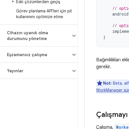
Eski çözümlerden geçiş
// opti
Görev planlama API'leri için pil
android
kullanımını optimize etme
// opti
impleme
Cihazın uyanık olma
}
durumunu yönetme
Eşzamansız çalışma
Bağımlılıkları ek
gerekir.
Yayınlar
Not:
Beta, al
WorkManager sürü
Çalışmayı
Çalışma,
Worke