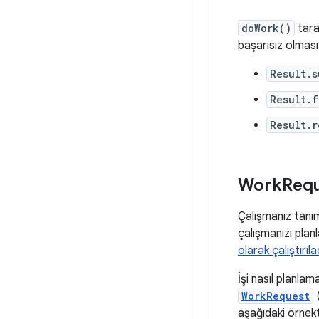
doWork()
tara
başarısız olmas
Result.s
Result.f
Result.r
Work
Requ
Çalışmanız tanı
çalışmanızı plan
olarak çalıştırıl
İşi nasıl planla
WorkRequest
(
aşağıdaki örnekt