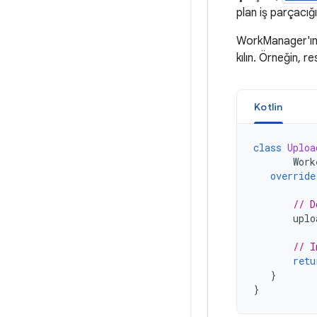
plan iş parçacığ
WorkManager'ın ç
kılın. Örneğin, r
Kotlin
class
Uploa
Work
override
// D
uplo
// I
retu
}
}