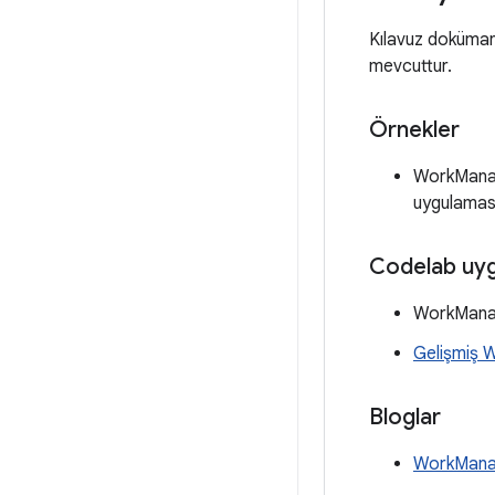
Kılavuz dokümanl
mevcuttur.
Örnekler
WorkManage
uygulamas
Codelab uyg
WorkMan
Gelişmiş 
Bloglar
WorkManage