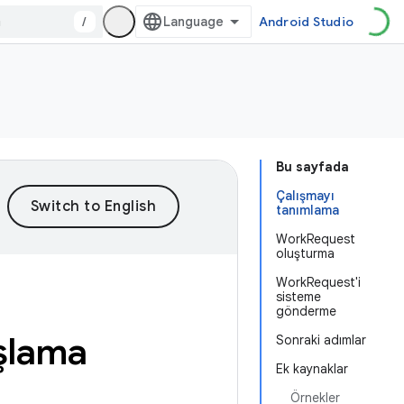
/
Android Studio
Bu sayfada
Çalışmayı
tanımlama
WorkRequest
oluşturma
WorkRequest'i
sisteme
gönderme
şlama
Sonraki adımlar
Ek kaynaklar
Örnekler