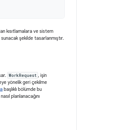
lan kısıtlamalara ve sistem
ı sunacak şekilde tasarlanmıştır.
sar.
WorkRequest
, işin
meye yönelik geri çekilme
ma
başlıklı bölümde bu
 nasıl planlanacağını