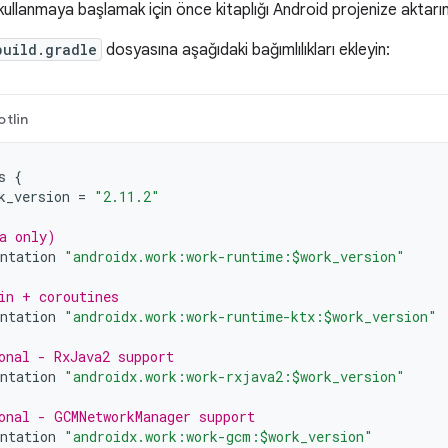
llanmaya başlamak için önce kitaplığı Android projenize aktarın
build.gradle
dosyasına aşağıdaki bağımlılıkları ekleyin:
otlin
s
{
k_version
=
"2.11.2"
a only)
ntation
"androidx.work:work-runtime:$work_version"
in + coroutines
ntation
"androidx.work:work-runtime-ktx:$work_version"
onal - RxJava2 support
ntation
"androidx.work:work-rxjava2:$work_version"
onal - GCMNetworkManager support
ntation
"androidx.work:work-gcm:$work_version"