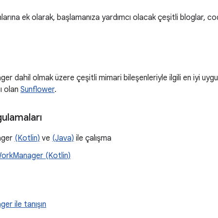
arına ek olarak, başlamanıza yardımcı olacak çeşitli bloglar, co
r dahil olmak üzere çeşitli mimari bileşenleriyle ilgili en iyi uy
ı olan
Sunflower
.
ulamaları
ager
(Kotlin)
ve
(Java)
ile çalışma
WorkManager (Kotlin)
r ile tanışın