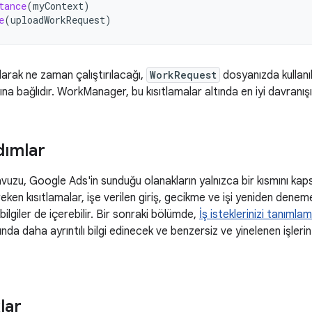
tance
(
myContext
)
e
(
uploadWorkRequest
)
olarak ne zaman çalıştırılacağı,
WorkRequest
dosyanızda kullanı
na bağlıdır. WorkManager, bu kısıtlamalar altında en iyi davranış
dımlar
avuzu, Google Ads'in sunduğu olanakların yalnızca bir kısmını kap
reken kısıtlamalar, işe verilen giriş, gecikme ve işi yeniden dene
k bilgiler de içerebilir. Bir sonraki bölümde,
İş isteklerinizi tanımla
nda daha ayrıntılı bilgi edinecek ve benzersiz ve yinelenen işlerin
lar