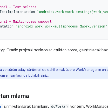
onal - Test helpers
TestImplementation
"androidx.work:work-testing:$work_ve
onal - Multiprocess support
ntation
"androidx.work:work-multiprocess:$work_version"
leyip Gradle projenizi senkronize ettikten sonra, çalıştırılacak ba
fa ve sürüm adayı sürümleri de dahil olmak üzere WorkManager'ın en 
mleri sayfasında
bulabilirsiniz.
 tanımlama
r
sınıfı kullanılarak tanımlanır.
doWork()
yöntemi, WorkManager 