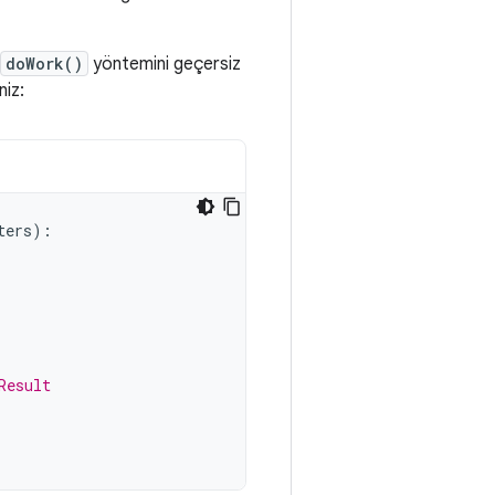
doWork()
yöntemini geçersiz
niz:
ters
):
Result