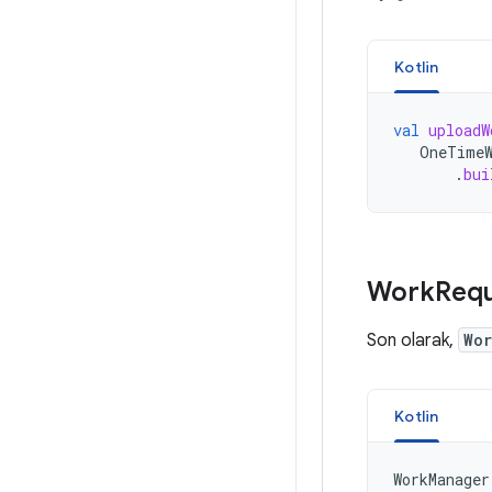
Kotlin
val
uploadW
OneTimeW
.
bui
Work
Requ
Son olarak,
Wo
Kotlin
WorkManager