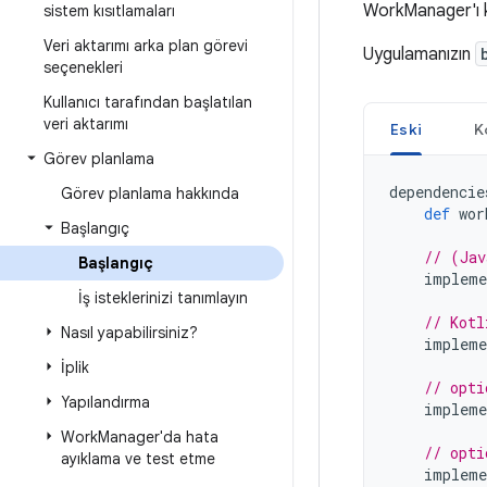
WorkManager'ı ku
sistem kısıtlamaları
Veri aktarımı arka plan görevi
Uygulamanızın
seçenekleri
Kullanıcı tarafından başlatılan
veri aktarımı
Eski
K
Görev planlama
dependencie
Görev planlama hakkında
def
wor
Başlangıç
// (Jav
Başlangıç
impleme
İş isteklerinizi tanımlayın
// Kotl
Nasıl yapabilirsiniz?
impleme
İplik
// opti
Yapılandırma
impleme
Work
Manager'da hata
// opti
ayıklama ve test etme
impleme