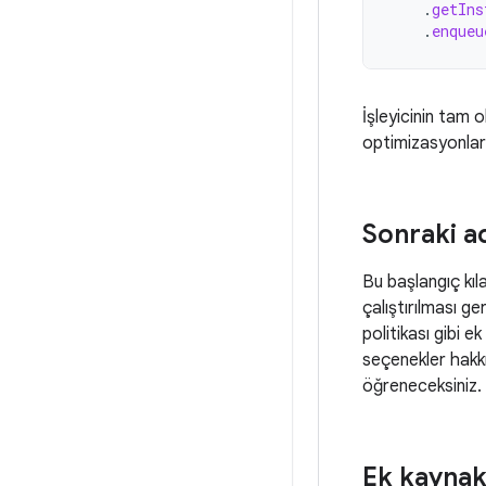
.
getIns
.
enqueu
İşleyicinin tam 
optimizasyonları
Sonraki a
Bu başlangıç kıl
çalıştırılması ge
politikası gibi e
seçenekler hakkı
öğreneceksiniz.
Ek kaynak