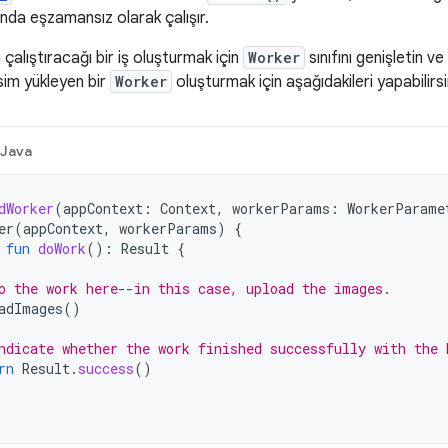
ında eşzamansız olarak çalışır.
alıştıracağı bir iş oluşturmak için
Worker
sınıfını genişletin ve
esim yükleyen bir
Worker
oluşturmak için aşağıdakileri yapabilirsi
Java
dWorker
(
appContext
:
Context
,
workerParams
:
WorkerParame
er
(
appContext
,
workerParams
)
{
fun
doWork
():
Result
{
o the work here--in this case, upload the images.
adImages
()
ndicate whether the work finished successfully with the 
rn
Result
.
success
()