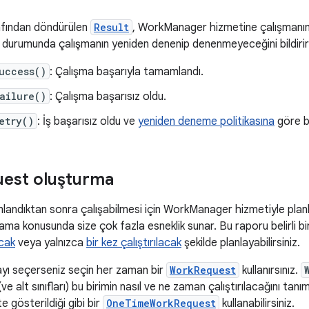
fından döndürülen
Result
, WorkManager hizmetine çalışmanın 
ı durumunda çalışmanın yeniden denenip denenmeyeceğini bildirir
uccess()
: Çalışma başarıyla tamamlandı.
ailure()
: Çalışma başarısız oldu.
etry()
: İş başarısız oldu ve
yeniden deneme politikasına
göre b
est oluşturma
mlandıktan sonra çalışabilmesi için WorkManager hizmetiyle pla
lama konusunda size çok fazla esneklik sunar. Bu raporu belirli b
acak
veya yalnızca
bir kez çalıştırılacak
şekilde planlayabilirsiniz.
mayı seçerseniz seçin her zaman bir
WorkRequest
kullanırsınız.
ve alt sınıfları) bu birimin nasıl ve ne zaman çalıştırılacağını tan
e gösterildiği gibi bir
OneTimeWorkRequest
kullanabilirsiniz.