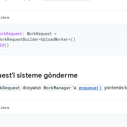
Java
orkRequest
:
WorkRequest
=
orkRequestBuilder<UploadWorker>
()
ld
()
est'i sisteme gönderme
rkRequest
dosyanızı
WorkManager
'a
enqueue()
yöntemini k
Java