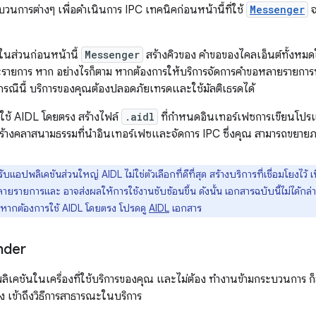
วนการต่างๆ เพื่อดำเนินการ IPC เทคนิคก่อนหน้านี้ที่ใช้
Messenger
จ
ว้ในส่วนก่อนหน้านี้
Messenger
สร้างคิวของ คำขอของไคลเอ็นต์ทั้งหมดใ
ะรายการ หาก อย่างไรก็ตาม หากต้องการให้บริการจัดการคำขอหลายรายการพ
รณีนี้ บริการของคุณต้องปลอดภัยเทรดและใช้มัลติเธรดได้
ใช้ AIDL โดยตรง สร้างไฟล์
.aidl
ที่กำหนดอินเทอร์เฟซการเขียนโปรแ
่อสร้างคลาสนามธรรมที่นำอินเทอร์เฟซและจัดการ IPC ซึ่งคุณ สามารถขยา
บแอปพลิเคชันส่วนใหญ่ AIDL ไม่ใช่ตัวเลือกที่ดีที่สุด สร้างบริการที่เชื่อมโยงไ
ยรายการและ อาจส่งผลให้การใช้งานซับซ้อนขึ้น ดังนั้น เอกสารฉบับนี้ไม่ได้กล่าว
ร หากต้องการใช้ AIDL โดยตรง โปรดดู
AIDL
เอกสาร
nder
เคชันในเครื่องที่ใช้บริการของคุณ และไม่ต้อง ทำงานข้ามกระบวนการ ก
าถึง เข้าถึงวิธีการสาธารณะในบริการ