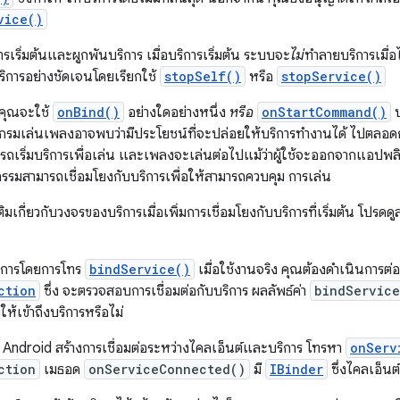
vice()
ารเริ่มต้นและผูกพันบริการ เมื่อบริการเริ่มต้น ระบบจะ
ไม่
ทำลายบริการเมื่อ
ริการอย่างชัดเจนโดยเรียกใช้
stopSelf()
หรือ
stopService()
วคุณจะใช้
onBind()
อย่างใดอย่างหนึ่ง
หรือ
onStartCommand()
บ
กรมเล่นเพลงอาจพบว่ามีประโยชน์ที่จะปล่อยให้บริการทำงานได้ ไปตลอดกาล ท
ถเริ่มบริการเพื่อเล่น และเพลงจะเล่นต่อไปแม้ว่าผู้ใช้จะออกจากแอปพลิเคชั
รรมสามารถเชื่อมโยงกับบริการเพื่อให้สามารถควบคุม การเล่น
ติมเกี่ยวกับวงจรของบริการเมื่อเพิ่มการเชื่อมโยงกับบริการที่เริ่มต้น โปรดดู
ริการโดยการโทร
bindService()
เมื่อใช้งานจริง คุณต้องดำเนินการต่อ
ction
ซึ่ง จะตรวจสอบการเชื่อมต่อกับบริการ ผลลัพธ์ค่า
bindService
ให้เข้าถึงบริการหรือไม่
Android สร้างการเชื่อมต่อระหว่างไคลเอ็นต์และบริการ โทรหา
onServ
ction
เมธอด
onServiceConnected()
มี
IBinder
ซึ่งไคลเอ็นต์