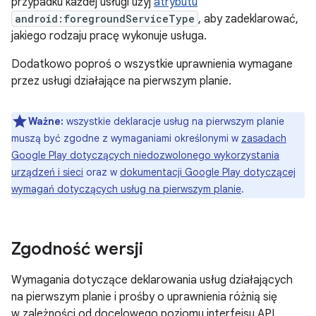
przypadku każdej usługi użyj
atrybutu
android:foregroundServiceType
, aby zadeklarować,
jakiego rodzaju pracę wykonuje usługa.
Dodatkowo poproś o wszystkie uprawnienia wymagane
przez usługi działające na pierwszym planie.
Ważne:
wszystkie deklaracje usług na pierwszym planie
muszą być zgodne z wymaganiami określonymi w
zasadach
Google Play dotyczących niedozwolonego wykorzystania
urządzeń i sieci
oraz w
dokumentacji Google Play dotyczącej
wymagań dotyczących usług na pierwszym planie
.
Zgodność wersji
Wymagania dotyczące deklarowania usług działających
na pierwszym planie i prośby o uprawnienia różnią się
w zależności od docelowego poziomu interfejsu API