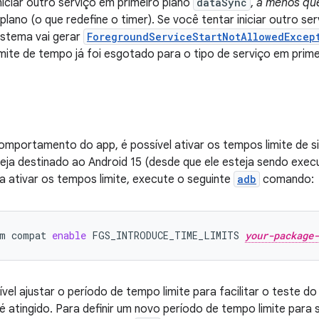
iniciar outro serviço em primeiro plano
dataSync
,
a menos qu
plano (o que redefine o timer). Se você tentar iniciar outro se
sistema vai gerar
ForegroundServiceStartNotAllowedExcep
mite de tempo já foi esgotado para o tipo de serviço em prime
comportamento do app, é possível ativar os tempos limite de
eja destinado ao Android 15 (desde que ele esteja sendo exec
ra ativar os tempos limite, execute o seguinte
adb
comando:
m
compat
enable
FGS_INTRODUCE_TIME_LIMITS
your-package-
el ajustar o período de tempo limite para facilitar o teste
 é atingido. Para definir um novo período de tempo limite para 