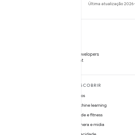
Última atualização 2026
WeChat
Siga o Android Developers
no WeChat
MAIS SOBRE O ANDROID
DESCOBRIR
Android
Jogos
Android para empresas
Machine learning
Segurança
Saúde e fitness
Source
Câmera e mídia
Notícias
Privacidade