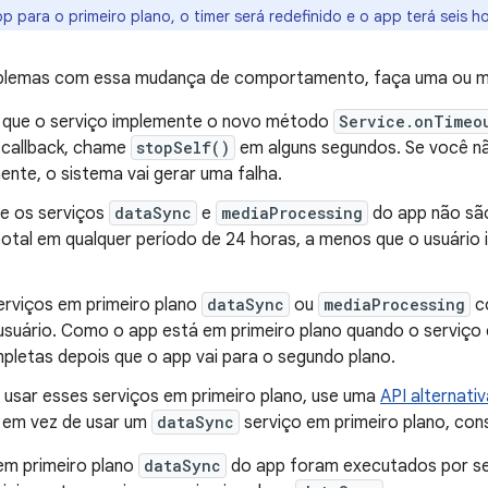
pp para o primeiro plano, o timer será redefinido e o app terá seis ho
oblemas com essa mudança de comportamento, faça uma ou ma
que o serviço implemente o novo método
Service.onTimeo
 callback, chame
stopSelf()
em alguns segundos. Se você n
nte, o sistema vai gerar uma falha.
se os serviços
dataSync
e
mediaProcessing
do app não são
otal em qualquer período de 24 horas, a menos que o usuário i
serviços em primeiro plano
dataSync
ou
mediaProcessing
co
usuário. Como o app está em primeiro plano quando o serviço é 
pletas depois que o app vai para o segundo plano.
 usar esses serviços em primeiro plano, use uma
API alternativ
, em vez de usar um
dataSync
serviço em primeiro plano, con
em primeiro plano
dataSync
do app foram executados por sei