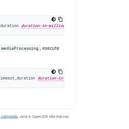
_duration
duration-in-milliseconds
mediaProcessing
, execute
timeout_duration
duration-in-milliseconds
e conteúdo
. Java e OpenJDK são marcas