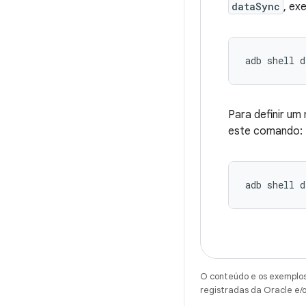
dataSync
, ex
adb
shell
d
Para definir um
este comando:
adb
shell
d
O conteúdo e os exemplos 
registradas da Oracle e/o