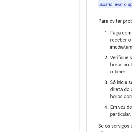
usuário levar o a
Para evitar pr
Faça com 
receber o
imediatame
Verifique 
horas no t
o timer.
Só inicie 
direta do 
horas com
Em vez de
particular
Se os serviços 