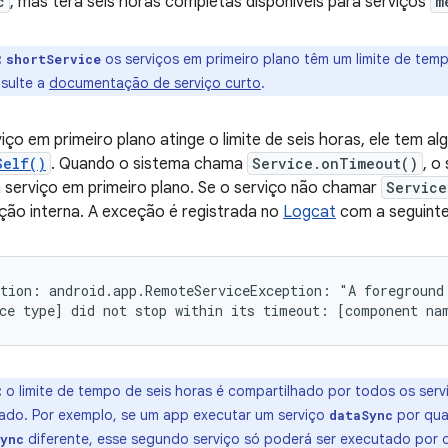
c
, mas terá seis horas completas disponíveis para serviços
m
:
os serviços em primeiro plano têm um limite de tempo
shortService
sulte a
documentação de serviço curto
.
ço em primeiro plano atinge o limite de seis horas, ele tem 
Self()
. Quando o sistema chama
Service.onTimeout()
, o
 serviço em primeiro plano. Se o serviço não chamar
Service
ção interna. A exceção é registrada no
Logcat
com a seguint
tion: android.app.RemoteServiceException: "A foreground 
:
o limite de tempo de seis horas é compartilhado por todos os ser
cado. Por exemplo, se um app executar um serviço
por quat
dataSync
diferente, esse segundo serviço só poderá ser executado por d
ync