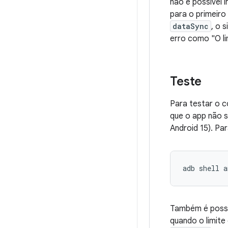
não é possível 
para o primeiro 
dataSync
, o 
erro como "O li
Teste
Para testar o 
que o app não s
Android 15). Pa
adb
shell
a
Também é possív
quando o limite