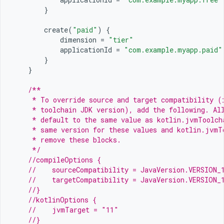
}
create
(
"paid"
)
{
dimension
=
"tier"
applicationId
=
"com.example.myapp.paid"
}
}
/**
     * To override source and target compatibility (
     * toolchain JDK version), add the following. Al
     * default to the same value as kotlin.jvmToolch
     * same version for these values and kotlin.jvmT
     * remove these blocks.
     */
//compileOptions {
//    sourceCompatibility = JavaVersion.VERSION_
//    targetCompatibility = JavaVersion.VERSION_
//}
//kotlinOptions {
//    jvmTarget = "11"
//}