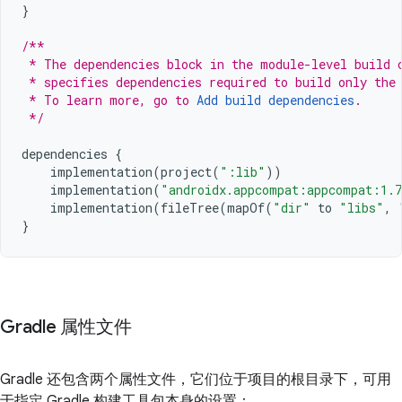
}
/**
 * The dependencies block in the module-level build 
 * specifies dependencies required to build only the
 * To learn more, go to 
Add build dependencies
.
 */
dependencies
{
implementation
(
project
(
":lib"
))
implementation
(
"androidx.appcompat:appcompat:1.
implementation
(
fileTree
(
mapOf
(
"dir"
to
"libs"
,
}
Gradle 属性文件
Gradle 还包含两个属性文件，它们位于项目的根目录下，可用
于指定 Gradle 构建工具包本身的设置：