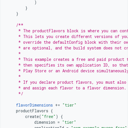
)
}
}
/**
     * The productFlavors block is where you can con
     * This lets you create different versions of yo
     * override the defaultConfig block with their o
     * are optional, and the build system does not c
     *
     * This example creates a free and paid product 
     * then specifies its own application ID, so tha
     * Play Store or an Android device simultaneousl
     *
     * If you declare product flavors, you must also
     * and assign each flavor to a flavor dimension.
     */
flavorDimensions
+=
"tier"
productFlavors
{
create
(
"free"
)
{
dimension
=
"tier"
applicationId
=
"com.example.myapp.free"