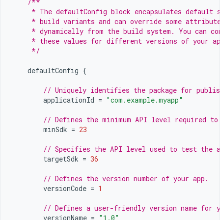
/**
     * The defaultConfig block encapsulates default 
     * build variants and can override some attribut
     * dynamically from the build system. You can co
     * these values for different versions of your a
     */
defaultConfig
{
// Uniquely identifies the package for publis
applicationId
=
"com.example.myapp"
// Defines the minimum API level required to
minSdk
=
23
// Specifies the API level used to test the 
targetSdk
=
36
// Defines the version number of your app.
versionCode
=
1
// Defines a user-friendly version name for 
versionName
=
"1.0"