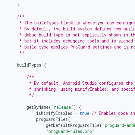
}
/**
     * The buildTypes block is where you can configu
     * By default, the build system defines two buil
     * debug build type is not explicitly shown in t
     * but it includes debugging tools and is signed
     * build type applies ProGuard settings and is n
     */
buildTypes
{
/**
         * By default, Android Studio configures the
         * shrinking, using minifyEnabled, and speci
         */
getByName
(
"release"
)
{
isMinifyEnabled
=
true
// Enables code sh
proguardFiles
(
getDefaultProguardFile
(
"proguard-and
"proguard-rules.pro"