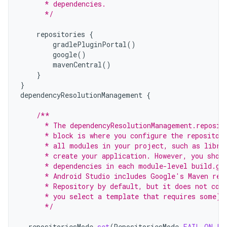
      * dependencies.
      */
repositories
{
gradlePluginPortal
()
google
()
mavenCentral
()
}
}
dependencyResolutionManagement
{
/**
      * The dependencyResolutionManagement.reposit
      * block is where you configure the repositor
      * all modules in your project, such as libra
      * create your application. However, you shou
      * dependencies in each module-level build.gr
      * Android Studio includes Google's Maven rep
      * Repository by default, but it does not con
      * you select a template that requires some).
      */
repositoriesMode
.
set
(
RepositoriesMode
.
FAIL_ON_PR