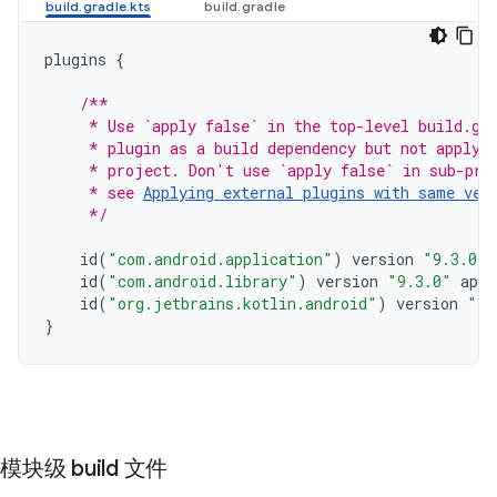
plugins
{
/**
     * Use `apply false` in the top-level build.gr
     * plugin as a build dependency but not apply 
     * project. Don't use `apply false` in sub-pro
     * see 
Applying external plugins with same ver
     */
id
(
"com.android.application"
)
version
"9.3.0"
id
(
"com.android.library"
)
version
"9.3.0"
appl
id
(
"org.jetbrains.kotlin.android"
)
version
"2.
}
模块级 build 文件