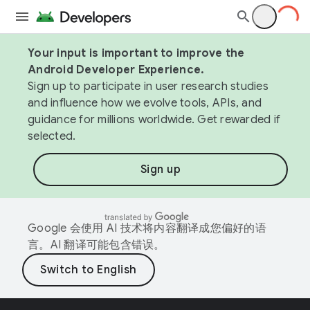
Your input is important to improve the
Android Developer Experience.
Sign up to participate in user research studies
and influence how we evolve tools, APIs, and
guidance for millions worldwide. Get rewarded if
selected.
Sign up
Google 会使用 AI 技术将内容翻译成您偏好的语
言。AI 翻译可能包含错误。