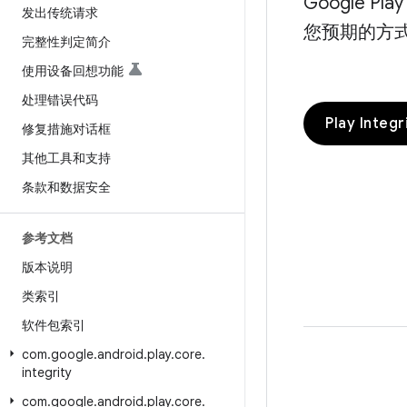
Google 
发出传统请求
您预期的方
完整性判定简介
使用设备回想功能
处理错误代码
Play Integ
修复措施对话框
其他工具和支持
条款和数据安全
参考文档
版本说明
类索引
软件包索引
com
.
google
.
android
.
play
.
core
.
integrity
com
.
google
.
android
.
play
.
core
.