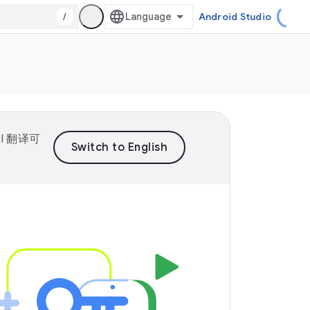
/
Android Studio
I 翻译可