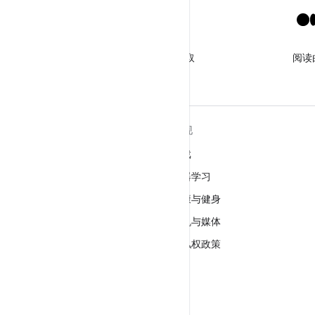
X
关注 @GooglePlayBiz，获取
阅读
相关资讯和支持
关于 ANDROID
发现
Android
游戏
适用于企业的 Android
机器学习
安全
健康与健身
源代码
相机与媒体
新闻
隐私权政策
博客
5G
播客