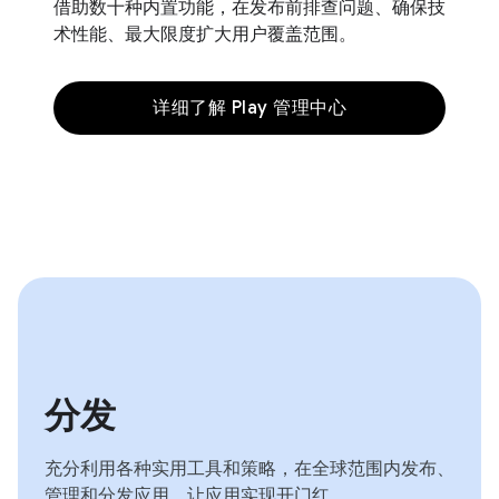
借助数十种内置功能，在发布前排查问题、确保技
术性能、最大限度扩大用户覆盖范围。
详细了解 Play 管理中心
分发
充分利用各种实用工具和策略，在全球范围内发布、
管理和分发应用，让应用实现开门红