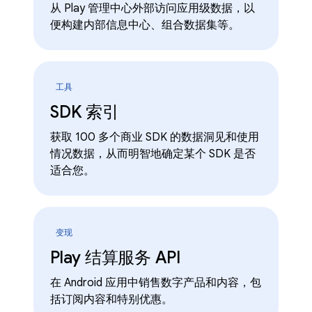
从 Play 管理中心外部访问应用级数据，以
便构建内部信息中心、组合数据集等。
工具
SDK 索引
获取 100 多个商业 SDK 的数据洞见和使用
情况数据，从而明智地确定某个 SDK 是否
适合您。
变现
Play 结算服务 API
在 Android 应用中销售数字产品和内容，包
括订阅内容和特别优惠。