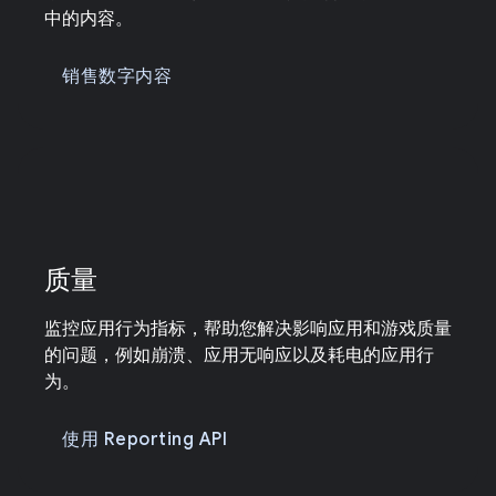
中的内容。
销售数字内容
质量
监控应用行为指标，帮助您解决影响应用和游戏质量
的问题，例如崩溃、应用无响应以及耗电的应用行
为。
使用 Reporting API