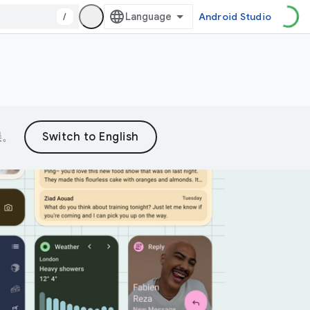
/
Android Studio
误。